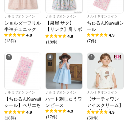
ナルミヤオンライン
ナルミヤオンライン
ナルミヤオンライン
ショルダーフリル
【泉屋 サク】
ちゅるんKawaiiシ
半袖チュニック
【リンク】肩リボ
ール
4.8
4.9
ンフラワーキャッ
4.8
(
13
件
)
(
7
件
)
トワンピース
(
18
件
)
ナルミヤオンライン
7
8
9
公式ECサイト
※外部サイトが開きます
ナルミヤオンライン
からのコメント
ナルミヤオンライン
ナルミヤオンライン
ナルミヤオンライン
【ちゅるんKawaii
ハート刺しゅうワ
【サーティワン
ナルミヤオンライン公式通販ショップ。人気子供服メ
ゾピアノ、プティマイン、ラブトキシック、アナスイ
シール】ベリエち
ンピース
アイスクリーム】
ミニ等、全ブランド、全商品をご覧いただけます。
4.9
ゃん
【冷感】グラフィ
4.9
4.9
(
17
件
)
ック半袖Tシャツ
(
18
件
)
(
50
件
)