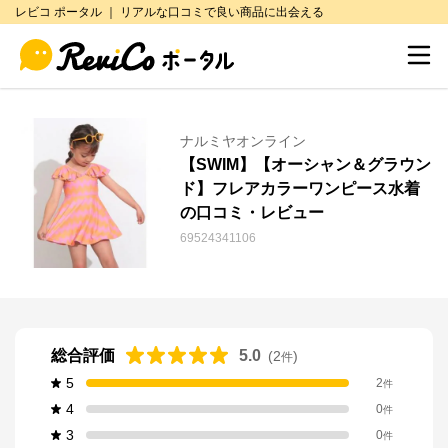
レビコ ポータル ｜ リアルな口コミで良い商品に出会える
ナルミヤオンライン
【SWIM】【オーシャン＆グラウン
ド】フレアカラーワンピース水着
の口コミ・レビュー
69524341106
総合評価
5.0
(
2
)
件
5
2
件
4
0
件
3
0
件