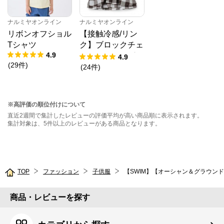
ナルミヤオンライン
ナルミヤオンライン
リボンオフショル
【接触冷感/リン
Tシャツ
ク】ブロックチェ
4.9
ックドッキングT
4.9
(
29
件
)
シャツ
(
24
件
)
※高評価の順位付けについて
直近2週間で集計したレビューの評価平均が高い商品順に表示されます。
集計対象は、5件以上のレビューがある商品となります。
TOP
ファッション
子供服
【SWIM】【オーシャン＆グラウン
商品・レビューを探す