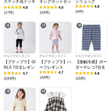
ステッチ花ドッキ
キングカットセッ
ンリュック
4.8
ングTシャツ
トアップ
4.8
4.8
(
5
件
)
(
17
件
)
(
24
件
)
16
17
18
ナルミヤオンライン
ナルミヤオンライン
ナルミヤオンライン
【プティプラ】GI
【プティプラ】ハ
【接触冷感】ボー
RLS 7分丈レギン
ーフレギンス
ダーテレコ7分丈
4.7
ス
レギンス
4.7
4.8
(
43
件
)
(
243
件
)
(
15
件
)
19
20