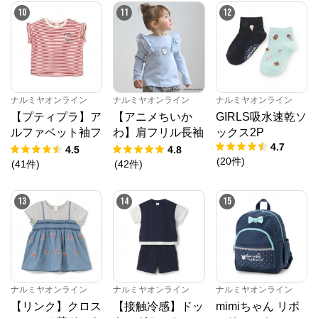
10
11
12
ナルミヤオンライン
ナルミヤオンライン
ナルミヤオンライン
【プティプラ】ア
【アニメちいか
GIRLS吸水速乾ソ
ルファベット袖フ
わ】肩フリル長袖
ックス2P
4.7
リルTシャツ
Tシャツ
4.5
4.8
(
20
件
)
(
41
件
)
(
42
件
)
13
14
15
ナルミヤオンライン
ナルミヤオンライン
ナルミヤオンライン
【リンク】クロス
【接触冷感】ドッ
mimiちゃん リボ