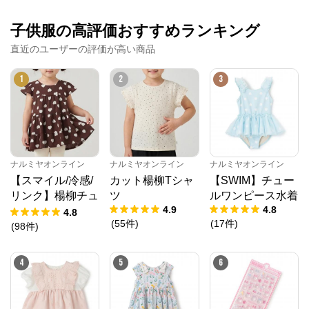
子供服の高評価おすすめランキング
直近のユーザーの評価が高い商品
1
2
3
ナルミヤオンライン
ナルミヤオンライン
ナルミヤオンライン
【スマイル/冷感/
カット楊柳Tシャ
【SWIM】チュー
リンク】楊柳チュ
ツ
ルワンピース水着
4.9
4.8
ニック
4.8
(
55
件
)
(
17
件
)
(
98
件
)
4
5
6