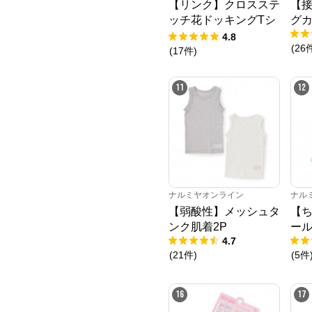
【リンク】クロスステ
【
ッチ花ドッキングTシ
グ
ャツ
4.8
(
26
(
17
件
)
11
12
ナルミヤオンライン
ナル
【弱酸性】メッシュタ
【ち
ンク肌着2P
ー
4.7
(
21
件
)
(
5
件
16
17