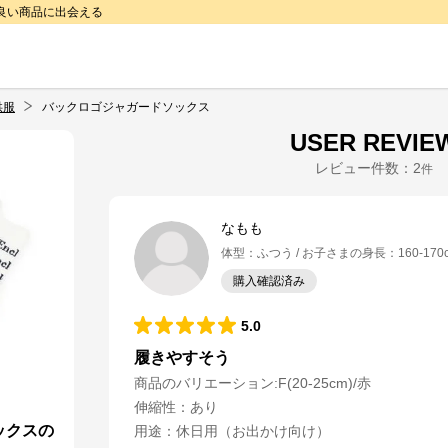
で良い商品に出会える
供服
バックロゴジャガードソックス
USER REVIE
レビュー件数：
2
件
なもも
体型
：
ふつう
お子さまの身長
：
160-170
購入確認済み
5.0
履きやすそう
商品のバリエーション:
F(20-25cm)/赤
伸縮性
：
あり
ックスの
用途
：
休日用（お出かけ向け）