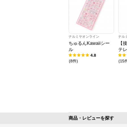
ナルミヤオンライン
ナル
ちゅるんKawaiiシー
【
ル
テレ
4.8
(
8
件
)
(
15
商品・レビューを探す