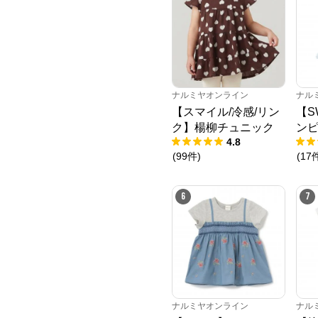
ナルミヤオンライン
ナル
【スマイル/冷感/リン
【S
ク】楊柳チュニック
ン
4.8
(
99
件
)
(
17
6
7
ナルミヤオンライン
ナル