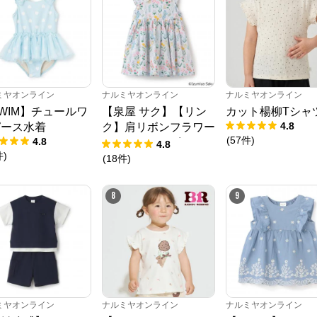
ミヤオンライン
ナルミヤオンライン
ナルミヤオンライン
WIM】チュールワ
【泉屋 サク】【リン
カット楊柳Tシャ
4.8
ピース水着
ク】肩リボンフラワー
(
57
件
)
4.8
キャットワンピース
4.8
件
)
(
18
件
)
8
9
ナルミヤオンライン
ミヤオンライン
ナルミヤオンライン
ナルミヤオンライン
公式ECサイト