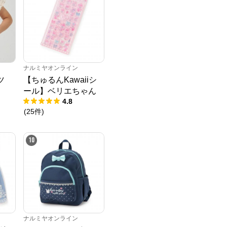
ナルミヤオンライン
ツ
【ちゅるんKawaiiシ
ール】ベリエちゃん
4.8
(
25
件
)
10
ナルミヤオンライン