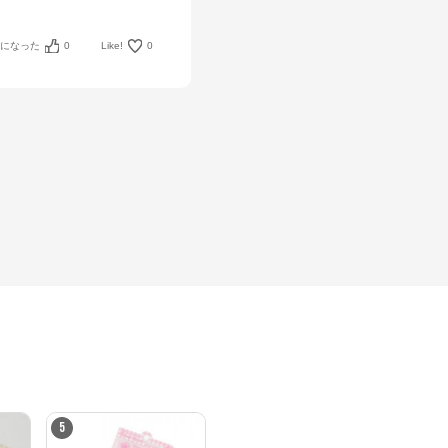
考になった
0
Like!
0
5