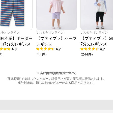
ミヤオンライン
ナルミヤオンライン
ナルミヤオンライン
接触冷感】ボーダー
【プティプラ】ハーフ
【プティプラ】GI
コ7分丈レギンス
レギンス
7分丈レギンス
4.8
4.7
4.7
件
)
(
44
件
)
(
244
件
)
※高評価の順位付けについて
直近2週間で集計したレビューの評価平均が高い商品順に表示されます。
集計対象は、5件以上のレビューがある商品となります。