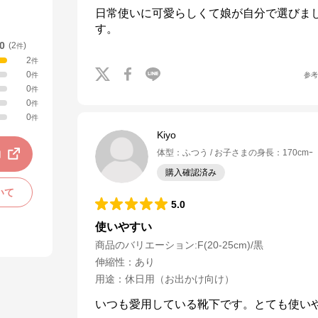
日常使いに可愛らしくて娘が自分で選びま
す。
.0
(
2
)
件
2
件
0
参
件
0
件
0
件
0
件
Kiyo
動
体型
：
ふつう
お子さまの身長
：
170cmｰ
購入確認済み
いて
5.0
使いやすい
商品のバリエーション:
F(20-25cm)/黒
伸縮性
：
あり
用途
：
休日用（お出かけ向け）
いつも愛用している靴下です。とても使い