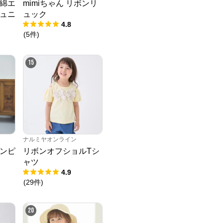
綿エ
mimiちゃん リボンリ
ュニ
ュック
4.8
(
5
件
)
15
ナルミヤオンライン
ンピ
リボンオフショルTシ
ャツ
4.9
(
29
件
)
20