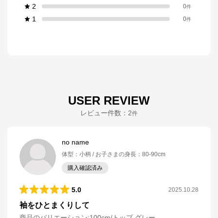
2
0
件
1
0
件
USER REVIEW
レビュー件数：
2
件
no name
体型
：
小柄
お子さまの身長
：
80-90cm
購入確認済み
5.0
2025.10.28
袖をひとまくりして
商品のバリエーション:
100cm/トップ グレー