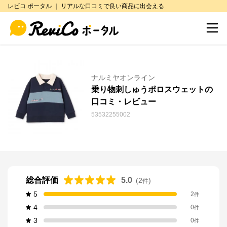
レビコ ポータル ｜ リアルな口コミで良い商品に出会える
ナルミヤオンライン
乗り物刺しゅうポロスウェットの
口コミ・レビュー
53532255002
総合評価
5.0
(
2
)
件
5
2
件
4
0
件
3
0
件