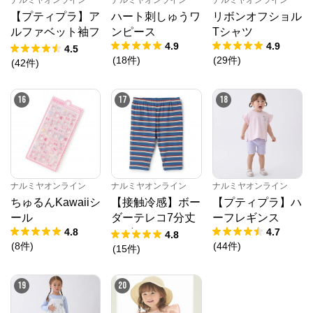
【プティプラ】ア
ハート刺しゅうワ
リボンオフショル
ルファベット袖フ
ンピース
Tシャツ
4.9
4.9
リルTシャツ
4.5
(
18
件
)
(
29
件
)
(
42
件
)
16
17
18
ナルミヤオンライン
ナルミヤオンライン
ナルミヤオンライン
ちゅるんKawaiiシ
【接触冷感】ボー
【プティプラ】ハ
ール
ダーテレコ7分丈
ーフレギンス
4.8
4.7
レギンス
4.8
(
8
件
)
(
44
件
)
(
15
件
)
19
20