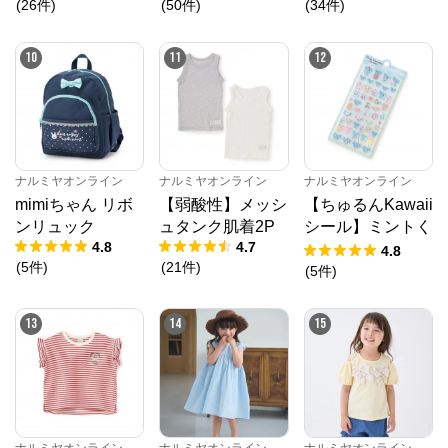
ック半袖Tシャツ
(
26
件
)
(
50
件
)
(
34
件
)
10
11
12
ナルミヤオンライン
ナルミヤオンライン
ナルミヤオンライン
mimiちゃん リボ
【弱酸性】メッシ
【ちゅるんKawaii
ンリュック
ュタンク肌着2P
シール】ミントく
4.8
4.7
ん
4.8
(
5
件
)
(
21
件
)
(
5
件
)
13
14
15
ナルミヤオンライン
ナルミヤオンライン
ナルミヤオンライン