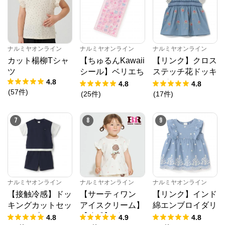
ナルミヤオンライン
ナルミヤオンライン
ナルミヤオンライン
カット楊柳Tシャ
【ちゅるんKawaii
【リンク】クロス
ツ
シール】ベリエち
ステッチ花ドッキ
4.8
ゃん
ングTシャツ
4.8
4.8
(
57
件
)
(
25
件
)
(
17
件
)
ナルミヤオンライン
7
8
9
公式ECサイト
※外部サイトが開きます
ナルミヤオンライン
からのコメント
ナルミヤオンライン
ナルミヤオンライン
ナルミヤオンライン
ナルミヤオンライン公式通販ショップ。人気子供服メ
ゾピアノ、プティマイン、ラブトキシック、アナスイ
【接触冷感】ドッ
【サーティワン
【リンク】インド
ミニ等、全ブランド、全商品をご覧いただけます。
キングカットセッ
アイスクリーム】
綿エンブロイダリ
トアップ
【冷感】グラフィ
ーチュニック
4.8
4.9
4.8