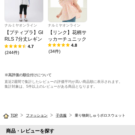
ナルミヤオンライン
ナルミヤオンライン
【プティプラ】GI
【リンク】花柄サ
RLS 7分丈レギン
ッカーチュニック
4.8
ス
4.7
(
34
件
)
(
244
件
)
※高評価の順位付けについて
直近2週間で集計したレビューの評価平均が高い商品順に表示されます。
集計対象は、5件以上のレビューがある商品となります。
TOP
ファッション
子供服
乗り物刺しゅうポロスウェット
商品・レビューを探す