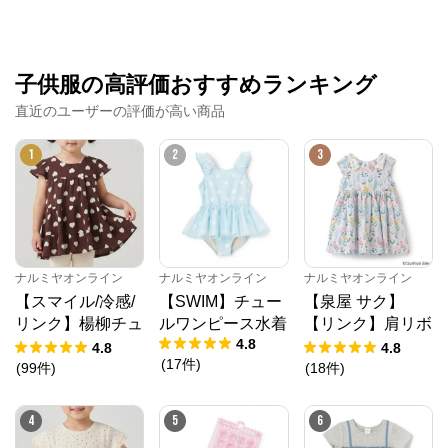
子供服の高評価おすすめランキング
直近のユーザーの評価が高い商品
1
2
3
ナルミヤオンライン
ナルミヤオンライン
ナルミヤオンライン
【スマイル/冷感/
【SWIM】チュー
【泉屋 サク】
リンク】楊柳チュ
ルワンピース水着
【リンク】肩リボ
4.8
ニック
ンフラワーキャッ
4.8
4.8
(
17
件
)
トワンピース
(
99
件
)
(
18
件
)
4
5
6