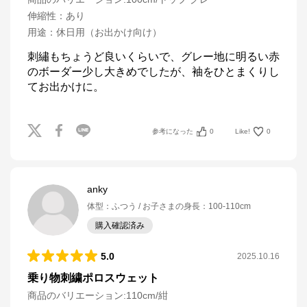
伸縮性
：
あり
用途
：
休日用（お出かけ向け）
刺繡もちょうど良いくらいで、グレー地に明るい赤
のボーダー少し大きめでしたが、袖をひとまくりし
てお出かけに。
参考になった
0
Like!
0
anky
体型
：
ふつう
お子さまの身長
：
100-110cm
購入確認済み
5.0
2025.10.16
乗り物刺繍ポロスウェット
商品のバリエーション:
110cm/紺