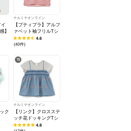
ナルミヤオンライン
アイ
【プティプラ】アルフ
感】
ァベット袖フリルTシ
Tシ
ャツ
4.6
(
40
件
)
15
ナルミヤオンライン
ソック
【リンク】クロスステ
ッチ花ドッキングTシ
ャツ
4.8