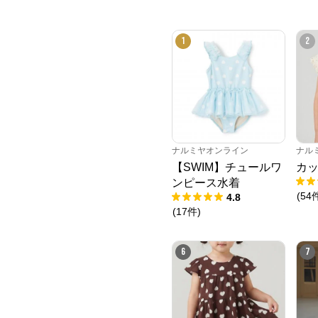
1
2
ナルミヤオンライン
ナル
【SWIM】チュールワ
カッ
ンピース水着
(
54
4.8
(
17
件
)
6
7