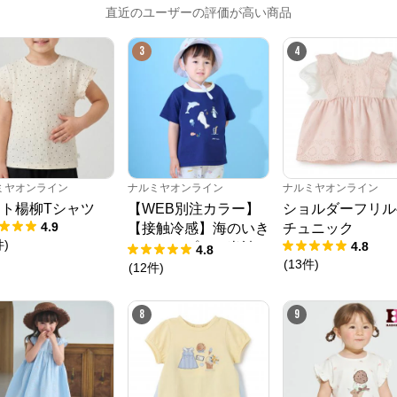
直近のユーザーの評価が高い商品
3
4
ナルミヤオンライン
ミヤオンライン
ナルミヤオンライン
ナルミヤオンライン
ト楊柳Tシャツ
【WEB別注カラー】
ショルダーフリル
公式ECサイト
4.9
【接触冷感】海のいき
チュニック
件
)
4.8
ものアップリケ半袖T
4.8
(
13
件
)
シャツ
(
12
件
)
※外部サイトが開きます
ナルミヤオンライン
からのコメント
8
9
ナルミヤオンライン公式通販ショップ。人気子供服メゾピアノ、プティマイ
ン、ラブトキシック、アナスイミニ等、全ブランド、全商品をご覧いただけま
す。