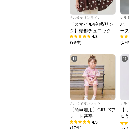
ナルミヤオンライン
ナル
【スマイル/冷感/リン
ハ
ク】楊柳チュニック
ー
4.8
(
98
件
)
(
17
11
12
ナルミヤオンライン
ナル
【簡単着用】GIRLSア
【
ソート甚平
ゅ
4.9
ニ
(
17
件
)