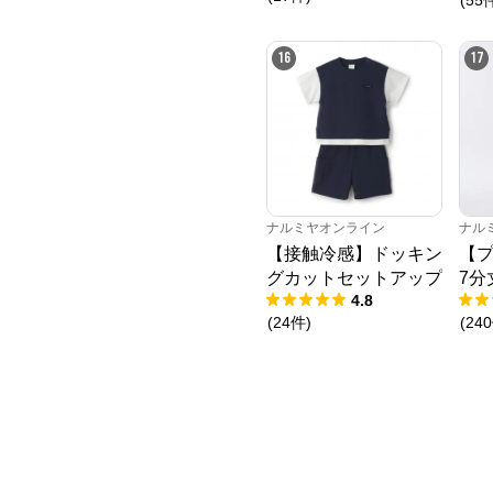
(
55
16
17
ナルミヤオンライン
ナル
【接触冷感】ドッキン
【プ
グカットセットアップ
7分
4.8
(
24
件
)
(
240