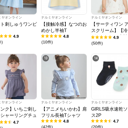
ミヤオンライン
ナルミヤオンライン
ナルミヤオンライン
ート刺しゅうワンピ
【接触冷感】なつのお
【サーティワン 
ス
めかし半袖T
スクリーム】【冷
4.9
4.8
グラフィック半袖
4.9
件
)
(
10
件
)
ャツ
(
50
件
)
13
14
ミヤオンライン
ナルミヤオンライン
ナルミヤオンライン
リンク】いちご刺し
【アニメちいかわ】肩
GIRLS吸水速乾
うシャーリングチュ
フリル長袖Tシャツ
ス2P
4.8
4.7
ック
4.7
(
42
件
)
(
20
件
)