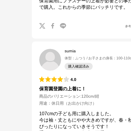
保育園用にファスナーの上着が必要との事
で購入。これからの季節にバッチリです。
参
sumia
体型
：
ふつう
お子さまの身長
：
100-110
購入確認済み
4.0
保育園登園の上着に！
商品のバリエーション:
120cm/紺
用途
：
休日用（お出かけ向け）
107cmの子ども用に購入しました。

今は袖・丈ともにやや大きめですが、春・
ぴったりになっていきそうです！
