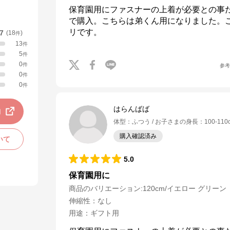
保育園用にファスナーの上着が必要との事
で購入。こちらは弟くん用になりました。
リです。
.7
(
18
)
件
13
件
5
件
0
件
参
0
件
0
件
はらんばば
動
体型
：
ふつう
お子さまの身長
：
100-110
購入確認済み
いて
5.0
保育園用に
商品のバリエーション:
120cm/イエロー グリーン
伸縮性
：
なし
用途
：
ギフト用