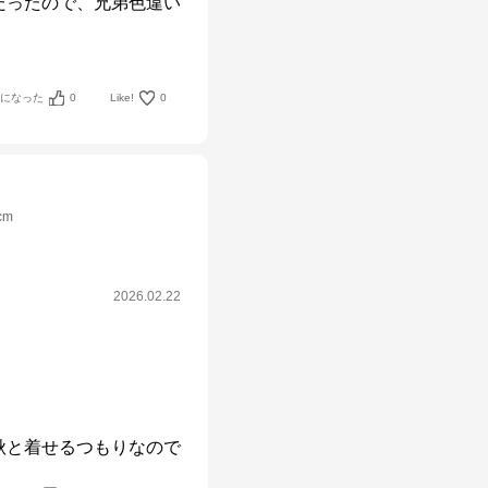
だったので、兄弟色違い
考になった
0
Like!
0
cm
2026.02.22
秋と着せるつもりなので