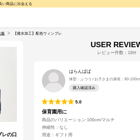
で良い商品に出会える
供服
【撥水加工】配色ウィンブレ
USER REVIE
レビュー件数：
18
件
はらんばば
体型
：
ふつう
お子さまの身長
：
90-100c
購入確認済み
5.0
保育園用に
商品のバリエーション:
100cm/マルチ
伸縮性
：
なし
ブレの口
用途
：
ギフト用