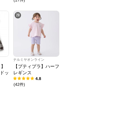
(
17
件
)
20
ナルミヤオンライン
ク】
【プティプラ】ハーフ
ドッ
レギンス
4.8
(
42
件
)