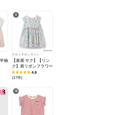
5
ナルミヤオンライン
半袖
【泉屋 サク】【リン
ク】肩リボンフラワー
キャットワンピース
4.8
(
17
件
)
10