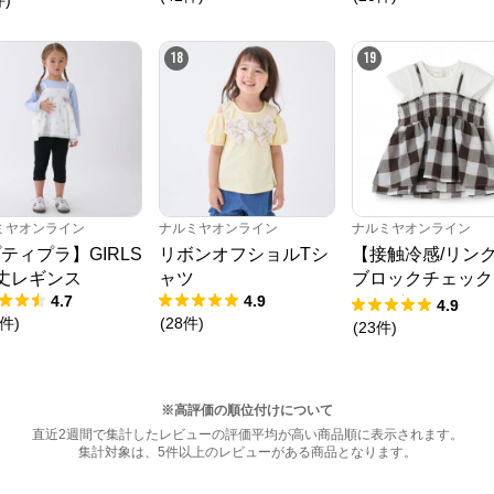
件
)
18
19
ミヤオンライン
ナルミヤオンライン
ナルミヤオンライン
ティプラ】GIRLS
リボンオフショルTシ
【接触冷感/リン
丈レギンス
ャツ
ブロックチェック
4.7
4.9
キングTシャツ
4.9
件
)
(
28
件
)
(
23
件
)
※高評価の順位付けについて
直近2週間で集計したレビューの評価平均が高い商品順に表示されます。
集計対象は、5件以上のレビューがある商品となります。