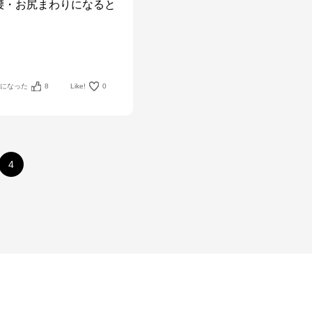
腰・お尻まわりになると
考になった
8
Like!
0
4