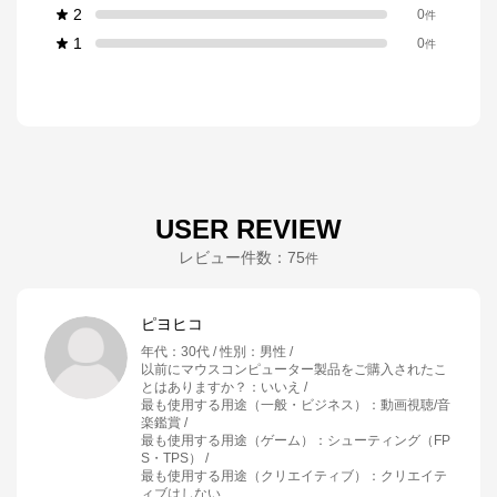
2
0
件
1
0
件
USER REVIEW
レビュー件数：
75
件
ピヨヒコ
年代
：
30代
性別
：
男性
以前にマウスコンピューター製品をご購入されたこ
とはありますか？
：
いいえ
最も使用する用途（一般・ビジネス）
：
動画視聴/音
楽鑑賞
最も使用する用途（ゲーム）
：
シューティング（FP
S・TPS）
最も使用する用途（クリエイティブ）
：
クリエイテ
ィブはしない