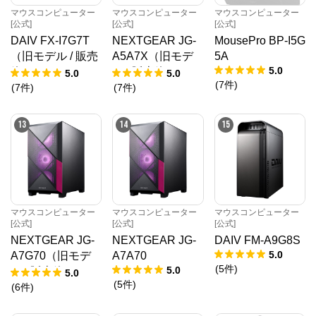
マウスコンピューター
マウスコンピューター
マウスコンピューター
[公式]
[公式]
[公式]
DAIV FX-I7G7T
NEXTGEAR JG-
MousePro BP-I5G
（旧モデル / 販売
A5A7X（旧モデ
5A
5.0
終了）
ル / 販売終了）
5.0
5.0
(
7
件
)
(
7
件
)
(
7
件
)
13
14
15
マウスコンピューター
マウスコンピューター
マウスコンピューター
[公式]
[公式]
[公式]
NEXTGEAR JG-
NEXTGEAR JG-
DAIV FM-A9G8S
5.0
A7G70（旧モデ
A7A70
(
5
件
)
5.0
ル / 販売終了）
5.0
(
5
件
)
(
6
件
)