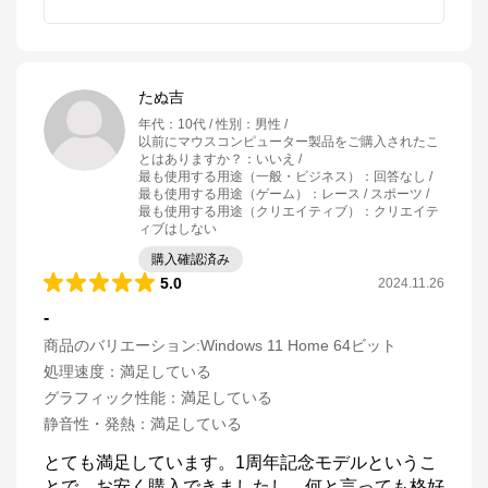
たぬ吉
年代
：
10代
性別
：
男性
以前にマウスコンピューター製品をご購入されたこ
とはありますか？
：
いいえ
最も使用する用途（一般・ビジネス）
：
回答なし
最も使用する用途（ゲーム）
：
レース / スポーツ
最も使用する用途（クリエイティブ）
：
クリエイテ
ィブはしない
購入確認済み
5.0
2024.11.26
-
商品のバリエーション:
Windows 11 Home 64ビット
マウスコンピューター[公式]
処理速度
：
満足している
グラフィック性能
：
満足している
公式ECサイト
静音性・発熱
：
満足している
とても満足しています。1周年記念モデルというこ
※外部サイトが開きます
とで、お安く購入できましたし、何と言っても格好