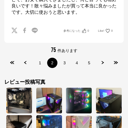
良いです！散々悩みましたが買って本当に良かった
マウスコンピューター[公式]
からのコメント
です。大切に使おうと思います。
マウスコンピューターは、お客様のご利用目的・ご予
算に沿って、自由にカスタマイズしたBTO（Build To 
Order）パソコンをご提供する、国内生産のパソコン
メーカーです。

参考になった
0
Like!
0
当社パソコンには「3年間無償保証（一部製品を除
く）」「24時間×365日電話サポート」が標準で付帯、
休日や深夜でも専門国内スタッフが皆様をサポートい
たします。
75
件あります
1
2
3
4
5
レビュー投稿写真