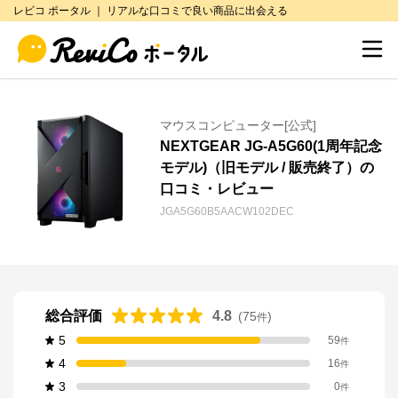
レビコ ポータル ｜ リアルな口コミで良い商品に出会える
マウスコンピューター[公式]
NEXTGEAR JG-A5G60(1周年記念
モデル)（旧モデル / 販売終了）の
口コミ・レビュー
JGA5G60B5AACW102DEC
総合評価
4.8
(
75
)
件
5
59
件
4
16
件
3
0
件