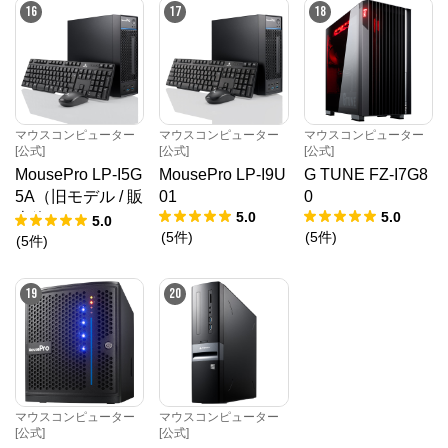
16
17
18
マウスコンピューター
マウスコンピューター
マウスコンピューター
[公式]
[公式]
[公式]
MousePro LP-I5G
MousePro LP-I9U
G TUNE FZ-I7G8
5A（旧モデル / 販
01
0
5.0
5.0
売終了）
5.0
(
5
件
)
(
5
件
)
(
5
件
)
19
20
マウスコンピューター
マウスコンピューター
[公式]
[公式]