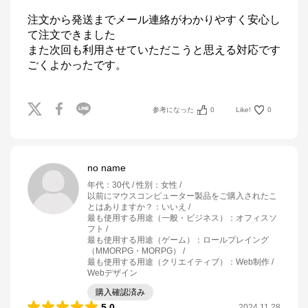
注文から発送までメール連絡がわかりやすく安心し
て注文できました

また次回も利用させていただこうと思える対応です
ごくよかったです。
参考になった
0
Like!
0
no name
年代
：
30代
性別
：
女性
以前にマウスコンピューター製品をご購入されたこ
とはありますか？
：
いいえ
最も使用する用途（一般・ビジネス）
：
オフィスソ
フト
最も使用する用途（ゲーム）
：
ロールプレイング
（MMORPG・MORPG）
最も使用する用途（クリエイティブ）
：
Web制作 /
Webデザイン
購入確認済み
5.0
2024.11.28