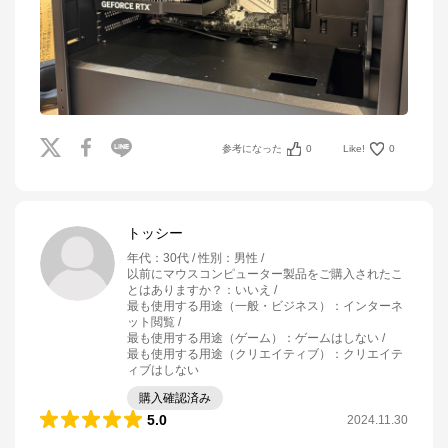
参考になった
0
Like!
0
トッシー
年代
：
30代
性別
：
男性
以前にマウスコンピューター製品をご購入されたこ
とはありますか？
：
いいえ
最も使用する用途（一般・ビジネス）
：
インターネ
ット閲覧
最も使用する用途（ゲーム）
：
ゲームはしない
最も使用する用途（クリエイティブ）
：
クリエイテ
ィブはしない
購入確認済み
5.0
2024.11.30