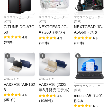
マウスコンピューター
マウスコンピューター
マウスコンピューター
[公式]
[公式]
[公式]
G TUNE DG-A7G
NEXTGEAR JG-
NEXTGEAR JG-
60
A7G60（ホワイ
A5G60（スター
4.8
ト5点セット）
ター5点セット）
4.9
4.9
(
33
件
)
(
23
件
)
(
80
件
)
4
5
6
VAIOストア
VAIOストア
VAIO F16 VJF162
VAIO F16 (2023
マウスコンピューター
8
年6月発売モデル)
[公式]
4.6
VJF1618
mouse A5-I7U01
4.6
(
351
件
)
(
1086
件
)
BK-A
4.6