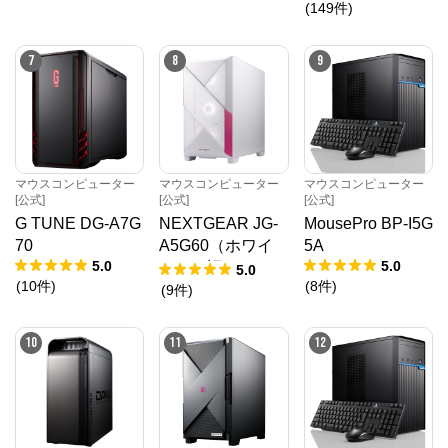
(
149
件
)
7
8
9
マウスコンピューター
マウスコンピューター
マウスコンピューター
[公式]
[公式]
[公式]
G TUNE DG-A7G
NEXTGEAR JG-
MousePro BP-I5G
70
A5G60（ホワイ
5A
5.0
5.0
ト）（旧モデル /
5.0
(
10
件
)
(
8
件
)
販売終了）
(
9
件
)
10
11
12