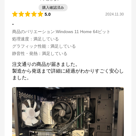
購入確認済み
5.0
2024.11.30
-
商品のバリエーション:
Windows 11 Home 64ビット
処理速度
：
満足している
グラフィック性能
：
満足している
静音性・発熱
：
満足している
注文通りの商品が届きました。

製造から発送まで詳細に経過がわかりすごく安心し