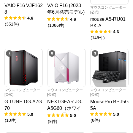
VAIO F16 VJF162
VAIO F16 (2023
マウスコンピューター
8
年6月発売モデル)
[公式]
4.6
VJF1618
mouse A5-I7U01
4.6
(
351
件
)
(
1086
件
)
BK-A
4.6
(
149
件
)
7
8
9
マウスコンピューター
マウスコンピューター
マウスコンピューター
[公式]
[公式]
[公式]
G TUNE DG-A7G
NEXTGEAR JG-
MousePro BP-I5G
70
A5G60（ホワイ
5A
5.0
5.0
ト）（旧モデル /
5.0
(
10
件
)
(
8
件
)
販売終了）
(
9
件
)