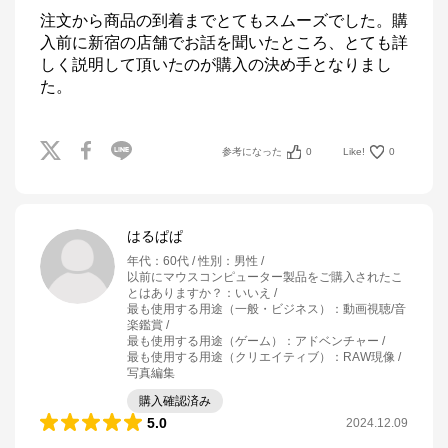
注文から商品の到着までとてもスムーズでした。購
入前に新宿の店舗でお話を聞いたところ、とても詳
しく説明して頂いたのが購入の決め手となりまし
た。
参考になった
0
Like!
0
はるぱぱ
年代
：
60代
性別
：
男性
以前にマウスコンピューター製品をご購入されたこ
とはありますか？
：
いいえ
最も使用する用途（一般・ビジネス）
：
動画視聴/音
楽鑑賞
最も使用する用途（ゲーム）
：
アドベンチャー
最も使用する用途（クリエイティブ）
：
RAW現像 /
写真編集
購入確認済み
5.0
2024.12.09