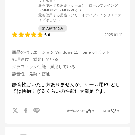
ット閲覧
最も使用する用途（ゲーム）
：
ロールプレイング
（MMORPG・MORPG）
最も使用する用途（クリエイティブ）
：
クリエイテ
ィブはしない
購入確認済み
5.0
2025.01.11
-
商品のバリエーション:
Windows 11 Home 64ビット
処理速度
：
満足している
グラフィック性能
：
満足している
静音性・発熱
：
普通
静音性はいたし方ありませんが、ゲーム用PCとし
ては快適すぎるくらいの性能に大満足です。
参考になった
0
Like!
0