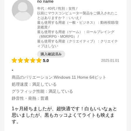
no name
年代
：
40代
性別
：
女性
以前にマウスコンピューター製品をご購入されたこ
とはありますか？
：
いいえ
最も使用する用途（一般・ビジネス）
：
動画視聴/音
楽鑑賞
最も使用する用途（ゲーム）
：
ロールプレイング
（MMORPG・MORPG）
最も使用する用途（クリエイティブ）
：
クリエイテ
ィブはしない
購入確認済み
5.0
2025.01.01
-
商品のバリエーション:
Windows 11 Home 64ビット
処理速度
：
満足している
グラフィック性能
：
満足している
静音性・発熱
：
普通
1ヶ月経ちましたが、超快適です！白もいいなぁと
思いましたが、黒もカッコよくてライトも映えま
す。