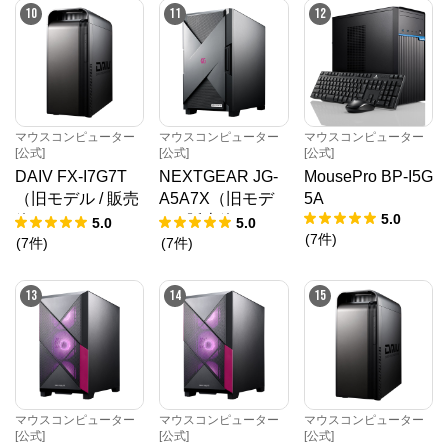
10
11
12
マウスコンピューター
マウスコンピューター
マウスコンピューター
[公式]
[公式]
[公式]
DAIV FX-I7G7T
NEXTGEAR JG-
MousePro BP-I5G
（旧モデル / 販売
A5A7X（旧モデ
5A
5.0
終了）
ル / 販売終了）
5.0
5.0
(
7
件
)
(
7
件
)
(
7
件
)
13
14
15
マウスコンピューター
マウスコンピューター
マウスコンピューター
[公式]
[公式]
[公式]