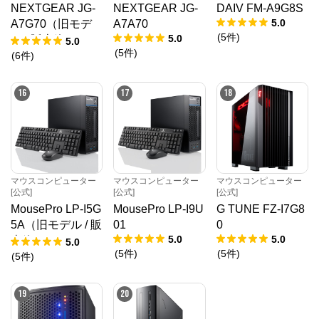
NEXTGEAR JG-
NEXTGEAR JG-
DAIV FM-A9G8S
5.0
A7G70（旧モデ
A7A70
(
5
件
)
5.0
ル / 販売終了）
5.0
(
5
件
)
(
6
件
)
16
17
18
マウスコンピューター
マウスコンピューター
マウスコンピューター
[公式]
[公式]
[公式]
MousePro LP-I5G
MousePro LP-I9U
G TUNE FZ-I7G8
5A（旧モデル / 販
01
0
5.0
5.0
売終了）
5.0
(
5
件
)
(
5
件
)
(
5
件
)
19
20