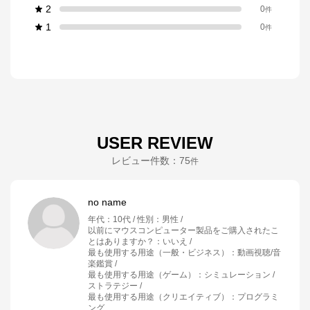
2
0
件
1
0
件
USER REVIEW
レビュー件数：
75
件
no name
年代
：
10代
性別
：
男性
以前にマウスコンピューター製品をご購入されたこ
とはありますか？
：
いいえ
最も使用する用途（一般・ビジネス）
：
動画視聴/音
楽鑑賞
最も使用する用途（ゲーム）
：
シミュレーション /
ストラテジー
最も使用する用途（クリエイティブ）
：
プログラミ
ング