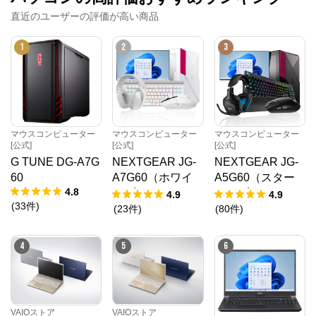
直近のユーザーの評価が高い商品
1
2
3
マウスコンピューター
マウスコンピューター
マウスコンピューター
[公式]
[公式]
[公式]
G TUNE DG-A7G
NEXTGEAR JG-
NEXTGEAR JG-
60
A7G60（ホワイ
A5G60（スター
4.8
ト5点セット）
ター5点セット）
4.9
4.9
(
33
件
)
(
23
件
)
(
80
件
)
4
5
6
VAIOストア
VAIOストア