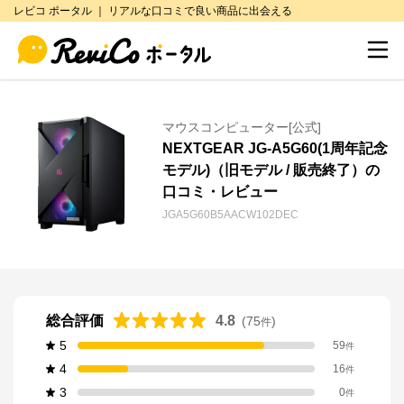
レビコ ポータル ｜ リアルな口コミで良い商品に出会える
マウスコンピューター[公式]
NEXTGEAR JG-A5G60(1周年記念
モデル)（旧モデル / 販売終了）の
口コミ・レビュー
JGA5G60B5AACW102DEC
総合評価
4.8
(
75
)
件
5
59
件
4
16
件
3
0
件