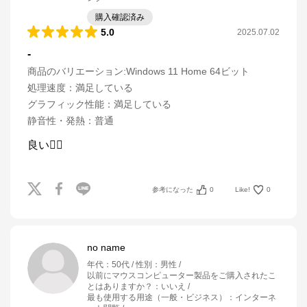
購入確認済み
5.0
2025.07.02
-
商品のバリエーション:
Windows 11 Home 64ビット
処理速度
：
満足している
グラフィック性能
：
満足している
静音性・発熱
：
普通
良い👍🏻
参考になった
0
Like!
0
no name
年代
：
50代
性別
：
男性
以前にマウスコンピューター製品をご購入されたこ
とはありますか？
：
いいえ
最も使用する用途（一般・ビジネス）
：
インターネ