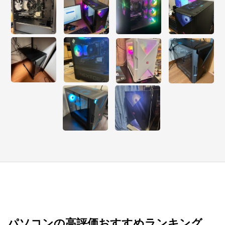
※外部サイトが開きます
マウスコンピューター[公式]
からのコメント
マウスコンピューターは、お客様のご利用目的・ご予
算に沿って、自由にカスタマイズしたBTO（Build To 
Order）パソコンをご提供する、国内生産のパソコン
メーカーです。

当社パソコンには「3年間無償保証（一部製品を除
く）」「24時間×365日電話サポート」が標準で付帯、
休日や深夜でも専門国内スタッフが皆様をサポートい
たします。
パソコンの高評価おすすめランキング