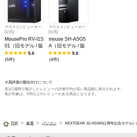
マウスコンピューター
マウスコンピューター
[公式]
[公式]
MousePro RV-I1S
mouse SH-A5G5
01（旧モデル / 販
A（旧モデル / 販
売終了）
売終了）
5.0
5.0
(
5
件
)
(
4
件
)
※高評価の順位付けについて
直近2週間で集計したレビューの評価平均が高い商品順に表示されます。
集計対象は、5件以上のレビューがある商品となります。
TOP
家電
パソコン
NEXTGEAR JG-A5G60(1周年記念モデル