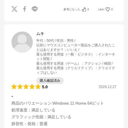
参考になった
0
Like!
0
ムキ
年代
：
50代
性別
：
男性
以前にマウスコンピューター製品をご購入されたこ
とはありますか？
：
いいえ
最も使用する用途（一般・ビジネス）
：
インターネ
ット閲覧
最も使用する用途（ゲーム）
：
アクション / 格闘
最も使用する用途（クリエイティブ）
：
クリエイテ
ィブはしない
購入確認済み
5.0
2024.12.27
-
商品のバリエーション:
Windows 11 Home 64ビット
処理速度
：
満足している
グラフィック性能
：
満足している
静音性・発熱
：
普通