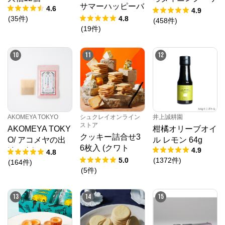
サマーハッピーバ
4.6
クサクしょうゆア
4.9
ッグ2026
(
35
件
)
4.8
ーモンド ペッパ
(
458
件
)
(
19
件
)
ー＆スモーク風味
10
11
12
AKOMEYA TOKYO
シュクレイオンライン
井上誠耕園
ストア
AKOMEYA TOKY
柑橘オリーブオイ
クッキー詰合せ3
O/ アコメヤの出
ル レモン 64g
6枚入 (クワト
4.9
汁 真鯛 35g
4.8
ロ・バニラ)
5.0
(
1372
件
)
（7g×5袋）
(
164
件
)
(
5
件
)
13
14
15