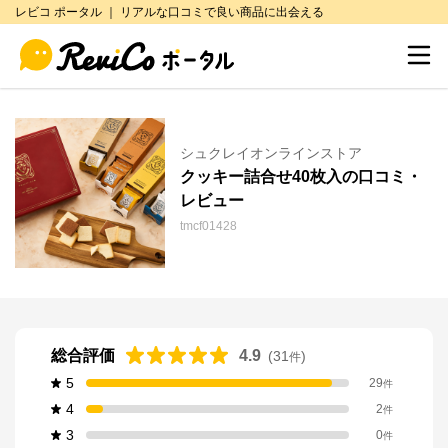
レビコ ポータル ｜ リアルな口コミで良い商品に出会える
シュクレイオンラインストア
クッキー詰合せ40枚入の口コミ・
レビュー
tmcf01428
総合評価
4.9
(
31
)
件
5
29
件
4
2
件
3
0
件