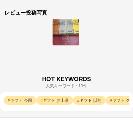
レビュー投稿写真
HOT KEYWORDS
人気キーワード : 10件
ギフト
今回
ギフト
お土産
ギフト
以前
ギフト
ク