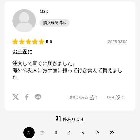
はは
購入確認済み
5.0
2025.02.09
お土産に
注文して直ぐに届きました。

海外の友人にお土産に持って行き喜んで貰えまし
た。
参考になった
0
Like!
0
31
件あります
1
2
3
4
5