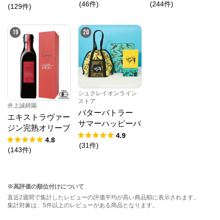
ト（クリアファイ
(
46
件
)
(
244
件
)
(
129
件
)
ル1種・ステッカ
ーシール付き）
19
20
シュクレイオンライン
ストア
井上誠耕園
バターバトラー
エキストラヴァー
サマーハッピーバ
ジン完熟オリーブ
ッグ2026
4.9
オイル 180g
4.8
(
31
件
)
(
143
件
)
※高評価の順位付けについて
直近2週間で集計したレビューの評価平均が高い商品順に表示されます。
集計対象は、5件以上のレビューがある商品となります。