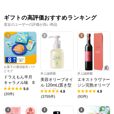
シュクレイオンラインストア
ギフトの高評価おすすめランキング
公式ECサイト
直近のユーザーの評価が高い商品
※外部サイトが開きます
1
2
3
シュクレイオンラインストア
からのコメント
https://sucreyshopping.jp/

ザ・メープルマニア、バターバトラーをはじめとした
大人気スイーツブランドの公式オンラインストアで
す。 おしゃれで可愛いクッキーやフィナンシェなど贈
って喜ばれるお菓子を取り揃えています。
お菓子の通信販売 パク
とモグ
井上誠耕園
井上誠耕園
ドラえもん半月
美容オリーブオイ
エキストラヴァー
キャラメル味 8
ル 120mL(置き型
ジン完熟オリーブ
枚入
5.0
プラ容器)
オイル 450g
4.8
4.9
(
20
件
)
(
3755
件
)
(
92
件
)
4
5
6