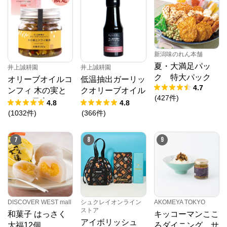
新潟味のれん本舗
夏・大満足パッ
井上誠耕園
井上誠耕園
ク 特大パック
低温抽出ガーリッ
オリーブオイルコ
4.7
クオリーブオイル
ンフィ 木の実と
(
427
件
)
64g
ドライ果実 192g
4.8
4.8
春限定
(
366
件
)
(
1032
件
)
7
8
9
DISCOVER WEST mall
シュクレイオンライン
AKOMEYA TOKYO
ストア
和菓子 はっさく
キッコーマンここ
アイボリッシュ
大福12個
ろダイニング サ