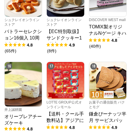
シュクレイオンライン
シュクレイオンライン
DISCOVER WEST mall
ストア
ストア
TOMIX製オリジ
バトラーセレクシ
【EC特別取扱】
ナルNゲージ キハ
ョン16個入 10周
サンドクッキー1
40形（SAKU美S
4.8
年記念パッケージ
8枚入
4.8
4.9
AKU楽）1両単品
(
40
件
)
(
65
件
)
(
8
件
)
16
17
18
LOTTE GROUP公式オ
お菓子の通信販売 パク
ンラインモール
とモグ
井上誠耕園
【送料・クール手
鎌倉ぴーナッツ半
オリーブレアチー
数料込】アジアに
月 サービスパッ
ズケーキ
恋してアイスセッ
ク 10枚入
4.8
4.9
4.8