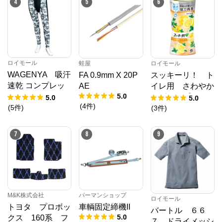
4
5
6
ロイモール
蛙屋
ロイモール
WAGENYA 吸汗
FA 0.9mm X 20P
スッキーリ！ ト
速乾 コンプレッ
AE
イレ用 さわやか
5.0
ション スパッ
なグレープフルー
5.0
5.0
(
4
件
)
ツ 白カモフラ
ツの香り ４００
(
5
件
)
(
3
件
)
ＬＬ
ｍＬ
7
8
9
M&K株式会社
パーマンショップ
ロイモール
トヨタ プロボッ
車輌固定締機II
バートル ６６
5.0
クス 160系 フ
７ ドライメッシ