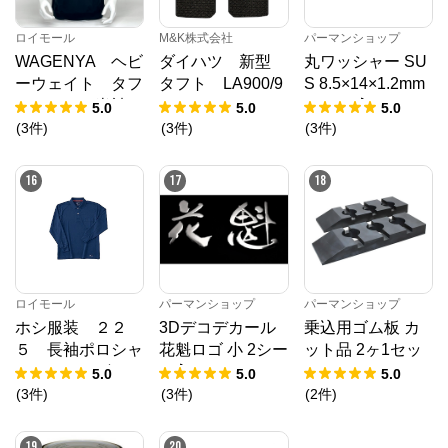
ロイモール
M&K株式会社
パーマンショップ
WAGENYA ヘビ
ダイハツ 新型
丸ワッシャー SU
ーウェイト タフ
タフト LA900/9
S 8.5×14×1.2mm
Ｔシャツ 半袖
10S フロアマッ
1500ヶ入り
5.0
5.0
5.0
ブラック Ｍ
ト R2/6～ カ
(
3
件
)
(
3
件
)
(
3
件
)
ーマット 抗菌
抗ウイルス 消
16
17
18
臭 スタンダード
タイプ
ロイモール
パーマンショップ
パーマンショップ
ホシ服装 ２２
3Dデコデカール
乗込用ゴム板 カ
５ 長袖ポロシャ
花魁ロゴ 小 2シー
ット品 2ヶ1セッ
ツ ６ネイビー
ト入り
ト
5.0
5.0
5.0
Ｌ
(
3
件
)
(
3
件
)
(
2
件
)
19
20