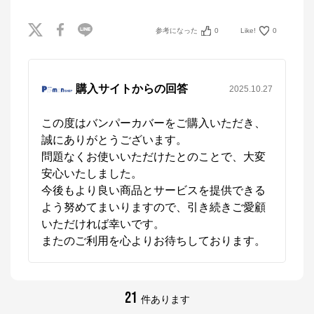
参考になった
0
Like!
0
※外部サイトが開きます
パーマンショップ
からのコメント
パーマンショップ

購入サイトからの回答
2025.10.27
1965年創業の自動車関連ツール＆パーツと物流用品の
ダイレクト販売「パーマンショップ」です。お客様の
この度はバンパーカバーをご購入いただき、
ニーズにあった商品を開発し、プロが選ぶ信頼・３年
誠にありがとうございます。

の品質保証で高い評価を受けています。お客様がベス
トと感じ、満足して頂けるオリジナル商品の開発とご
問題なくお使いいただけたとのことで、大変
提供に努めてまいります。
安心いたしました。

今後もより良い商品とサービスを提供できる
よう努めてまいりますので、引き続きご愛顧
いただければ幸いです。

またのご利用を心よりお待ちしております。
21
件あります