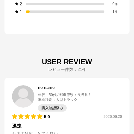
2
0
件
1
1
件
USER REVIEW
レビュー件数：
21
件
no name
年代
：
50代
都道府県
：
長野県
車両種別
：
大型トラック
購入確認済み
5.0
2026.06.20
迅速
お店の対応
：
とても良い