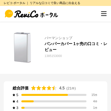
レビコ ポータル ｜ リアルな口コミで良い商品に出会える
パーマンショップ
バンパーカバー 1ヶ売の口コミ・レ
ビュー
1385153000
総合評価
4.5
(
21
)
件
5
15
件
4
4
件
3
1
件