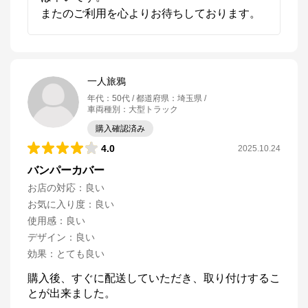
一人旅鴉
年代
：
50代
都道府県
：
埼玉県
車両種別
：
大型トラック
購入確認済み
4.0
2025.10.24
バンパーカバー
お店の対応
：
良い
お気に入り度
：
良い
使用感
：
良い
デザイン
：
良い
効果
：
とても良い
パーマンショップ
購入後、すぐに配送していただき、取り付けするこ
公式ECサイト