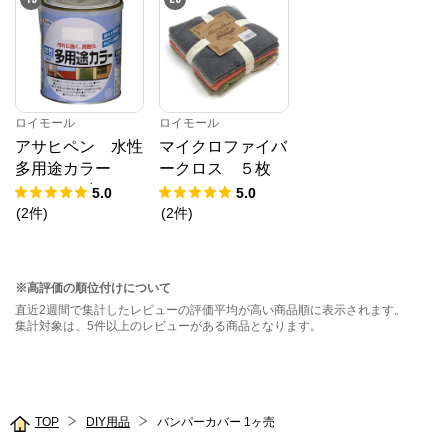
ロイモール
ロイモール
アサヒペン 水性
マイクロファイバ
多用途カラー
ークロス ５枚
１.６Ｌ 赤さび
ベーシック
5.0
5.0
(
2
件
)
(
2
件
)
※高評価の順位付けについて
直近2週間で集計したレビューの評価平均が高い商品順に表示されます。
集計対象は、5件以上のレビューがある商品となります。
TOP
DIY用品
バンパーカバー 1ヶ売