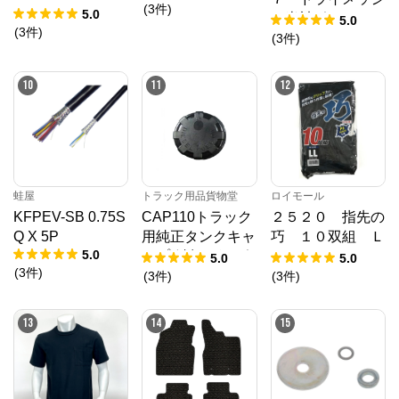
(
3
件
)
ロアマット H2
5.0
ュ半袖ポロシャ
5.0
6/9～ カーマッ
(
3
件
)
ツ バーク ３Ｌ
(
3
件
)
ト 抗菌 抗ウイ
ルス 消臭 エ
10
11
12
クセレントタイプ
蛙屋
トラック用品貨物堂
ロイモール
KFPEV-SB 0.75S
CAP110トラック
２５２０ 指先の
Q X 5P
用純正タンクキャ
巧 １０双組 Ｌ
5.0
ップ(鍵無)ガッポ
Ｌ
5.0
5.0
(
3
件
)
アルミタンク用8
(
3
件
)
(
3
件
)
0パイ 2880208
13
14
15