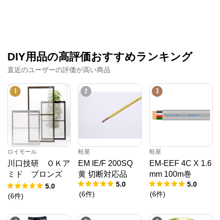
DIY用品の高評価おすすめランキング
直近のユーザーの評価が高い商品
1
2
3
ロイモール
蛙屋
蛙屋
川口技研 ＯＫア
EM IE/F 200SQ
EM-EEF 4C X 1.6
ミド ブロンズ
黄 切断対応品
mm 100m巻
5.0
5.0
（内付） １９－
5.0
(
6
件
)
(
6
件
)
６０
(
6
件
)