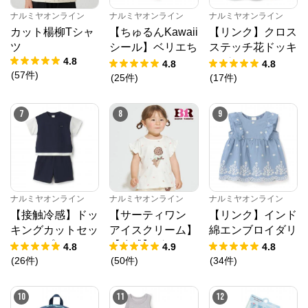
ナルミヤオンライン
ナルミヤオンライン
ナルミヤオンライン
カット楊柳Tシャ
【ちゅるんKawaii
【リンク】クロス
ツ
シール】ベリエち
ステッチ花ドッキ
4.8
ゃん
ングTシャツ
4.8
4.8
(
57
件
)
(
25
件
)
(
17
件
)
7
8
9
ナルミヤオンライン
ナルミヤオンライン
ナルミヤオンライン
【接触冷感】ドッ
【サーティワン
【リンク】インド
キングカットセッ
アイスクリーム】
綿エンブロイダリ
トアップ
【冷感】グラフィ
ーチュニック
4.8
4.9
4.8
ック半袖Tシャツ
(
26
件
)
(
50
件
)
(
34
件
)
ナルミヤオンライン
公式ECサイト
10
11
12