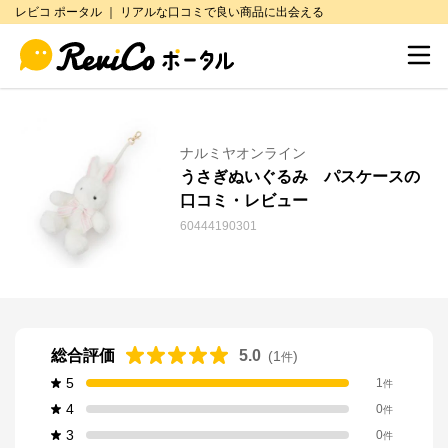
レビコ ポータル ｜ リアルな口コミで良い商品に出会える
ナルミヤオンライン
うさぎぬいぐるみ パスケースの
口コミ・レビュー
60444190301
総合評価
5.0
(
1
)
件
5
1
件
4
0
件
3
0
件