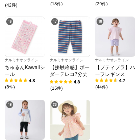
(
18
件
)
(
29
件
)
(
42
件
)
16
17
18
ナルミヤオンライン
ナルミヤオンライン
ナルミヤオンライン
ちゅるんKawaiiシ
【接触冷感】ボー
【プティプラ】ハ
ール
ダーテレコ7分丈
ーフレギンス
4.8
4.7
レギンス
4.8
(
8
件
)
(
44
件
)
(
15
件
)
19
20