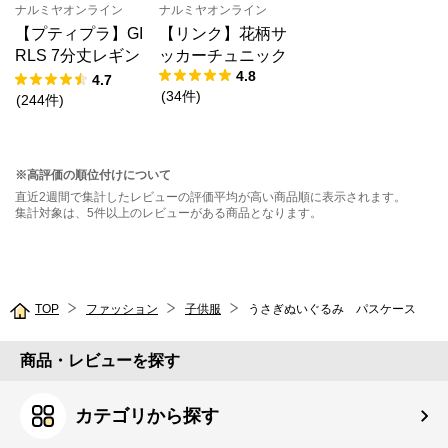
ナルミヤオンライン
ナルミヤオンライン
【プティプラ】GI
【リンク】花柄サ
RLS 7分丈レギン
ッカーチュニック
4.8
ス
4.7
(
34
件
)
(
244
件
)
※高評価の順位付けについて
直近2週間で集計したレビューの評価平均が高い商品順に表示されます。
集計対象は、5件以上のレビューがある商品となります。
TOP
ファッション
子供服
うさぎぬいぐるみ パスケース
商品・レビューを探す
カテゴリから探す