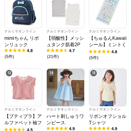
※外部サイトが開きます
ナルミヤオンライン
からのコメント
ナルミヤオンライン公式通販ショップ。人気子供服メ
ナルミヤオンライン
ナルミヤオンライン
ナルミヤオンライン
ゾピアノ、プティマイン、ラブトキシック、アナスイ
mimiちゃん リボ
【弱酸性】メッシ
【ちゅるんKawaii
ミニ等、全ブランド、全商品をご覧いただけます。
ンリュック
ュタンク肌着2P
シール】ミントく
4.8
4.7
ん
4.8
(
5
件
)
(
21
件
)
(
5
件
)
13
14
15
ナルミヤオンライン
ナルミヤオンライン
ナルミヤオンライン
【プティプラ】ア
ハート刺しゅうワ
リボンオフショル
ルファベット袖フ
ンピース
Tシャツ
4.9
4.9
リルTシャツ
4.5