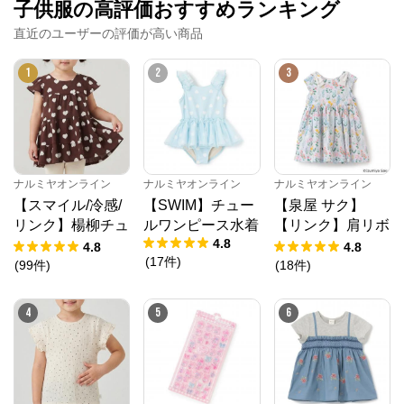
子供服の高評価おすすめランキング
直近のユーザーの評価が高い商品
1
2
3
ナルミヤオンライン
ナルミヤオンライン
ナルミヤオンライン
【スマイル/冷感/
【SWIM】チュー
【泉屋 サク】
リンク】楊柳チュ
ルワンピース水着
【リンク】肩リボ
4.8
ニック
ンフラワーキャッ
4.8
4.8
(
17
件
)
トワンピース
(
99
件
)
(
18
件
)
4
5
6