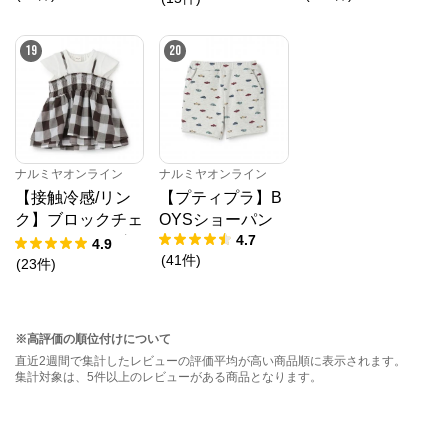
19
20
ナルミヤオンライン
ナルミヤオンライン
【接触冷感/リン
【プティプラ】B
ク】ブロックチェ
OYSショーパン
4.7
ックドッキングT
4.9
(
41
件
)
シャツ
(
23
件
)
※高評価の順位付けについて
直近2週間で集計したレビューの評価平均が高い商品順に表示されます。
集計対象は、5件以上のレビューがある商品となります。