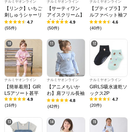
ナルミヤオンライン
ナルミヤオンライン
ナルミヤオンライン
【リンク】いちご
【サーティワン
【プティプラ】ア
刺しゅうシャーリ
アイスクリーム】
ルファベット袖フ
ングチュニック
【冷感】グラフィ
リルTシャツ
4.7
4.9
4.6
ック半袖Tシャツ
(
55
件
)
(
50
件
)
(
40
件
)
10
11
12
ナルミヤオンライン
ナルミヤオンライン
ナルミヤオンライン
ナルミヤオンライン
公式ECサイト
【簡単着用】GIR
【アニメちいか
GIRLS吸水速乾ソ
LSアソート甚平
わ】肩フリル長袖
ックス2P
※外部サイトが開きます
4.9
4.7
Tシャツ
4.8
(
16
件
)
(
20
件
)
(
42
件
)
ナルミヤオンライン
からのコメント
ナルミヤオンライン公式通販ショップ。人気子供服メ
13
14
15
ゾピアノ、プティマイン、ラブトキシック、アナスイ
ミニ等、全ブランド、全商品をご覧いただけます。