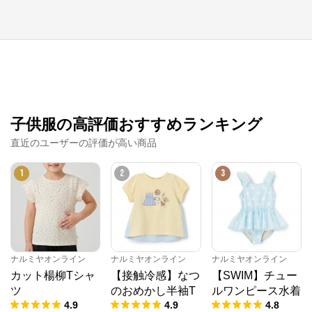
子供服の高評価おすすめランキング
直近のユーザーの評価が高い商品
1
2
3
ナルミヤオンライン
ナルミヤオンライン
ナルミヤオンライン
カット楊柳Tシャ
【接触冷感】なつ
【SWIM】チュー
ツ
のおめかし半袖T
ルワンピース水着
4.9
4.9
4.8