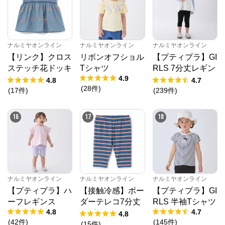
ナルミヤオンライン
ナルミヤオンライン
ナルミヤオンライン
【リンク】クロス
リボンオフショル
【プティプラ】GI
ステッチ花ドッキ
Tシャツ
RLS 7分丈レギン
4.9
ングTシャツ
ス
4.8
4.7
(
28
件
)
(
17
件
)
(
239
件
)
16
17
18
ナルミヤオンライン
ナルミヤオンライン
ナルミヤオンライン
【プティプラ】ハ
【接触冷感】ボー
【プティプラ】GI
ーフレギンス
ダーテレコ7分丈
RLS 半袖Tシャツ
4.8
4.7
レギンス
4.8
(
42
件
)
(
145
件
)
(
15
件
)