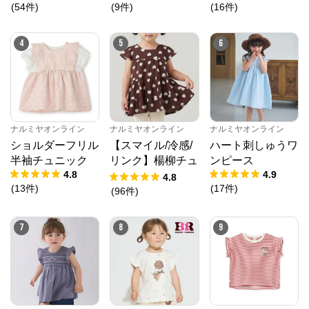
(
54
件
)
(
9
件
)
(
16
件
)
4
5
6
ナルミヤオンライン
ナルミヤオンライン
ナルミヤオンライン
ショルダーフリル
【スマイル/冷感/
ハート刺しゅうワ
半袖チュニック
リンク】楊柳チュ
ンピース
4.8
4.9
ニック
4.8
(
13
件
)
(
17
件
)
(
96
件
)
7
8
9