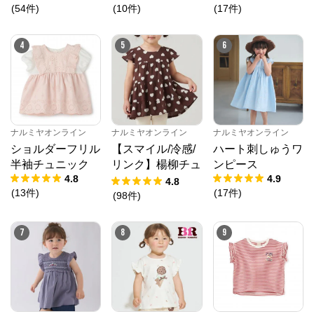
(
54
件
)
(
10
件
)
(
17
件
)
4
5
6
ナルミヤオンライン
ナルミヤオンライン
ナルミヤオンライン
ショルダーフリル
【スマイル/冷感/
ハート刺しゅうワ
半袖チュニック
リンク】楊柳チュ
ンピース
4.8
4.9
ニック
4.8
(
13
件
)
(
17
件
)
(
98
件
)
7
8
9