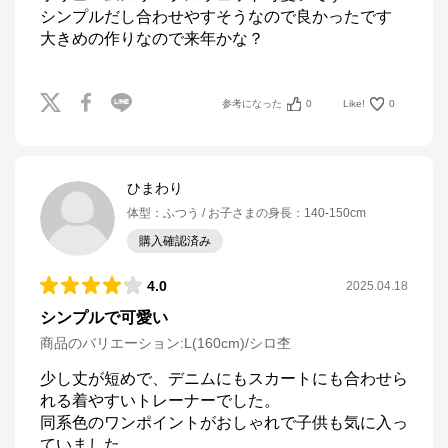
シンプルだし合わせやすそうなので良かったです

大きめの作りなので来年かな？
参考になった
0
Like!
0
ひまわり
体型
：
ふつう
お子さまの身長
：
140-150cm
購入確認済み
4.0
2025.04.18
シンプルで可愛い
商品のバリエーション:
L(160cm)/シロ杢
少し丈が短めで、デニムにもスカートにも合わせら
れる着やすいトレーナーでした。

同系色のワンポイントがおしゃれで子供も気に入っ
ていました。