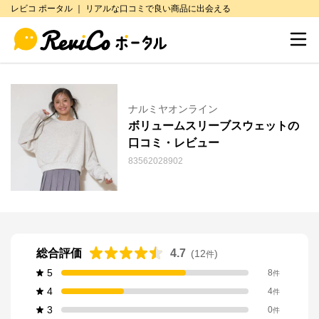
レビコ ポータル ｜ リアルな口コミで良い商品に出会える
ナルミヤオンライン
ボリュームスリーブスウェットの
口コミ・レビュー
83562028902
総合評価
4.7
(
12
)
件
5
8
件
4
4
件
3
0
件