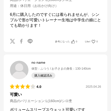
用途
：
休日用（お出かけ向け）
6月に購入したのですぐには着られませんが、シン
プルで形が可愛いトレーナー生地は中学生の娘にと
ても助かります！
参考になった
0
Like!
0
no name
体型
：
ふつう
お子さまの身長
：
130-140cm
購入確認済み
4.0
2025.04.26
可愛い
商品のバリエーション:
L(160cm)/シロ杢
ボリュームスリーブスウェット可愛いです
