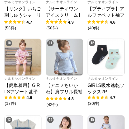
ナルミヤオンライン
ナルミヤオンライン
ナルミヤオンライン
【リンク】いちご
【サーティワン
【プティプラ】ア
刺しゅうシャーリ
アイスクリーム】
ルファベット袖フ
ングチュニック
【冷感】グラフィ
リルTシャツ
4.7
4.9
4.6
ック半袖Tシャツ
(
55
件
)
(
50
件
)
(
40
件
)
10
11
12
ナルミヤオンライン
ナルミヤオンライン
ナルミヤオンライン
【簡単着用】GIR
【アニメちいか
GIRLS吸水速乾ソ
LSアソート甚平
わ】肩フリル長袖
ックス2P
4.9
4.7
Tシャツ
4.8
(
17
件
)
(
20
件
)
(
42
件
)
13
14
15