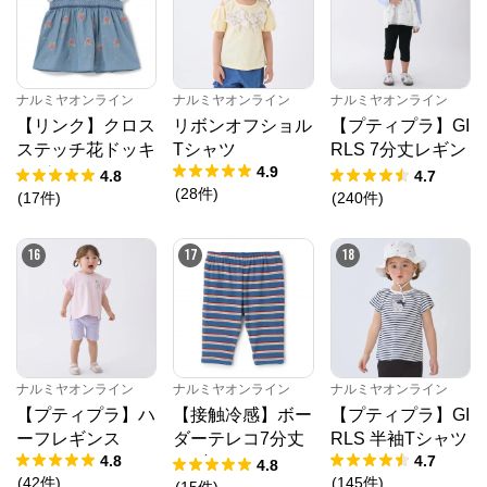
ナルミヤオンライン
ナルミヤオンライン
ナルミヤオンライン
【リンク】クロス
リボンオフショル
【プティプラ】GI
ステッチ花ドッキ
Tシャツ
RLS 7分丈レギン
4.9
ングTシャツ
ス
4.8
4.7
(
28
件
)
(
17
件
)
(
240
件
)
16
17
18
ナルミヤオンライン
ナルミヤオンライン
ナルミヤオンライン
【プティプラ】ハ
【接触冷感】ボー
【プティプラ】GI
ーフレギンス
ダーテレコ7分丈
RLS 半袖Tシャツ
4.8
4.7
レギンス
4.8
(
42
件
)
(
145
件
)
(
15
件
)