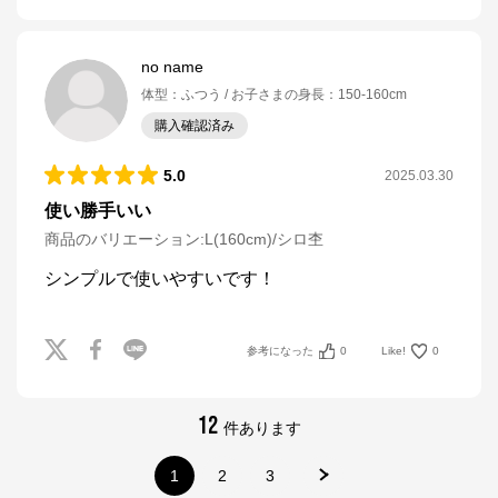
no name
体型
：
ふつう
お子さまの身長
：
150-160cm
購入確認済み
5.0
2025.03.30
使い勝手いい
商品のバリエーション:
L(160cm)/シロ杢
シンプルで使いやすいです！
参考になった
0
Like!
0
12
件あります
1
2
3