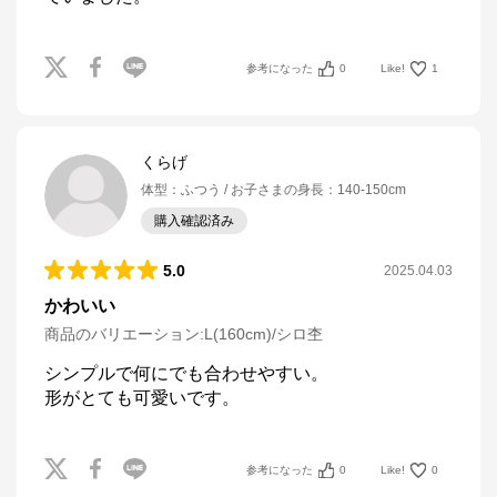
参考になった
0
Like!
1
くらげ
体型
：
ふつう
お子さまの身長
：
140-150cm
購入確認済み
5.0
2025.04.03
かわいい
商品のバリエーション:
L(160cm)/シロ杢
シンプルで何にでも合わせやすい。

形がとても可愛いです。
参考になった
0
Like!
0