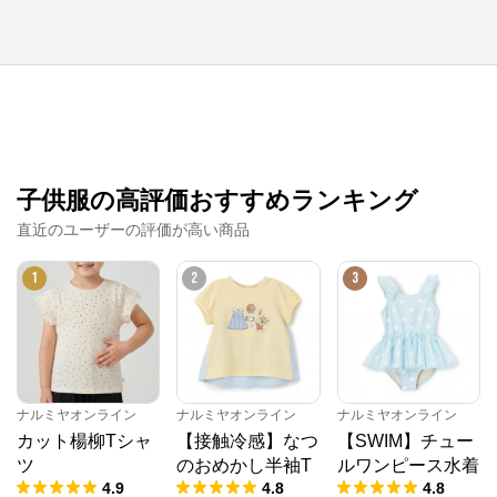
子供服の高評価おすすめランキング
直近のユーザーの評価が高い商品
ナルミヤオンライン
1
2
3
公式ECサイト
※外部サイトが開きます
ナルミヤオンライン
ナルミヤオンライン
ナルミヤオンライン
ナルミヤオンライン
からのコメント
カット楊柳Tシャ
【接触冷感】なつ
【SWIM】チュー
ナルミヤオンライン公式通販ショップ。人気子供服メ
ツ
のおめかし半袖T
ルワンピース水着
ゾピアノ、プティマイン、ラブトキシック、アナスイ
4.9
4.8
4.8
ミニ等、全ブランド、全商品をご覧いただけます。