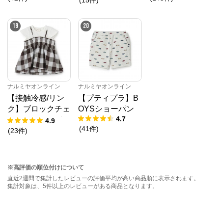
19
20
ナルミヤオンライン
ナルミヤオンライン
【接触冷感/リン
【プティプラ】B
ク】ブロックチェ
OYSショーパン
4.7
ックドッキングT
4.9
(
41
件
)
シャツ
(
23
件
)
※高評価の順位付けについて
直近2週間で集計したレビューの評価平均が高い商品順に表示されます。
集計対象は、5件以上のレビューがある商品となります。