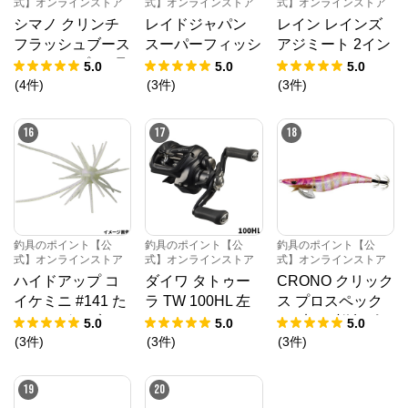
式】オンラインストア
式】オンラインストア
式】オンラインストア
シマノ クリンチ
レイドジャパン
レイン レインズ
フラッシュブース
スーパーフィッシ
アジミート 2イン
ト ディープ 3.5号
ュローラー 3.5イ
チ 152 スーパー
5.0
5.0
5.0
008 Tケイムラア
ンチ 128.サンド
グローオールスタ
(
4
件
)
(
3
件
)
(
3
件
)
ジ QE-D35V【ゆ
ワカサギ【ゆうパ
ーズ【ゆうパケッ
うパケット】
ケット】
ト】
16
17
18
釣具のポイント【公
釣具のポイント【公
釣具のポイント【公
式】オンラインストア
式】オンラインストア
式】オンラインストア
ハイドアップ コ
ダイワ タトゥー
CRONO クリック
イケミニ #141 た
ラ TW 100HL 左
ス プロスペック
まらんばいブルー
ハンドル ベイト
4.0寸 23.桜島ピン
5.0
5.0
5.0
リール 24年モデ
ク【ゆうパケッ
(
3
件
)
(
3
件
)
(
3
件
)
ル
ト】
19
20