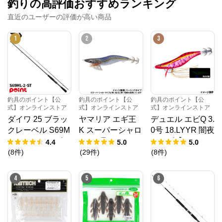
釣りの高評価おすすめランキング
直近のユーザーの評価が高い商品
1
2
3
釣具のポイント【公
釣具のポイント【公
釣具のポイント【公
式】オンラインストア
式】オンラインストア
式】オンラインストア
ダイワ 25 ブラッ
ヤマリア エギ王
デュエル エビQ 3.
クレーベル S69M
K スーパーシャロ
0号 18.LYYR 闇夜
L-2・ST (2026年
ー 3.5号 050 ケイ
ローズ【ゆうパケ
4.4
5.0
5.0
追加モデル)
ムライワシ【ゆう
ット】
(
8
件
)
(
29
件
)
(
8
件
)
パケット】
4
5
6