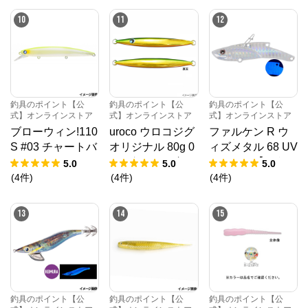
P’S CLUB会員様は釣具のポイント【公式】オンライ
うパケット】
ンストア（以下：当オンライストア）と実店舗が連携
10
11
12
したお買い物体験をお楽しみいただけます。
釣具のポイント【公
釣具のポイント【公
釣具のポイント【公
式】オンラインストア
式】オンラインストア
式】オンラインストア
ブローウィン!110
uroco ウロコジグ
ファルケン R ウ
S #03 チャートバ
オリジナル 80g 0
ィズメタル 68 UV
ックパールクリア
04 グリーンゴー
シルバー【ゆうパ
5.0
5.0
5.0
【ブローウィン！
ルド
ケット】
(
4
件
)
(
4
件
)
(
4
件
)
110Sの中からお
一人様2点まで】
13
14
15
釣具のポイント【公
釣具のポイント【公
釣具のポイント【公