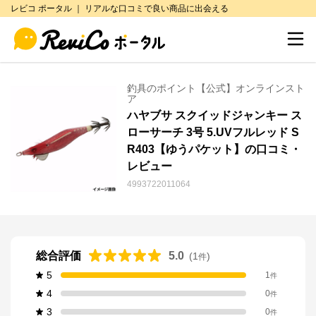
レビコ ポータル ｜ リアルな口コミで良い商品に出会える
釣具のポイント【公式】オンラインスト
ア
ハヤブサ スクイッドジャンキー ス
ローサーチ 3号 5.UVフルレッド S
R403【ゆうパケット】の口コミ・
レビュー
4993722011064
総合評価
5.0
(
1
)
件
5
1
件
4
0
件
3
0
件