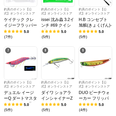
釣具のポイント【公
釣具のポイント【公
釣具のポイント【公
式】オンラインストア
式】オンラインストア
式】オンラインストア
ケイテック クレ
issei 沈み蟲 3.2イ
H.B コンセプト
イジーフラッパー
ンチ #69 クイシ
旭舷(きょくげん)-
2.8インチ 529 ク
ブリパンプキン
EX 20-195 KP
5.0
5.0
5.0
リスタルフラッシ
【ゆうパケット】
-2019 H.B con
(
7
件
)
(
5
件
)
(
5
件
)
釣具のポイント【公式】オンラインストア
ュ【ゆうパケッ
cept
ト】
7
8
9
公式ECサイト
※外部サイトが開きます
釣具のポイント【公式】オンラインストア
から
のコメント
釣具のポイント【公
釣具のポイント【公
釣具のポイント【公
式】オンラインストア
式】オンラインストア
式】オンラインストア
釣具のポイント【公式】オンラインストア

デュエル イージ
ダイワ ショアラ
DUO ビーチウォ
https://www.point-official.shop/shop/default.aspx

創業75年。全国に70拠点以上、お取引先様1,500社以
ーQ ダートマスタ
インシャイナーZ
ーカー フリッパ
上の株式会社タカミヤが運営する釣具の通販サイトで
ー ラトル 3.5号 1
セットアッパー 7
ー 32 UVエメラル
5.0
5.0
5.0
す。

5.BLBI ブルー夜
5S-DR アデルラ
ドRT【ゆうパケ
(
5
件
)
(
5
件
)
(
4
件
)
1999年よりインターネットでの販売をスタートしてい
ます。

光ボイル
イムコノシロ【ゆ
ット】