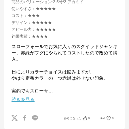
商品のバリエーション:
2.5号/2.アカミド
使いやすさ
：
★★★★★
コスト
：
★★★
デザイン
：
★★★★★
アピール力
：
★★★★★
釣果実績
：
★★★★
スローフォールでお気に入りのスクイッドジャンキ
ー、赤緑がフグにやられてロストしたので改めて購
入。

日によりカラーチョイスは悩みますが、

やはり定番カラーの一つ赤緑は外せない印象。

実釣でもスローサ
…
続きを見る
参考になった
0
Like!
0