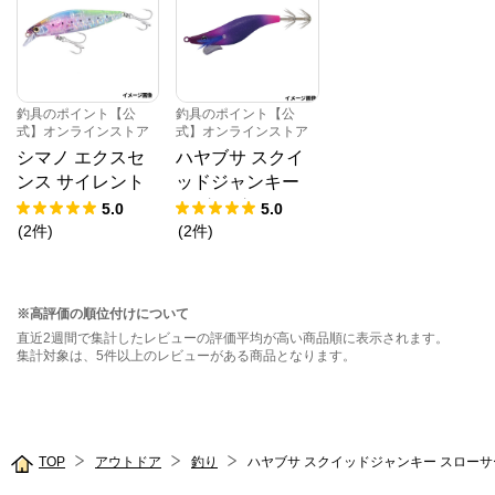
釣具のポイント【公
釣具のポイント【公
式】オンラインストア
式】オンラインストア
シマノ エクスセ
ハヤブサ スクイ
ンス サイレント
ッドジャンキー
アサシン 80F フ
ハグハグドロッパ
5.0
5.0
ラッシュブースト
ー 1.7号 9.トリプ
(
2
件
)
(
2
件
)
006 Tクリアイワ
ルパープル SR40
シ XM-180W【ゆ
7【ゆうパケッ
うパケット】
ト】
※高評価の順位付けについて
直近2週間で集計したレビューの評価平均が高い商品順に表示されます。
集計対象は、5件以上のレビューがある商品となります。
TOP
アウトドア
釣り