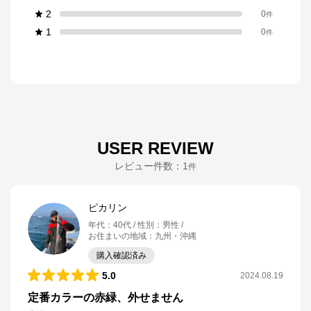
2
0
件
1
0
件
USER REVIEW
レビュー件数：
1
件
ピカリン
年代
：
40代
性別
：
男性
お住まいの地域
：
九州・沖縄
購入確認済み
5.0
2024.08.19
定番カラーの赤緑、外せません