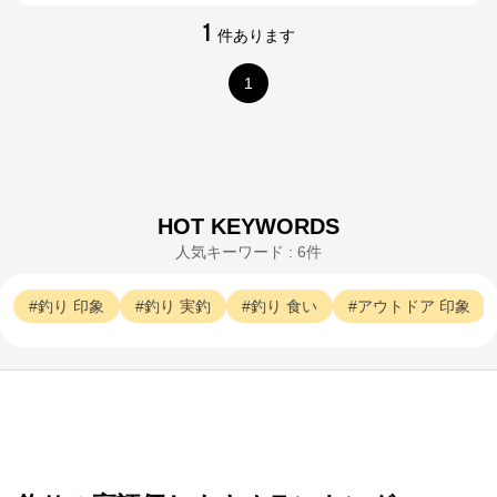
1
件あります
1
HOT KEYWORDS
人気キーワード : 6件
釣り
印象
釣り
実釣
釣り
食い
アウトドア
印象