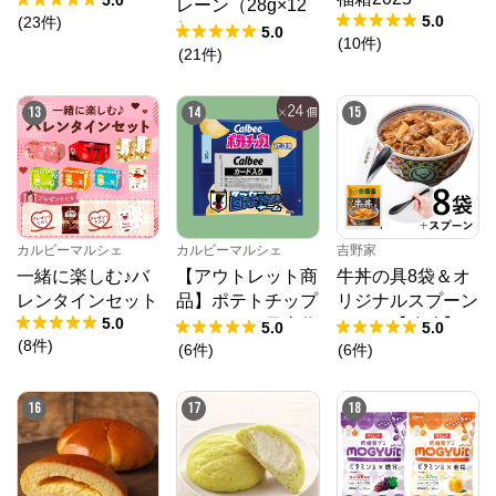
レーン（28g×12
0%OFF】
5.0
(
23
件
)
個）
5.0
(
10
件
)
(
21
件
)
13
14
15
カルビーマルシェ
カルビーマルシェ
吉野家
一緒に楽しむ♪バ
【アウトレット商
牛丼の具8袋＆オ
レンタインセット
品】ポテトチップ
リジナルスプーン
5.0
スサッカー日本代
セット【冷凍】
5.0
5.0
(
8
件
)
表チーム2024（2
(
6
件
)
(
6
件
)
2g×24個）賞味期
限2025年10月31
16
17
18
日