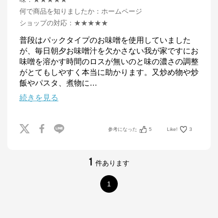
何で商品を知りましたか
：
ホームページ
ショップの対応
：
★★★★★
普段はパックタイプのお味噌を使用していました
が、毎日朝夕お味噌汁を欠かさない我が家ですにお
味噌を溶かす時間のロスが無いのと味の濃さの調整
がとてもしやすく本当に助かります。又炒め物や炒
飯やパスタ、煮物に
…
続きを見る
参考になった
5
Like!
3
1
件あります
1