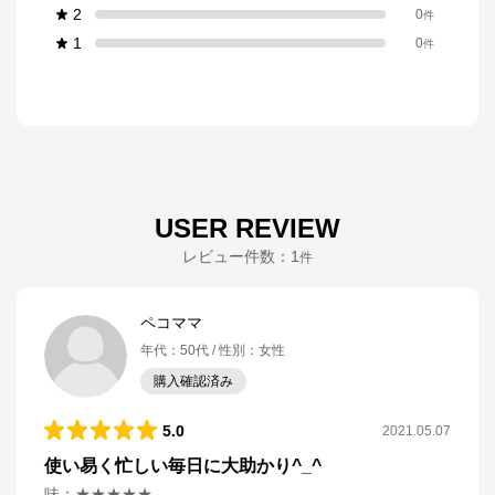
2
0
件
1
0
件
USER REVIEW
レビュー件数：
1
件
ペコママ
年代
：
50代
性別
：
女性
購入確認済み
5.0
2021.05.07
使い易く忙しい毎日に大助かり^_^
味
：
★★★★★