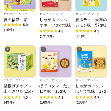
カルビーマルシェ
カルビーマルシェ
カルビーマルシェ
夏の福箱～彩～
じゃがポックル
夏ポテト 天草の
5.0
オホーツクの塩味
レモン味（57g×1
(
16
件
)
（18g×10袋入）
2個）
4.8
4.9
(
1313
件
)
(
14
件
)
4
5
6
カルビーマルシェ
カルビーマルシェ
カルビーマルシェ
釜揚げチップス
ぽてコタン たま
じゃがポックル
山わさび味(15g×
ねぎ味（15g×8
ほたて塩味（17g
8袋)
袋）
×10袋）
4.5
4.9
4.7
(
49
件
)
(
169
件
)
(
188
件
)