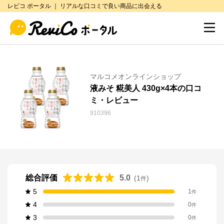
レビコ ポータル ｜ リアルな口コミで良い商品に出会える
マルコメオンラインショップ
液みそ 糀美人 430g×4本の口コ
ミ・レビュー
910396
総合評価
5.0
(
1
)
件
5
1
件
4
0
件
3
0
件