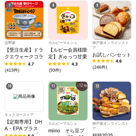
7
8
9
マルコメオンラインショップ
吉野家
カルビーマルシェ
神戸屋オンラインスト
公式ECサイト
ア
【受注生産】ドラ
【ルビー会員様限
お試しパンセット
クエウォークコラ
定】ぎゅっつ甘栗
※外部サイトが開きます
4.6
ボセット
（26g×12個）
4.7
4.3
(
246
件
)
(
413
件
)
(
93
件
)
マルコメオンラインショップ
からのコメント
マルコメオンラインショップは、「美味しさを通じて
10
11
12
小さな幸せ体験をお届けしたい」をコンセプトに、安
心・安全な食品を扱うマルコメが運営する公式オンラ
インショップです。
キョクヨーストア
【定期専用】 DH
カルビーマルシェ
神戸屋オンラインスト
A・EPA プラス
ア
miino そら豆プ
クリルオイル【1
福箱2025
5.0