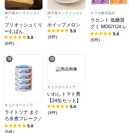
神戸屋オンラインスト
神戸屋オンラインスト
サラヤ株式会社
ア
ア
ラカント 低糖質
ブリオッシュくり
ホイップメロン
グミ MOGYUit レ
5.0
ーむぱん
ッドグレープ味＆
5.0
(
5
件
)
5.0
ゴールデンピーチ
(
5
件
)
(
6
件
)
味セット
19
20
キョクヨーストア
いわしトマト煮
【24缶セット】
キョクヨーストア
5.0
ライトツナ まぐ
(
4
件
)
ろ水煮フレーク／
70g
5.0
(
5
件
)