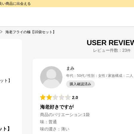
で良い商品に出会える
海老フライの極【10袋セット】
USER REVIE
レビュー件数：
23
件
まみ
年代
：
50代
性別
：
女性
家族構成
：
二人
購入確認済み
2.0
海老好きですが
商品のバリエーション:
1袋
味
：
普通
ット】
味の濃さ
：
薄い