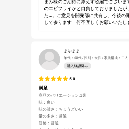
まみ様のご期待に添えず恐縮でございます
のエビフライかと自負しておりましたが
た...。ご意見を開発部に共有し、今後
して参ります！何卒宜しくお願いいたし
まゆまま
年代
：
40代
性別
：
女性
家族構成
：
二人
購入確認済み
5.0
満足
商品のバリエーション:
1袋
味
：
良い
味の濃さ
：
ちょうどいい
量の多さ
：
普通
価格
：
普通