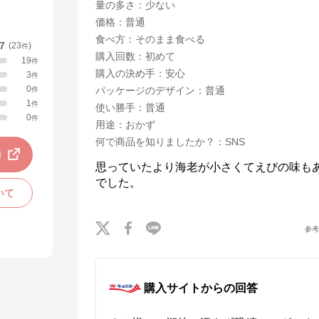
量の多さ
：
少ない
価格
：
普通
食べ方
：
そのまま食べる
.7
(
23
)
件
購入回数
：
初めて
19
件
購入の決め手
：
安心
3
件
0
パッケージのデザイン
：
普通
件
1
件
使い勝手
：
普通
0
件
用途
：
おかず
何で商品を知りましたか？
：
SNS
動
思っていたより海老が小さくてえびの味も
でした。
いて
参
購入サイトからの回答