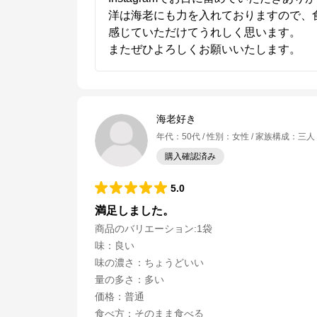
洋は海老にも力を入れておりますので、
感じていただけてうれしく思います。

またぜひよろしくお願いいたします。
海老好き
年代
：
50代
性別
：
女性
家族構成
：
三人
購入確認済み
5.0
満足しました。
商品のバリエーション:
1袋
味
：
良い
味の濃さ
：
ちょうどいい
量の多さ
：
多い
価格
：
普通
食べ方
：
そのまま食べる