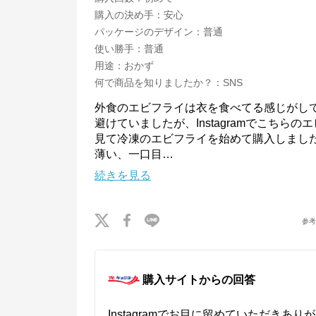
公式ECサイト
購入の決め手
：
安心
パッケージのデザイン
：
普通
※外部サイトが開きます
使い勝手
：
普通
用途
：
おかず
キョクヨーストア
からのコメント
何で商品を知りましたか？
：
SNS
キョクヨーの公式通販サイト。魚の缶詰・海鮮品・冷凍食品など豊富な品揃え
が特徴です。
外食のエビフライは衣を食べてる感じがし
避けていましたが、Instagramでこちら
見て冷凍のエビフライを始めて購入しまし
薄い、一口目
…
続きを見る
参
購入サイトからの回答
Instagramでお目に留めていただきあ