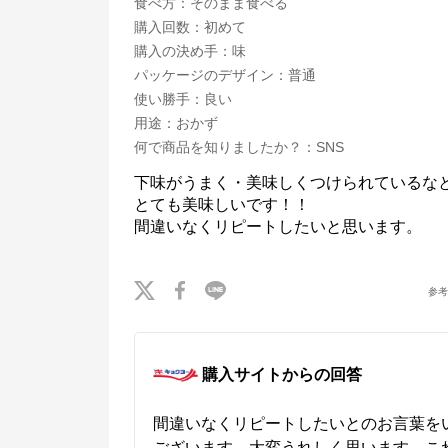
食べ方
：
そのまま食べる
購入回数
：
初めて
購入の決め手
：
味
パッケージのデザイン
：
普通
使い勝手
：
良い
用途
：
おかず
何で商品を知りましたか？
：
SNS
下味がうまく・美味しくつけられているなと
とても美味しいです！！

間違いなくリピートしたいと思います。
参
購入サイトからの回答
間違いなくリピートしたいとのお言葉を
ございます。大変うれしく思います。こ