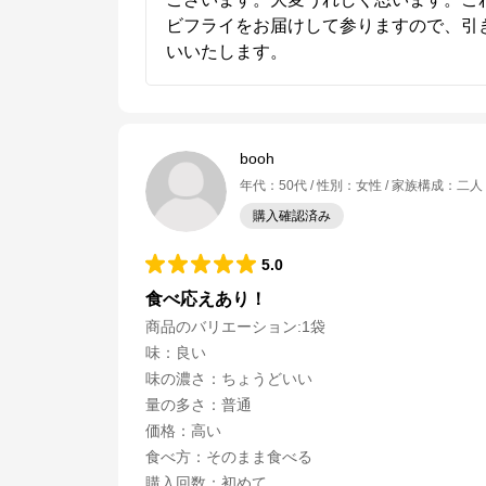
ビフライをお届けして参りますので、引
いいたします。
booh
年代
：
50代
性別
：
女性
家族構成
：
二人
購入確認済み
5.0
食べ応えあり！
商品のバリエーション:
1袋
味
：
良い
味の濃さ
：
ちょうどいい
量の多さ
：
普通
価格
：
高い
キョクヨーストア
食べ方
：
そのまま食べる
購入回数
：
初めて