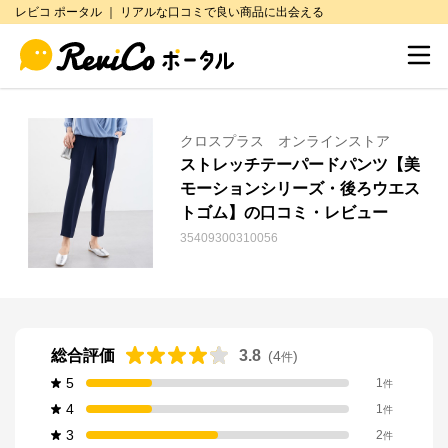
レビコ ポータル ｜ リアルな口コミで良い商品に出会える
クロスプラス オンラインストア
ストレッチテーパードパンツ【美
モーションシリーズ・後ろウエス
トゴム】の口コミ・レビュー
35409300310056
総合評価
3.8
(
4
)
件
5
1
件
4
1
件
3
2
件