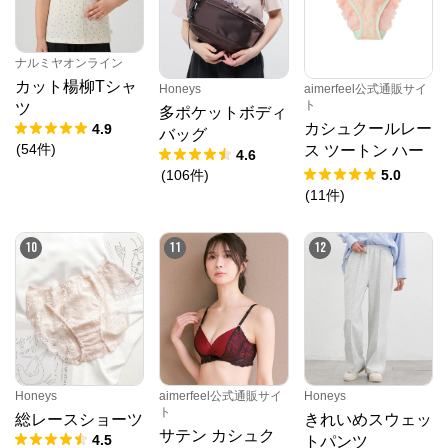
ナルミヤオンライン
カット楊柳Tシャ
Honeys
aimerfeel公式通販サイ
ト
ツ
多ポケットボディ
カシュクールレー
4.9
バッグ
(
54
件
)
ス ツートン ハー
4.6
フバックショーツ
(
106
件
)
5.0
(
11
件
)
10
11
12
Honeys
aimerfeel公式通販サイ
Honeys
ト
総レースショーツ
きれいめスウェッ
サテン カシュク
4.5
トパンツ