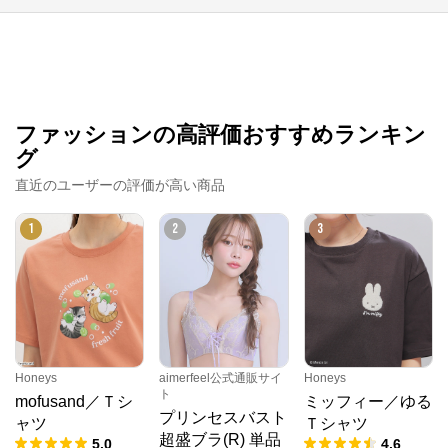
ファッションの高評価おすすめランキン
グ
直近のユーザーの評価が高い商品
1
2
3
クロスプラス オンラインストア
公式ECサイト
Honeys
aimerfeel公式通販サイ
Honeys
※外部サイトが開きます
ト
mofusand／Ｔシ
ミッフィー／ゆる
プリンセスバスト
ャツ
Ｔシャツ
クロスプラス　オンラインストア
からのコメン
超盛ブラ(R) 単品
5.0
4.6