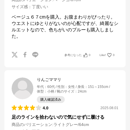
サイズ感
：
丁度いい
ベージュ６７cmを購入。お腹まわりがぴったり。
ウエストにゆとりがないのが心配ですが、綺麗なシ
ルエットなので、色ちがいのブルーも購入しまし
た。
参考になった
0
Like!
0
りんごママリ
年代
：
60代
性別
：
女性
身長
：
151～155cm
体型
：
小柄
靴のサイズ
：
24cm
購入確認済み
4.0
2025.08.01
足のラインを拾わないので気にせずに履ける
商品のバリエーション:
ライトグレー/64cm