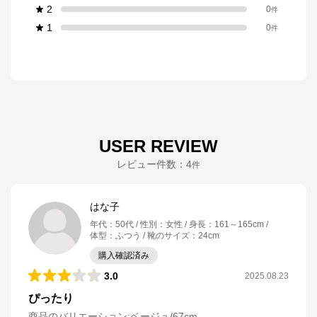
2
0
件
1
0
件
USER REVIEW
レビュー件数：
4
件
はな子
年代
：
50代
性別
：
女性
身長
：
161～165cm
体型
：
ふつう
靴のサイズ
：
24cm
購入確認済み
3.0
2025.08.23
ぴったり
商品のバリエーション:
ベージュ/67cm