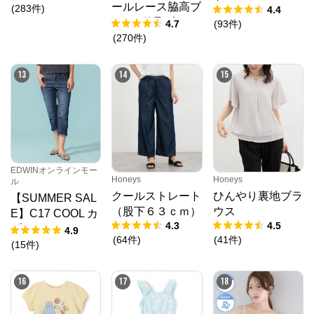
ールレース脇高ブ
(
283
件
)
4.4
ラ(R) 単品ブラジ
4.7
(
93
件
)
ャー
(
270
件
)
13
14
15
EDWINオンラインモー
Honeys
Honeys
ル
クールストレート
ひんやり裏地ブラ
【SUMMER SAL
（股下６３ｃｍ）
ウス
E】C17 COOL カ
4.3
4.5
プリ デニムパン
4.9
(
64
件
)
(
41
件
)
ツ【涼】
(
15
件
)
16
17
18