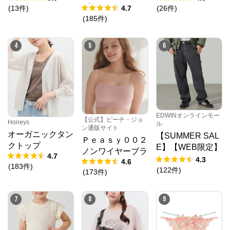
ト
ブラジャー
(
13
件
)
4.7
(
26
件
)
N.O.R.C (ノーク)、JUNKO SHIMADA (ジュンコシマ
(
185
件
)
ダ) 、ATSURO TAYAMA（アツロウ タヤマ）、

ALPHA CUBIC (アルファーキュービック)、DECOY 
(デコイ)、Petit Honfleur (プチオンフルール)、

4
5
6
DERMASHARE (ダーマシェア)など、20 代～ 40 代の
大人女子ブランドを中心に、多くの人気ブランドをラ
インナップ。

レディースファッションを中心に、ライフスタイルを
豊かにするオリジナルアイテムをご提案します。
EDWINオンラインモー
【公式】ピーチ・ジョ
Honeys
ル
ン通販サイト
オーガニックタン
【SUMMER SAL
Ｐｅａｓｙ００２
クトップ
E】【WEB限定】
ノンワイヤーブラ
4.7
STEPMARK ルー
4.3
4.6
(
183
件
)
ズペインターパン
(
122
件
)
(
173
件
)
ツ
7
8
9