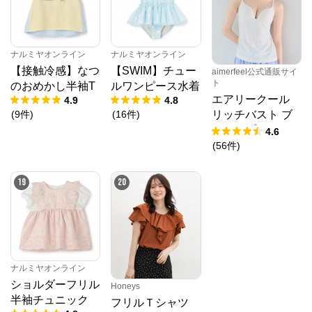
ナルミヤオンライン
ナルミヤオンライン
【接触冷感】なつ
【SWIM】チュー
aimerfeel公式通販サイ
ト
のおめかし半袖T
ルワンピース水着
エアリークール
4.9
4.8
(
9
件
)
(
16
件
)
リッチバスト ブ
ラトップ (ワイヤ
4.6
ー入り)
(
56
件
)
19
20
ナルミヤオンライン
ショルダーフリル
Honeys
半袖チュニック
フリルＴシャツ