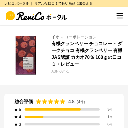
レビコ ポータル ｜ リアルな口コミで良い商品に出会える
イオス コーポレーション
有機クランベリー チョコレート ダ
ークチョコ 有機クランベリー 有機
JAS認証 カカオ70％ 100ｇの口コ
ミ・レビュー
ASN-084-1
総合評価
4.8
(
4
)
件
5
3
件
4
1
件
3
0
件