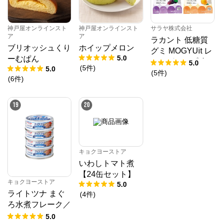
神戸屋オンラインスト
神戸屋オンラインスト
サラヤ株式会社
ア
ア
ラカント 低糖質
ブリオッシュくり
ホイップメロン
グミ MOGYUit レ
5.0
ーむぱん
ッドグレープ味＆
5.0
(
5
件
)
5.0
ゴールデンピーチ
(
5
件
)
(
6
件
)
味セット
19
20
キョクヨーストア
いわしトマト煮
【24缶セット】
キョクヨーストア
5.0
ライトツナ まぐ
(
4
件
)
ろ水煮フレーク／
70g
5.0