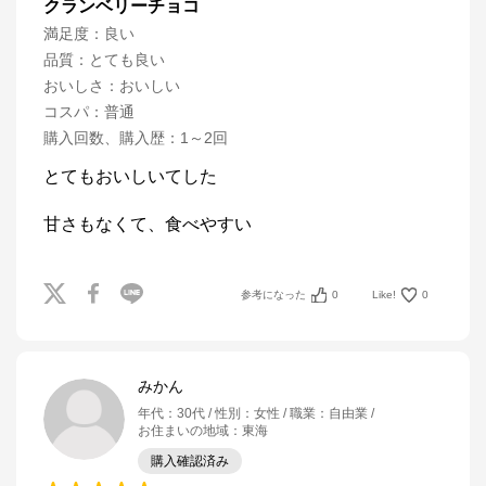
クランベリーチョコ
満足度
：
良い
品質
：
とても良い
おいしさ
：
おいしい
コスパ
：
普通
購入回数、購入歴
：
1～2回
とてもおいしいてした

甘さもなくて、食べやすい
参考になった
0
Like!
0
みかん
年代
：
30代
性別
：
女性
職業
：
自由業
お住まいの地域
：
東海
購入確認済み