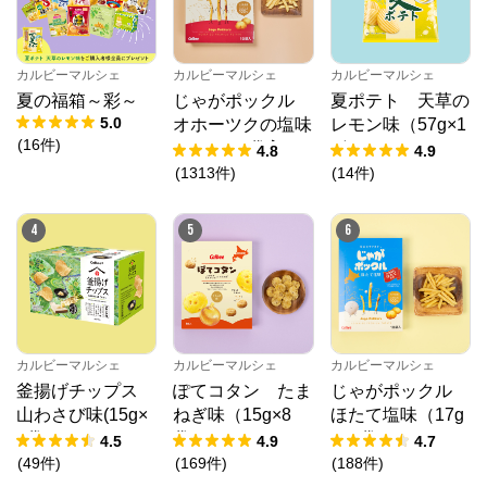
カルビーマルシェ
カルビーマルシェ
カルビーマルシェ
夏の福箱～彩～
じゃがポックル
夏ポテト 天草の
5.0
オホーツクの塩味
レモン味（57g×1
(
16
件
)
（18g×10袋入）
2個）
4.8
4.9
(
1313
件
)
(
14
件
)
4
5
6
カルビーマルシェ
カルビーマルシェ
カルビーマルシェ
釜揚げチップス
ぽてコタン たま
じゃがポックル
山わさび味(15g×
ねぎ味（15g×8
ほたて塩味（17g
8袋)
袋）
×10袋）
4.5
4.9
4.7
(
49
件
)
(
169
件
)
(
188
件
)