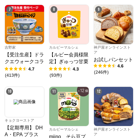
7
8
9
吉野家
カルビーマルシェ
神戸屋オンラインスト
ア
【受注生産】ドラ
【ルビー会員様限
お試しパンセット
クエウォークコラ
定】ぎゅっつ甘栗
4.6
ボセット
（26g×12個）
4.7
4.3
(
246
件
)
(
413
件
)
(
93
件
)
10
11
12
キョクヨーストア
【定期専用】 DH
カルビーマルシェ
神戸屋オンラインスト
A・EPA プラス
ア
miino そら豆プ