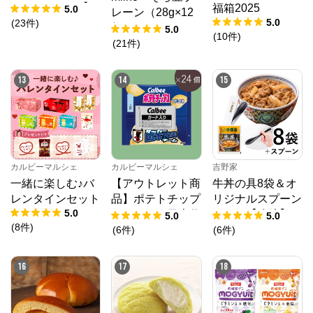
クリルオイル【1
福箱2025
5.0
レーン（28g×12
0%OFF】
5.0
(
23
件
)
個）
5.0
(
10
件
)
(
21
件
)
13
14
15
カルビーマルシェ
カルビーマルシェ
吉野家
一緒に楽しむ♪バ
【アウトレット商
牛丼の具8袋＆オ
レンタインセット
品】ポテトチップ
リジナルスプーン
5.0
スサッカー日本代
セット【冷凍】
5.0
5.0
(
8
件
)
表チーム2024（2
(
6
件
)
(
6
件
)
2g×24個）賞味期
限2025年10月31
16
17
18
日