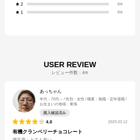
2
0
件
1
0
件
USER REVIEW
レビュー件数：
4
件
あっちゃん
年代
：
70代～
性別
：
女性
職業
：
無職・定年退職
お住まいの地域
：
東海
購入確認済み
4.0
2025.03.12
有機クランベリーチョコレート
満足度
：
とても良い