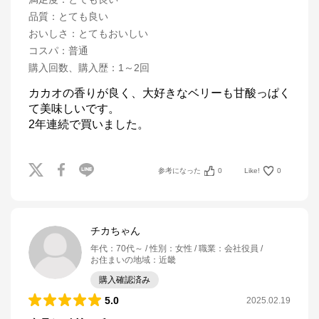
品質
：
とても良い
おいしさ
：
とてもおいしい
コスパ
：
普通
購入回数、購入歴
：
1～2回
カカオの香りが良く、大好きなベリーも甘酸っぱく
て美味しいです。

2年連続で買いました。
参考になった
0
Like!
0
チカちゃん
年代
：
70代～
性別
：
女性
職業
：
会社役員
お住まいの地域
：
近畿
購入確認済み
5.0
2025.02.19