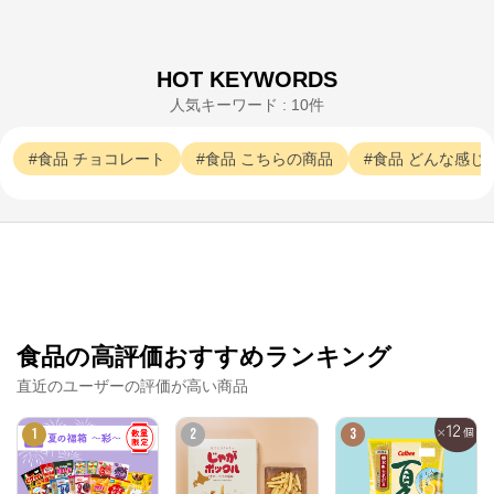
HOT KEYWORDS
人気キーワード : 10件
イオス コーポレーション
食品
チョコレート
食品
こちらの商品
食品
どんな感じ
公式ECサイト
※外部サイトが開きます
イオス コーポレーション
からのコメント
ジェイソン・ウィンターズ・ティーの日本正規販売代
理店である、株式会社イオスコーポレーションの公式
オンラインショップです。
食品の高評価おすすめランキング
直近のユーザーの評価が高い商品
1
2
3