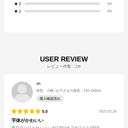
2
0
件
1
0
件
USER REVIEW
レビュー件数：
1
件
sh
体型
：
小柄
お子さまの身長
：
130-140cm
購入確認済み
5.0
2025.02.28
字体がかわいい
商品のバリエーション:
S(140)/オフホワイト(003)