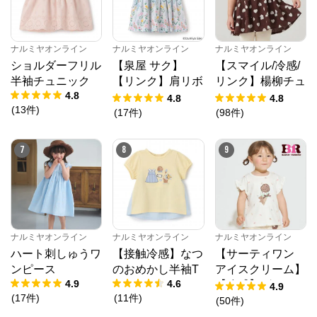
ナルミヤオンライン
ナルミヤオンライン
ナルミヤオンライン
ショルダーフリル
【泉屋 サク】
【スマイル/冷感/
半袖チュニック
【リンク】肩リボ
リンク】楊柳チュ
4.8
ンフラワーキャッ
ニック
4.8
4.8
(
13
件
)
トワンピース
(
17
件
)
(
98
件
)
7
8
9
ナルミヤオンライン
ナルミヤオンライン
ナルミヤオンライン
ハート刺しゅうワ
【接触冷感】なつ
【サーティワン
ンピース
のおめかし半袖T
アイスクリーム】
4.9
4.6
【冷感】グラフィ
4.9
ナルミヤオンライン
(
17
件
)
(
11
件
)
ック半袖Tシャツ
(
50
件
)