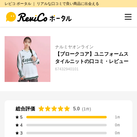
レビコ ポータル ｜ リアルな口コミで良い商品に出会える
ナルミヤオンライン
【ブロークコア】ユニフォームス
タイルニットの口コミ・レビュー
67432940101
総合評価
5.0
(
1
)
件
5
1
件
4
0
件
3
0
件