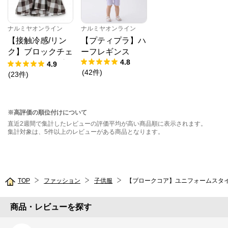
ナルミヤオンライン
ナルミヤオンライン
【接触冷感/リン
【プティプラ】ハ
ク】ブロックチェ
ーフレギンス
4.8
ックドッキングT
4.9
(
42
件
)
シャツ
(
23
件
)
※高評価の順位付けについて
直近2週間で集計したレビューの評価平均が高い商品順に表示されます。
集計対象は、5件以上のレビューがある商品となります。
TOP
ファッション
子供服
【ブロークコア】ユニフォームスタ
商品・レビューを探す