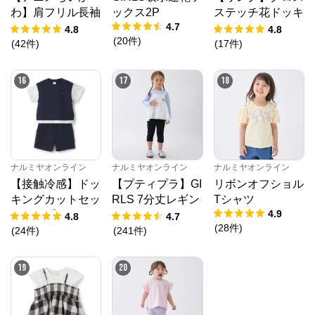
わ】肩フリル長袖
ックス2P
ステッチ花ドッキ
4.7
Tシャツ
ングTシャツ
4.8
4.8
(
20
件
)
(
42
件
)
(
17
件
)
16
17
18
ナルミヤオンライン
ナルミヤオンライン
ナルミヤオンライン
【接触冷感】ドッ
【プティプラ】GI
リボンオフショル
キングカットセッ
RLS 7分丈レギン
Tシャツ
4.9
トアップ
ス
4.8
4.7
(
28
件
)
(
24
件
)
(
241
件
)
19
20