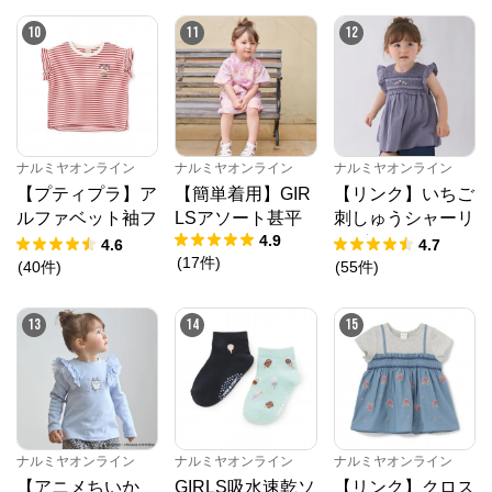
公式ECサイト
10
11
12
※外部サイトが開きます
ナルミヤオンライン
からのコメント
ナルミヤオンライン公式通販ショップ。人気子供服メ
ゾピアノ、プティマイン、ラブトキシック、アナスイ
ナルミヤオンライン
ナルミヤオンライン
ナルミヤオンライン
ミニ等、全ブランド、全商品をご覧いただけます。
【プティプラ】ア
【簡単着用】GIR
【リンク】いちご
ルファベット袖フ
LSアソート甚平
刺しゅうシャーリ
4.9
リルTシャツ
ングチュニック
4.6
4.7
(
17
件
)
(
40
件
)
(
55
件
)
13
14
15
ナルミヤオンライン
ナルミヤオンライン
ナルミヤオンライン
【アニメちいか
GIRLS吸水速乾ソ
【リンク】クロス