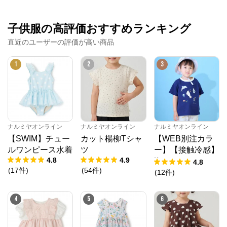
子供服の高評価おすすめランキング
直近のユーザーの評価が高い商品
1
2
3
ナルミヤオンライン
ナルミヤオンライン
ナルミヤオンライン
【SWIM】チュー
カット楊柳Tシャ
【WEB別注カラ
ルワンピース水着
ツ
ー】【接触冷感】
4.8
4.9
海のいきものアッ
4.8
(
17
件
)
(
54
件
)
プリケ半袖Tシャ
(
12
件
)
ツ
4
5
6