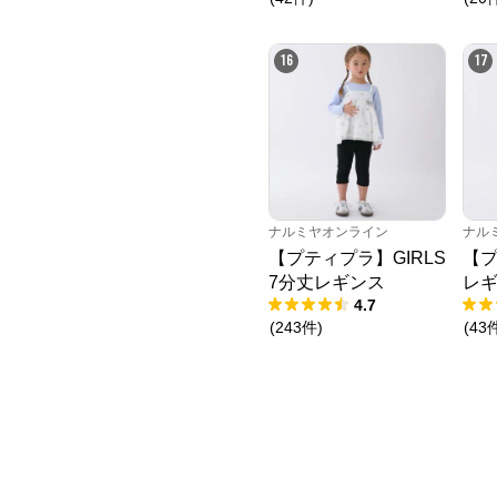
16
17
ナルミヤオンライン
ナル
【プティプラ】GIRLS
【
7分丈レギンス
レ
4.7
(
243
件
)
(
43