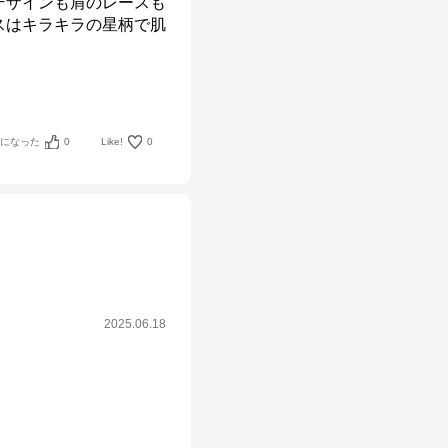
デザインも肩のレースも
スはキラキラの星柄で肌
考になった
0
Like!
0
2025.06.18