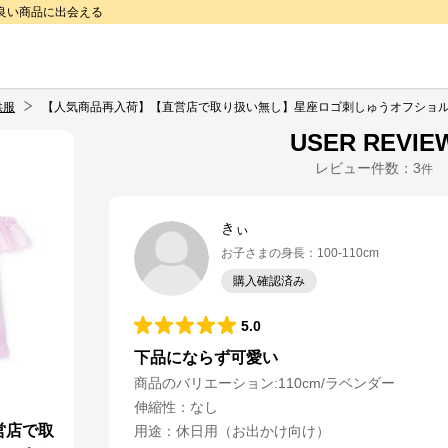
で良い商品に出会える
供服
【人気商品再入荷】【直営店で取り扱い無し】星座ロゴ刺しゅうオフショ
USER REVIE
レビュー件数：
3
件
きぃ
お子さまの身長
：
100-110cm
購入確認済み
5.0
下品にならず可愛い
商品のバリエーション:
110cm/ラベンダー
伸縮性
：
なし
営店で取
用途
：
休日用（お出かけ向け）