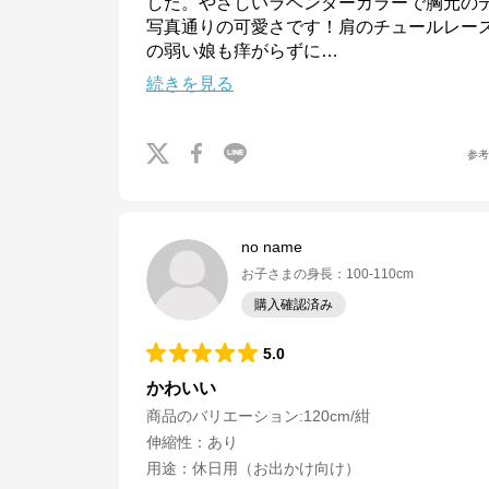
した。やさしいラベンダーカラーで胸元の
写真通りの可愛さです！肩のチュールレー
の弱い娘も痒がらずに
…
続きを見る
参
no name
お子さまの身長
：
100-110cm
購入確認済み
5.0
かわいい
商品のバリエーション:
120cm/紺
伸縮性
：
あり
用途
：
休日用（お出かけ向け）