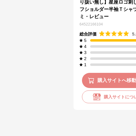
り扱い無し】星座ロゴ刺
フショルダー半袖Ｔシャ
ミ・レビュー
64522166104
総合評価
5
5
4
3
2
1
購入サイトへ移
購入サイトにつ