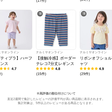
(
17
件
)
18
19
ミヤオンライン
ナルミヤオンライン
ナルミヤオンライン
プティプラ】ハーフ
【接触冷感】ボーダー
リボンオフショル
ギンス
テレコ7分丈レギンス
ャツ
4.7
4.8
4.9
件
)
(
15
件
)
(
29
件
)
※高評価の順位付けについて
直近2週間で集計したレビューの評価平均が高い商品順に表示されます。
集計対象は、5件以上のレビューがある商品となります。