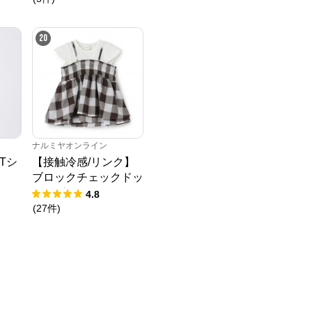
20
ナルミヤオンライン
Tシ
【接触冷感/リンク】
ブロックチェックドッ
キングTシャツ
4.8
(
27
件
)