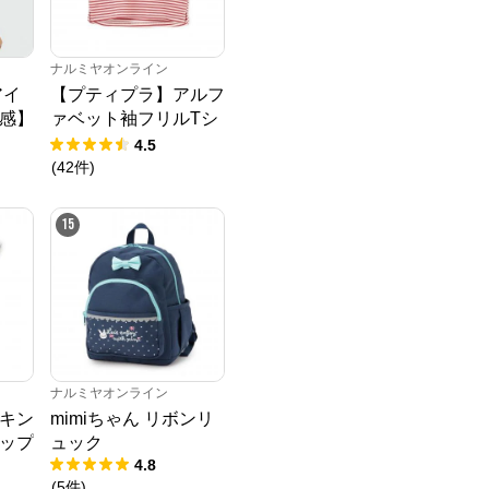
ナルミヤオンライン
アイ
【プティプラ】アルフ
感】
ァベット袖フリルTシ
Tシ
ャツ
4.5
(
42
件
)
15
ナルミヤオンライン
キン
mimiちゃん リボンリ
ップ
ュック
4.8
(
5
件
)