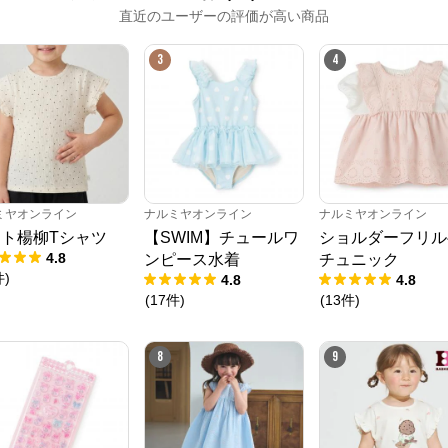
直近のユーザーの評価が高い商品
3
4
ナルミヤオンライン
ミヤオンライン
ナルミヤオンライン
ナルミヤオンライン
ト楊柳Tシャツ
【SWIM】チュールワ
ショルダーフリル
公式ECサイト
4.8
ンピース水着
チュニック
件
)
4.8
4.8
(
17
件
)
(
13
件
)
※外部サイトが開きます
ナルミヤオンライン
からのコメント
8
9
ナルミヤオンライン公式通販ショップ。人気子供服メゾピアノ、プティマイ
ン、ラブトキシック、アナスイミニ等、全ブランド、全商品をご覧いただけま
す。