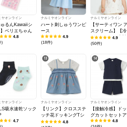
ミヤオンライン
ナルミヤオンライン
ナルミヤオンライン
ゅるんKawaiiシ
ハート刺しゅうワンピ
【サーティワン 
ル】ベリエちゃん
ース
スクリーム】【冷
4.8
4.9
グラフィック半袖
4.9
件
)
(
18
件
)
ャツ
(
50
件
)
13
14
ミヤオンライン
ナルミヤオンライン
ナルミヤオンライン
RLS吸水速乾ソック
【リンク】クロスステ
【接触冷感】ドッ
P
ッチ花ドッキングTシ
グカットセットア
4.7
4.8
ャツ
4.8
件
)
(
24
件
)