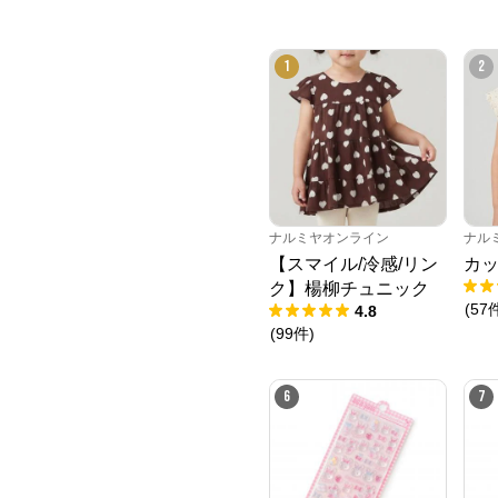
1
2
ナルミヤオンライン
ナル
【スマイル/冷感/リン
カッ
ク】楊柳チュニック
(
57
4.8
(
99
件
)
6
7