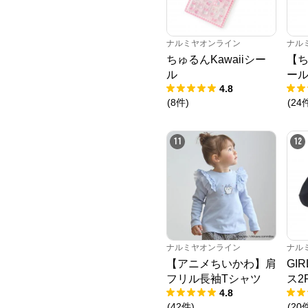
ナルミヤオンライン
ナル
ちゅるんKawaiiシー
【ち
ル
ー
4.8
(
8
件
)
(
24
11
12
ナルミヤオンライン
ナル
【アニメちいかわ】肩
GI
フリル長袖Tシャツ
ス2
4.8
(
42
件
)
(
20