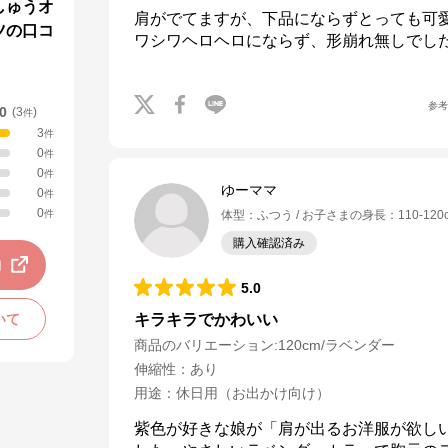
しゅうオ
肩がでてますが、下品にならずとっても可
ツの口コ
ワシワヘロヘロにならず、形崩れ無しでし
参
.0
(
3
)
件
3
件
0
件
0
件
ゆーママ
0
件
0
件
体型
：
ふつう
お子さまの身長
：
110-120
購入確認済み
動
5.0
いて
キラキラでかわいい
商品のバリエーション:
120cm/ラベンダー
伸縮性
：
あり
用途
：
休日用（お出かけ向け）
紫色が好きな娘が「肩が出るお洋服が欲し