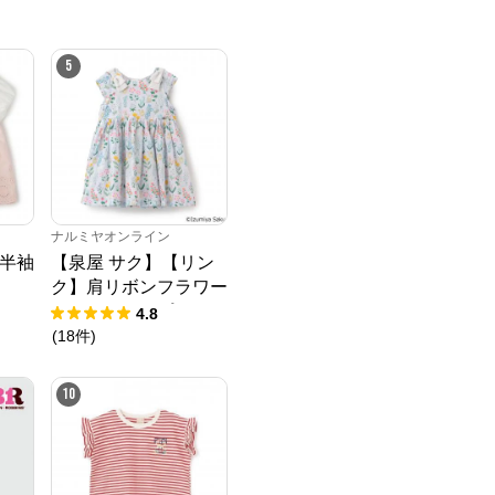
5
ナルミヤオンライン
半袖
【泉屋 サク】【リン
ク】肩リボンフラワー
キャットワンピース
4.8
(
18
件
)
10