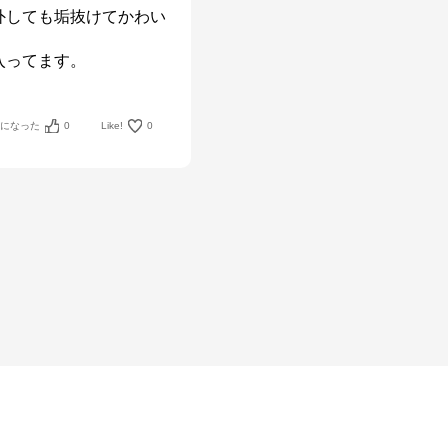
外しても垢抜けてかわい
入ってます。
考になった
0
Like!
0