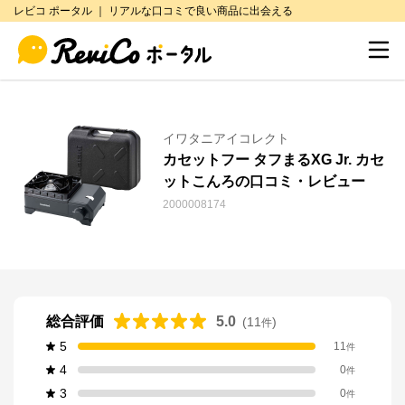
レビコ ポータル ｜ リアルな口コミで良い商品に出会える
イワタニアイコレクト
カセットフー タフまるXG Jr. カセ
ットこんろの口コミ・レビュー
2000008174
総合評価
5.0
(
11
)
件
5
11
件
4
0
件
3
0
件