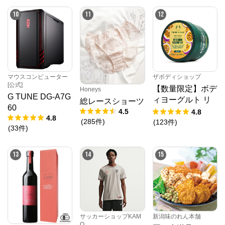
10
11
12
マウスコンピューター
ザボディショップ
[公式]
【数量限定】ボデ
Honeys
G TUNE DG-A7G
ィヨーグルト リ
総レースショーツ
60
フレッシング PF
4.5
4.8
4.8
(
285
件
)
(
123
件
)
(
33
件
)
13
14
15
サッカーショップKAM
新潟味のれん本舗
O