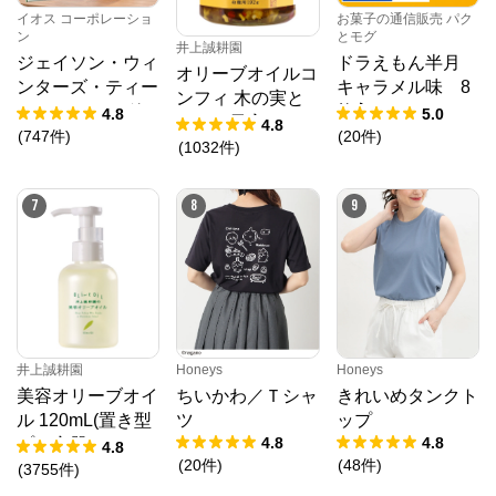
イオス コーポレーショ
お菓子の通信販売 パク
ン
とモグ
井上誠耕園
ジェイソン・ウィ
ドラえもん半月
オリーブオイルコ
ンターズ・ティー
キャラメル味 8
ンフィ 木の実と
(JWティー) １箱
枚入
4.8
5.0
ドライ果実 192g
4.8
1.2g×30袋入り
(
747
件
)
(
20
件
)
春限定
(
1032
件
)
7
8
9
井上誠耕園
Honeys
Honeys
美容オリーブオイ
ちいかわ／Ｔシャ
きれいめタンクト
ル 120mL(置き型
ツ
ップ
4.8
4.8
プラ容器)
4.8
(
20
件
)
(
48
件
)
(
3755
件
)