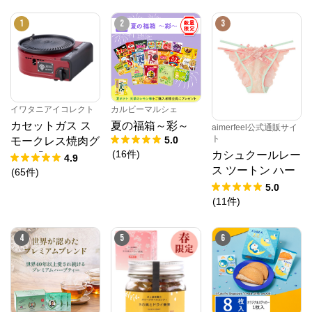
1
2
3
公式ECサイト
※外部サイトが開きます
イワタニアイコレクト
からのコメント
イワタニアイコレクト
カルビーマルシェ
岩谷産業のカセットこんろや新ブランドFOREWIND
S・健康食品・化粧品・日用品・アウトドア製品な
カセットガス ス
夏の福箱～彩～
aimerfeel公式通販サイ
ど、イワタニが提供する総合ショッピングサイトで
ト
5.0
モークレス焼肉グ
す。
(
16
件
)
カシュクールレー
リル「やきまる」
4.9
ス ツートン ハー
シャア専用ザクII
(
65
件
)
フバックショーツ
モデル
5.0
(
11
件
)
4
5
6