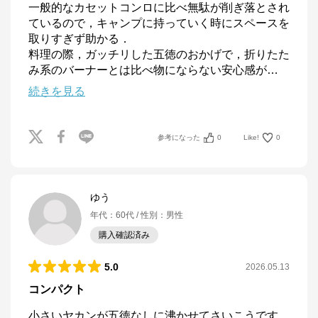
一般的なカセットコンロに比べ無駄が削ぎ落とされ
ているので，キャンプに持っていく時にスペースを
取りすぎず助かる．

料理の際，ガッチリした五徳のおかげで，折りたた
み系のバーナーとは比べ物にならない安心感が
…
続きを見る
参考になった
0
Like!
0
ゆう
年代
：
60代
性別
：
男性
購入確認済み
5.0
2026.05.13
コンパクト
小さいヤカンが五徳なしに沸かせてさいこうです。