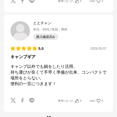
参考になった
0
Like!
2
ととチャン
年代
：
50代
性別
：
男性
購入確認済み
5.0
2026.05.07
キャンプギア
キャンプ以外でも鍋をしたり活用。

持ち運びが良くて手早く準備が出来、コンパクトで
場所をとらない。

参考になった
0
Like!
0