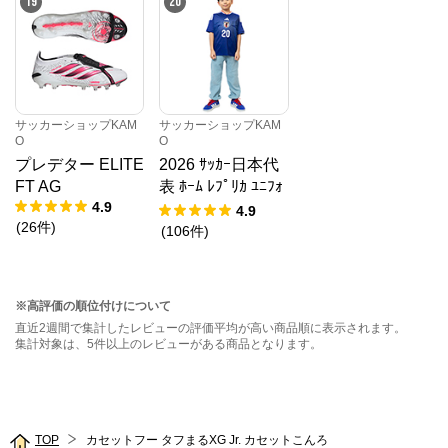
19
20
サッカーショップKAM
サッカーショップKAM
O
O
プレデター ELITE
2026 ｻｯｶｰ日本代
FT AG
表 ﾎｰﾑ ﾚﾌﾟﾘｶ ﾕﾆﾌｫ
4.9
ｰﾑ KIDS
4.9
(
26
件
)
(
106
件
)
※高評価の順位付けについて
直近2週間で集計したレビューの評価平均が高い商品順に表示されます。
集計対象は、5件以上のレビューがある商品となります。
TOP
カセットフー タフまるXG Jr. カセットこんろ