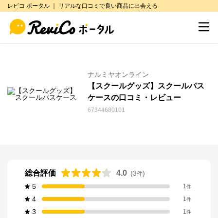
レビコ ポータル ｜ リアルな口コミで良い商品に出会える
ナルミヤオンライン
【スクールグッズ】スクールパス
ケースの口コミ・レビュー
67344680101
総合評価
4.0
(
3
)
件
5
1
件
4
1
件
3
1
件