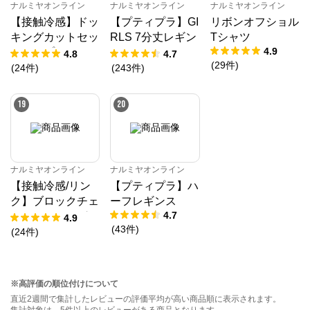
ナルミヤオンライン
ナルミヤオンライン
ナルミヤオンライン
【接触冷感】ドッ
【プティプラ】GI
リボンオフショル
キングカットセッ
RLS 7分丈レギン
Tシャツ
4.9
トアップ
ス
4.8
4.7
(
29
件
)
(
24
件
)
(
243
件
)
19
20
ナルミヤオンライン
ナルミヤオンライン
【接触冷感/リン
【プティプラ】ハ
ク】ブロックチェ
ーフレギンス
4.7
ックドッキングT
4.9
(
43
件
)
シャツ
(
24
件
)
※高評価の順位付けについて
直近2週間で集計したレビューの評価平均が高い商品順に表示されます。