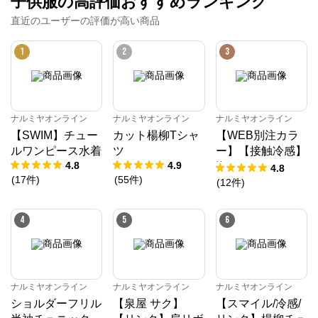
子供服の高評価おすすめランキング
直近のユーザーの評価が高い商品
1
2
3
ナルミヤオンライン
ナルミヤオンライン
ナルミヤオンライン
【SWIM】チュー
カット楊柳Tシャ
【WEB別注カラ
ルワンピース水着
ツ
ー】【接触冷感】
4.8
4.9
海のいきものアッ
4.8
(
17
件
)
(
55
件
)
プリケ半袖Tシャ
(
12
件
)
ナルミヤオンライン
ツ
4
5
6
公式ECサイト
※外部サイトが開きます
ナルミヤオンライン
ナルミヤオンライン
ナルミヤオンライン
ナルミヤオンライン
からのコメント
ショルダーフリル
【泉屋 サク】
【スマイル/冷感/
ナルミヤオンライン公式通販ショップ。人気子供服メ