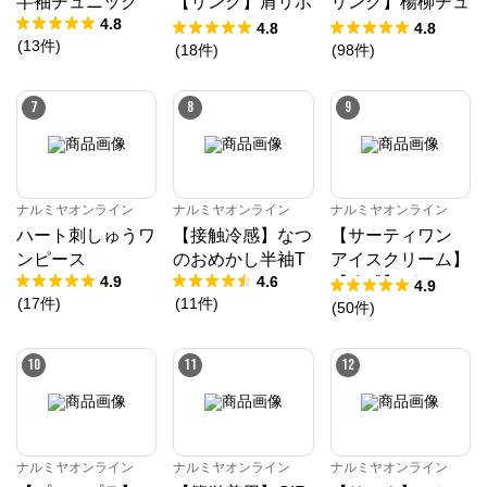
半袖チュニック
【リンク】肩リボ
リンク】楊柳チュ
ゾピアノ、プティマイン、ラブトキシック、アナスイ
4.8
ンフラワーキャッ
ニック
4.8
4.8
ミニ等、全ブランド、全商品をご覧いただけます。
(
13
件
)
トワンピース
(
18
件
)
(
98
件
)
7
8
9
ナルミヤオンライン
ナルミヤオンライン
ナルミヤオンライン
ハート刺しゅうワ
【接触冷感】なつ
【サーティワン
ンピース
のおめかし半袖T
アイスクリーム】
4.9
4.6
【冷感】グラフィ
4.9
(
17
件
)
(
11
件
)
ック半袖Tシャツ
(
50
件
)
10
11
12
ナルミヤオンライン
ナルミヤオンライン
ナルミヤオンライン