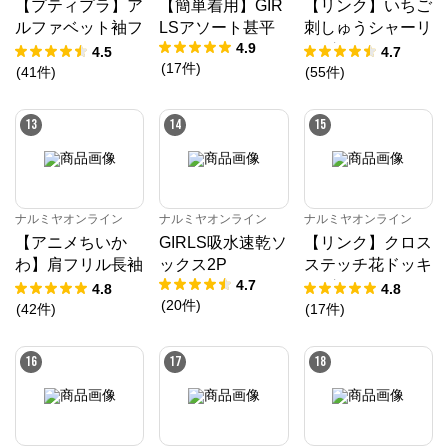
【プティプラ】ア
【簡単着用】GIR
【リンク】いちご
ルファベット袖フ
LSアソート甚平
刺しゅうシャーリ
4.9
リルTシャツ
ングチュニック
4.5
4.7
(
17
件
)
(
41
件
)
(
55
件
)
13
14
15
ナルミヤオンライン
ナルミヤオンライン
ナルミヤオンライン
【アニメちいか
GIRLS吸水速乾ソ
【リンク】クロス
わ】肩フリル長袖
ックス2P
ステッチ花ドッキ
4.7
Tシャツ
ングTシャツ
4.8
4.8
(
20
件
)
(
42
件
)
(
17
件
)
16
17
18