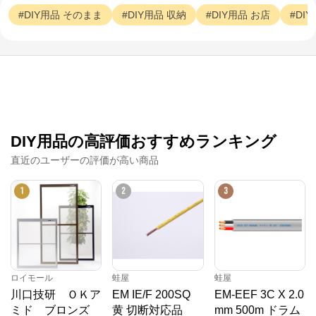
DIY用品
そのまま
DIY用品
収納
DIY用品
お店
DI
ロイモール
公式ECサイト
※外部サイトが開きます
ロイモール
からのコメント
DIY用品の高評価おすすめランキング
「ロイモール」は、大和ハウスグループ・ロイヤルホ
直近のユーザーの評価が高い商品
ームセンターが運営するオンラインストアです。
1
2
3
ロイモール
蛙屋
蛙屋
川口技研 ＯＫア
EM IE/F 200SQ
EM-EEF 3C X 2.0
ミド ブロンズ
黄 切断対応品
mm 500m ドラム