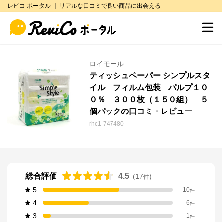
レビコ ポータル ｜ リアルな口コミで良い商品に出会える
ロイモール
ティッシュペーパー シンプルスタ
イル フィルム包装 パルプ１０
０％ ３００枚（１５０組） ５
個パックの口コミ・レビュー
rhc1-747480
総合評価
4.5
(
17
)
件
5
10
件
4
6
件
3
1
件