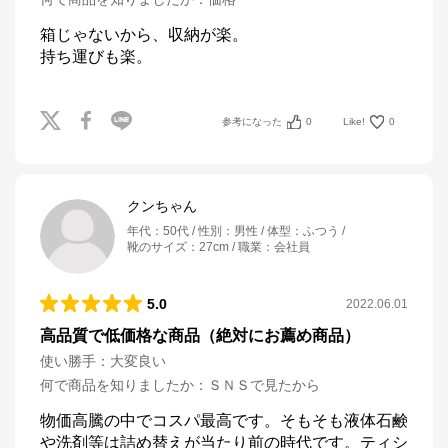
箱じゃないから、収納が楽。

持ち運びも楽。
参考になった
0
Like!
0
クンちゃん
年代
：
50代
性別
：
男性
体型
：
ふつう
靴のサイズ
：
27cm
職業
：
会社員
5.0
2022.06.01
高品質で低価格な商品（絶対にお薦め商品）
使い勝手
：
大変良い
何で商品を知りましたか
：
ＳＮＳで見たから
物価高騰の中でコスパ最高です。そもそも液体石鹸
や洗剤等は詰め替えが当たり前の時代です。ティシ