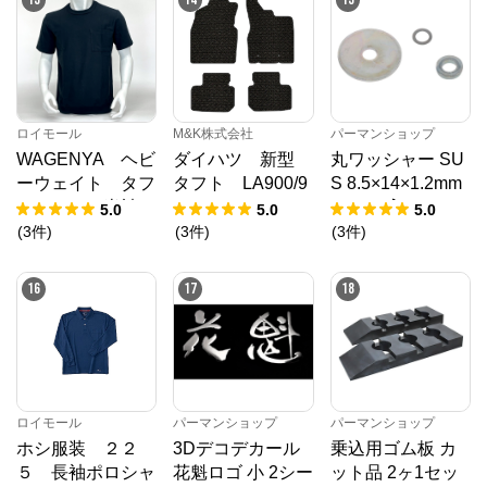
ロイモール
M&K株式会社
パーマンショップ
WAGENYA ヘビ
ダイハツ 新型
丸ワッシャー SU
ーウェイト タフ
タフト LA900/9
S 8.5×14×1.2mm
Ｔシャツ 半袖
10S フロアマッ
1500ヶ入り
5.0
5.0
5.0
ブラック Ｍ
ト R2/6～ カ
(
3
件
)
(
3
件
)
(
3
件
)
ーマット 抗菌
抗ウイルス 消
16
17
18
臭 スタンダード
タイプ
ロイモール
パーマンショップ
パーマンショップ
ホシ服装 ２２
3Dデコデカール
乗込用ゴム板 カ
５ 長袖ポロシャ
花魁ロゴ 小 2シー
ット品 2ヶ1セッ