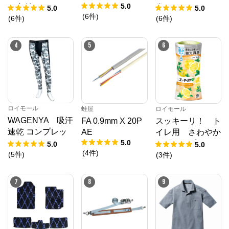
5.0
（内付） １９－
巻
5.0
5.0
(
6
件
)
６０
(
6
件
)
(
6
件
)
4
5
6
ロイモール
蛙屋
ロイモール
WAGENYA 吸汗
FA 0.9mm X 20P
スッキーリ！ ト
速乾 コンプレッ
AE
イレ用 さわやか
5.0
ション スパッ
なグレープフルー
5.0
5.0
(
4
件
)
ツ 白カモフラ
ツの香り ４００
(
5
件
)
(
3
件
)
ＬＬ
ｍＬ
7
8
9