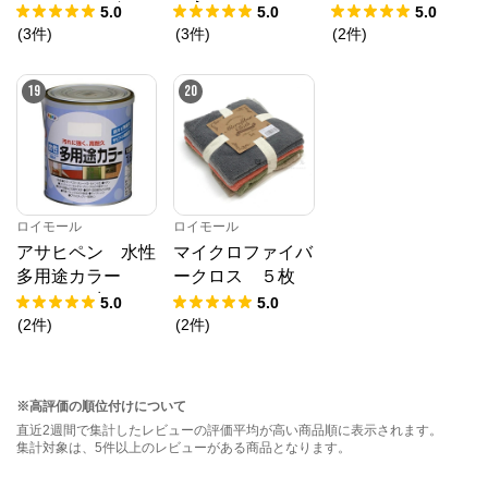
ツ ６ネイビー
ト入り
ト
5.0
5.0
5.0
Ｌ
(
3
件
)
(
3
件
)
(
2
件
)
19
20
ロイモール
ロイモール
アサヒペン 水性
マイクロファイバ
多用途カラー
ークロス ５枚
１.６Ｌ 赤さび
ベーシック
5.0
5.0
(
2
件
)
(
2
件
)
※高評価の順位付けについて
直近2週間で集計したレビューの評価平均が高い商品順に表示されます。
集計対象は、5件以上のレビューがある商品となります。