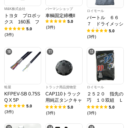
M&K株式会社
パーマンショップ
ロイモール
トヨタ プロボッ
車輌固定締機II
バートル ６６
5.0
クス 160系 フ
７ ドライメッシ
(
3
件
)
ロアマット H2
5.0
ュ半袖ポロシャ
5.0
6/9～ カーマッ
(
3
件
)
ツ バーク ３Ｌ
(
3
件
)
ト 抗菌 抗ウイ
ルス 消臭 エ
10
11
12
クセレントタイプ
蛙屋
トラック用品貨物堂
ロイモール
KFPEV-SB 0.75S
CAP110トラック
２５２０ 指先の
Q X 5P
用純正タンクキャ
巧 １０双組 Ｌ
5.0
ップ(鍵無)ガッポ
Ｌ
5.0
5.0
(
3
件
)
アルミタンク用8
(
3
件
)
(
3
件
)
0パイ 2880208
13
14
15