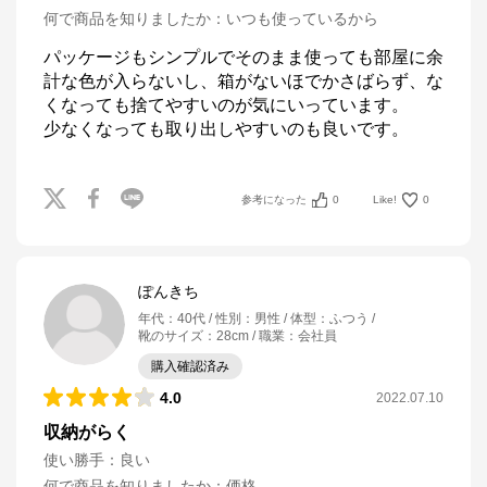
何で商品を知りましたか
：
いつも使っているから
パッケージもシンプルでそのまま使っても部屋に余
計な色が入らないし、箱がないほでかさばらず、な
くなっても捨てやすいのが気にいっています。

少なくなっても取り出しやすいのも良いです。
参考になった
0
Like!
0
ぽんきち
年代
：
40代
性別
：
男性
体型
：
ふつう
靴のサイズ
：
28cm
職業
：
会社員
購入確認済み
4.0
2022.07.10
収納がらく
使い勝手
：
良い
何で商品を知りましたか
：
価格