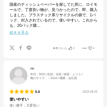
国産のティッシュペーパーを探してた所に、ロイモ
ールで、丁度良い物が、見つかったので、即、購入
しました。プラスチック系リサイクルの袋で、1パ
ック、封入されているので、使いやすい。これから
も、20パック購
…
続きを見る
参考になった
0
Like!
0
rin
年代
：
50代
性別
：
女性
体型
：
ふつう
靴のサイズ
：
～23cm
職業
：
会社員
5.0
2022.09.25
使いやすい
使い勝手
：
大変良い