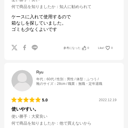
何で商品を知りましたか
：
知人に勧められて
ケースに入れて使用するので

箱なしを探していました。

ゴミも少なくよいです
参考になった
0
Like!
0
Ryu
年代
：
60代
性別
：
男性
体型
：
ふつう
靴のサイズ
：
28cm
職業
：
無職・定年退職
5.0
2022.12.19
使いやすい。
使い勝手
：
大変良い
何で商品を知りましたか
：
他で買えないから