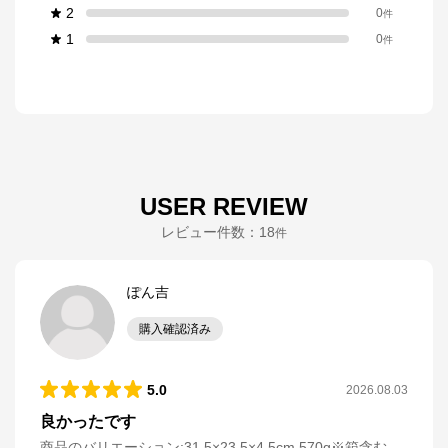
2
0
件
1
0
件
USER REVIEW
レビュー件数：
18
件
ぽん吉
購入確認済み
5.0
2026.08.03
良かったです
商品のバリエーション:
31.5×23.5×4.5cm 570g※箱含む