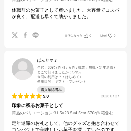
休職前のお菓子として買いました。大容量でコスパ
が良く、配送も早くて助かりました。
参考になった
0
Like!
0
ぱんだマミ
年代
：
60代
性別
：
女性
職業
：
無職・定年退職
どこで知りましたか
：
SNS
今回の利用は？
：
はじめて
使用目的
：
ギフト・プレゼント
購入確認済み
5.0
2026.07.27
印象に残るお菓子として
商品のバリエーション:
31.5×23.5×4.5cm 570g※箱含む
定年退職のお礼として、他のグッズと抱き合わせて
コンパクトで美味しいお菓子を探していたのです