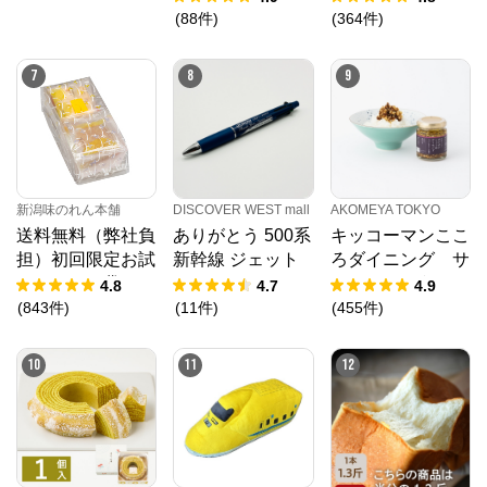
(
364
件
)
(
88
件
)
7
8
9
新潟味のれん本舗
DISCOVER WEST mall
AKOMEYA TOKYO
送料無料（弊社負
ありがとう 500系
キッコーマンここ
担）初回限定お試
新幹線 ジェット
ろダイニング サ
しセット 袋
ストリーム４＆１
クサクしょうゆア
4.8
4.7
4.9
ーモンド ペッパ
(
843
件
)
(
11
件
)
(
455
件
)
ー＆スモーク風味
10
11
12