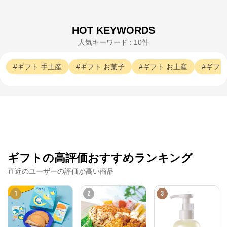
HOT KEYWORDS
人気キーワード : 10件
お菓子の通信販売 パクとモグ
ギフト
手土産
ギフト
お菓子
ギフト
お土産
ギフト
公式ECサイト
※外部サイトが開きます
お菓子の通信販売 パクとモグ
からのコメント
「パクとモグ」は〈シュガーバターの?〉、〈鎌倉五
郎本店〉、〈ねんりん家〉、〈東京ばな奈ワールド〉
ギフトの高評価おすすめランキング
をはじめとする様々なお菓?ブランドを取り扱う「株
式会社グレープストーン」の公式オンラインショップ
直近のユーザーの評価が高い商品
です。

2003年に誕?し、今や80万?以上の会員様に愛されて
います。
1
2
3