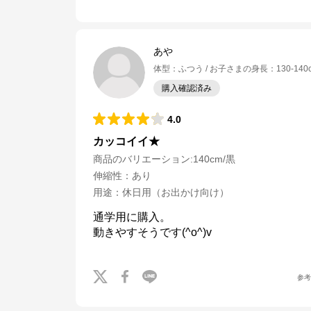
あや
体型
：
ふつう
お子さまの身長
：
130-140
購入確認済み
4.0
カッコイイ★
商品のバリエーション:
140cm/黒
伸縮性
：
あり
用途
：
休日用（お出かけ向け）
通学用に購入。

動きやすそうです(^o^)v
ナルミヤオンライン
参
公式ECサイト