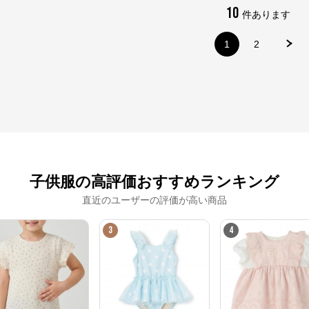
10
件あります
※外部サイトが開きます
1
2
ナルミヤオンライン
からのコメント
ナルミヤオンライン公式通販ショップ。人気子供服メゾピアノ、プティマイ
ン、ラブトキシック、アナスイミニ等、全ブランド、全商品をご覧いただけま
す。
子供服の高評価おすすめランキング
直近のユーザーの評価が高い商品
3
4