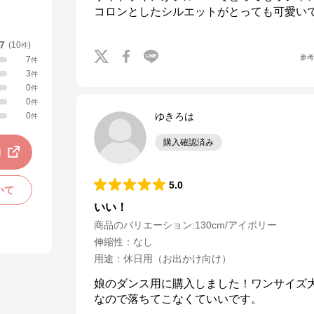
コロンとしたシルエットがとっても可愛い
.7
(
10
)
件
参
7
件
3
件
0
件
0
件
0
ゆきろは
件
購入確認済み
動
5.0
いて
いい！
商品のバリエーション:
130cm/アイボリー
伸縮性
：
なし
用途
：
休日用（お出かけ向け）
娘のダンス用に購入しました！ワンサイズ
なので落ちてこなくていいです。