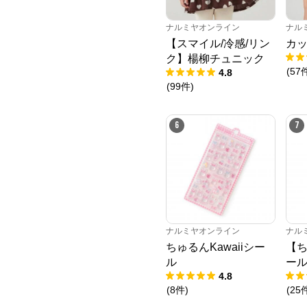
ナルミヤオンライン
ナル
【スマイル/冷感/リン
カッ
ク】楊柳チュニック
(
57
4.8
(
99
件
)
6
7
ナルミヤオンライン
ナル
ちゅるんKawaiiシー
【ち
ル
ー
4.8
(
8
件
)
(
25