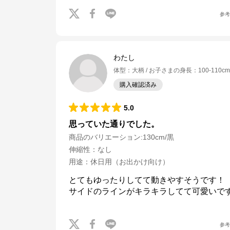
参
わたし
体型
：
大柄
お子さまの身長
：
100-110cm
購入確認済み
5.0
思っていた通りでした。
商品のバリエーション:
130cm/黒
伸縮性
：
なし
用途
：
休日用（お出かけ向け）
とてもゆったりしてて動きやすそうです！

サイドのラインがキラキラしてて可愛いです
参