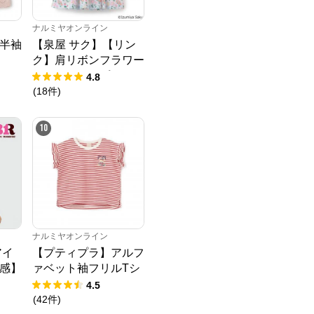
ナルミヤオンライン
半袖
【泉屋 サク】【リン
ク】肩リボンフラワー
キャットワンピース
4.8
(
18
件
)
10
ナルミヤオンライン
アイ
【プティプラ】アルフ
感】
ァベット袖フリルTシ
Tシ
ャツ
4.5
(
42
件
)