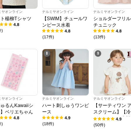
ミヤオンライン
ナルミヤオンライン
ナルミヤオンライン
ト楊柳Tシャツ
【SWIM】チュールワ
ショルダーフリル
4.8
ンピース水着
チュニック
件
)
4.8
4.8
(
17
件
)
(
13
件
)
8
9
ミヤオンライン
ナルミヤオンライン
ナルミヤオンライン
ゅるんKawaiiシ
ハート刺しゅうワンピ
【サーティワン 
ル】ベリエちゃん
ース
スクリーム】【冷
4.8
4.9
グラフィック半袖
4.9
件
)
(
18
件
)
ャツ
(
50
件
)