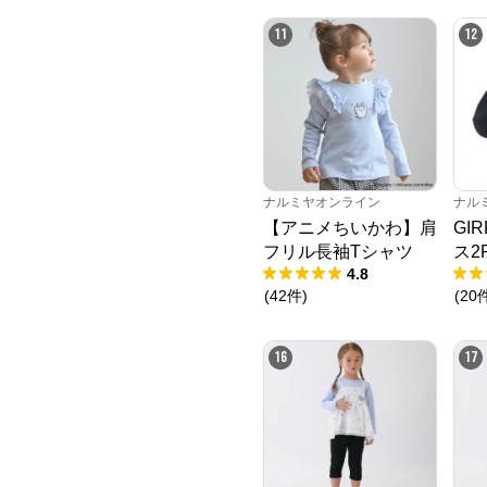
11
12
ナルミヤオンライン
ナル
【アニメちいかわ】肩
GI
フリル長袖Tシャツ
ス2
4.8
(
42
件
)
(
20
16
17