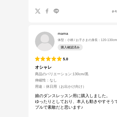
参
mama
体型
：
小柄
お子さまの身長
：
120-130cm
購入確認済み
5.0
オシャレ
商品のバリエーション:
130cm/黒
伸縮性
：
なし
用途
：
休日用（お出かけ向け）
娘のダンスレッスン用に購入しました。

ゆったりとしており、本人も動きやすそう
プルで素敵だと思います♪