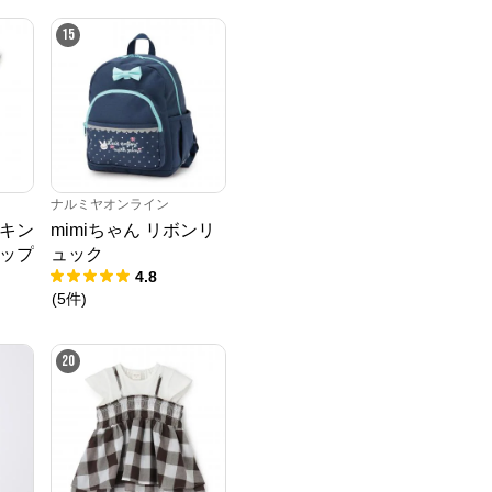
15
ナルミヤオンライン
キン
mimiちゃん リボンリ
ップ
ュック
4.8
(
5
件
)
20