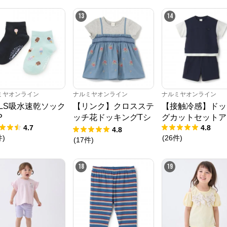
13
14
ミヤオンライン
ナルミヤオンライン
ナルミヤオンライン
RLS吸水速乾ソック
【リンク】クロスステ
【接触冷感】ドッ
P
ッチ花ドッキングTシ
グカットセットア
4.7
4.8
ャツ
4.8
件
)
(
26
件
)
(
17
件
)
18
19