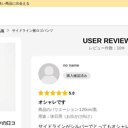
で良い商品に出会える
供服
サイドライン裾ロゴパンツ
USER REVIE
レビュー件数：
10
件
no name
購入確認済み
5.0
オシャレです
商品のバリエーション:
120cm/黒
用途
：
休日用（お出かけ向け）
ツの口コ
サイドラインがシルバーでとってもオシャレ