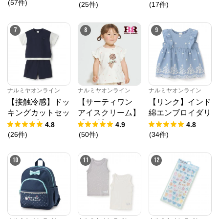
(
57
件
)
(
25
件
)
(
17
件
)
7
8
9
ナルミヤオンライン
ナルミヤオンライン
ナルミヤオンライン
【接触冷感】ドッ
【サーティワン
【リンク】インド
キングカットセッ
アイスクリーム】
綿エンブロイダリ
トアップ
【冷感】グラフィ
ーチュニック
4.8
4.9
4.8
ック半袖Tシャツ
(
26
件
)
(
50
件
)
(
34
件
)
10
11
12