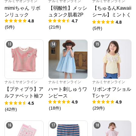
ナルミヤオンライン
ナルミヤオンライン
ナルミヤオンライン
mimiちゃん リボ
【弱酸性】メッシ
【ちゅるんKawaii
ンリュック
ュタンク肌着2P
シール】ミントく
4.8
4.7
ん
4.8
(
5
件
)
(
21
件
)
(
5
件
)
13
14
15
ナルミヤオンライン
ナルミヤオンライン
ナルミヤオンライン
【プティプラ】ア
ハート刺しゅうワ
リボンオフショル
ルファベット袖フ
ンピース
Tシャツ
4.9
4.9
リルTシャツ
4.5
(
18
件
)
(
29
件
)
(
42
件
)
16
17
18