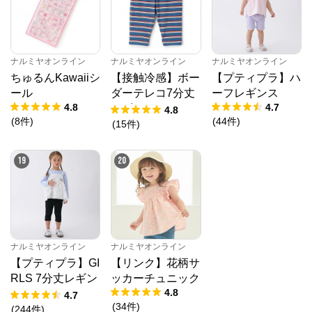
ナルミヤオンライン
ナルミヤオンライン
ナルミヤオンライン
ちゅるんKawaiiシ
【接触冷感】ボー
【プティプラ】ハ
ール
ダーテレコ7分丈
ーフレギンス
4.8
4.7
レギンス
4.8
(
8
件
)
(
44
件
)
(
15
件
)
19
20
ナルミヤオンライン
ナルミヤオンライン
【プティプラ】GI
【リンク】花柄サ
RLS 7分丈レギン
ッカーチュニック
4.8
ス
4.7
(
34
件
)
(
244
件
)