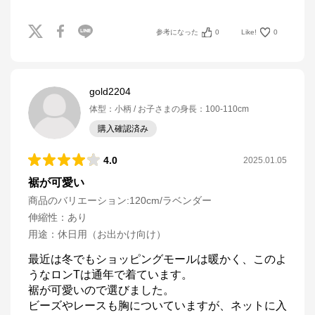
参考になった
0
Like!
0
gold2204
体型
：
小柄
お子さまの身長
：
100-110cm
購入確認済み
4.0
2025.01.05
裾が可愛い
商品のバリエーション:
120cm/ラベンダー
伸縮性
：
あり
用途
：
休日用（お出かけ向け）
最近は冬でもショッピングモールは暖かく、このよ
うなロンTは通年で着ています。

裾が可愛いので選びました。

ビーズやレースも胸についていますが、ネットに入