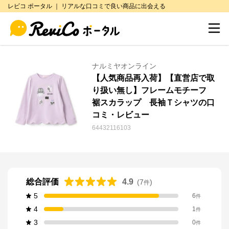
レビコ ポータル ｜ リアルな口コミで良い商品に出会える
ナルミヤオンライン
【人気商品再入荷】【直営店で取
り扱い無し】フレームモチーフ
裾スカラップ 長袖Ｔシャツの口
コミ・レビュー
64432116103
総合評価
4.9
(
7
)
件
5
6
件
4
1
件
3
0
件