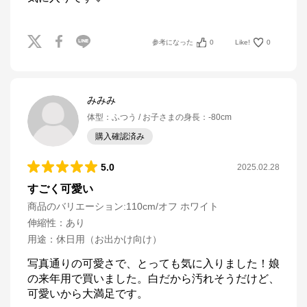
参考になった
0
Like!
0
みみみ
体型
：
ふつう
お子さまの身長
：
-80cm
購入確認済み
5.0
2025.02.28
すごく可愛い
商品のバリエーション:
110cm/オフ ホワイト
伸縮性
：
あり
用途
：
休日用（お出かけ向け）
写真通りの可愛さで、とっても気に入りました！娘
の来年用で買いました。白だから汚れそうだけど、
可愛いから大満足です。