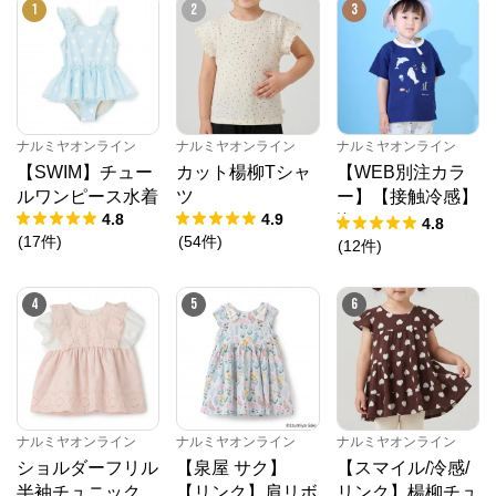
1
2
3
ナルミヤオンライン
からのコメント
ナルミヤオンライン公式通販ショップ。人気子供服メ
ゾピアノ、プティマイン、ラブトキシック、アナスイ
ミニ等、全ブランド、全商品をご覧いただけます。
ナルミヤオンライン
ナルミヤオンライン
ナルミヤオンライン
【SWIM】チュー
カット楊柳Tシャ
【WEB別注カラ
ルワンピース水着
ツ
ー】【接触冷感】
4.8
4.9
海のいきものアッ
4.8
(
17
件
)
(
54
件
)
プリケ半袖Tシャ
(
12
件
)
ツ
4
5
6
ナルミヤオンライン
ナルミヤオンライン
ナルミヤオンライン
ショルダーフリル
【泉屋 サク】
【スマイル/冷感/
半袖チュニック
【リンク】肩リボ
リンク】楊柳チュ