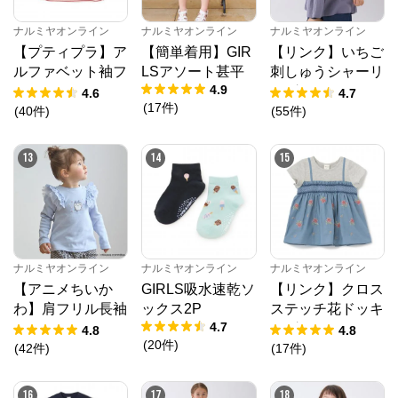
ナルミヤオンライン
ナルミヤオンライン
ナルミヤオンライン
【プティプラ】ア
【簡単着用】GIR
【リンク】いちご
ルファベット袖フ
LSアソート甚平
刺しゅうシャーリ
4.9
リルTシャツ
ングチュニック
4.6
4.7
(
17
件
)
(
40
件
)
(
55
件
)
13
14
15
ナルミヤオンライン
ナルミヤオンライン
ナルミヤオンライン
【アニメちいか
GIRLS吸水速乾ソ
【リンク】クロス
わ】肩フリル長袖
ックス2P
ステッチ花ドッキ
4.7
Tシャツ
ングTシャツ
4.8
4.8
(
20
件
)
(
42
件
)
(
17
件
)
16
17
18