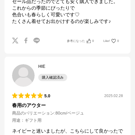
セール品だったのでとても安く購入できました。

これからの季節にぴったりで

色合いも春らしく可愛いです♡

たくさん着せてお出かけするのが楽しみです♪
参考になった
0
Like!
0
HIE
購入確認済み
5.0
2025.02.28
春用のアウター
商品のバリエーション:
80cm/ベージュ
用途
：
ギフト用
ネイビーと迷いましたが、こちらにして良かったで