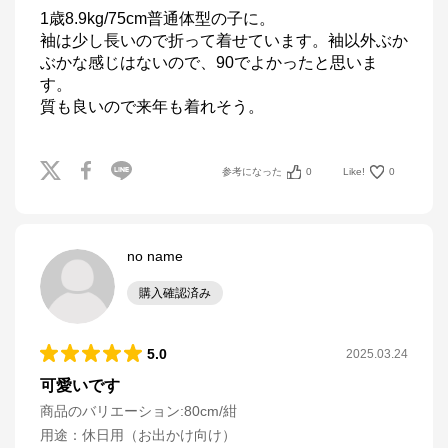
1歳8.9kg/75cm普通体型の子に。

袖は少し長いので折って着せています。袖以外ぶか
ぶかな感じはないので、90でよかったと思いま
す。

質も良いので来年も着れそう。
参考になった
0
Like!
0
no name
購入確認済み
5.0
2025.03.24
可愛いです
商品のバリエーション:
80cm/紺
用途
：
休日用（お出かけ向け）