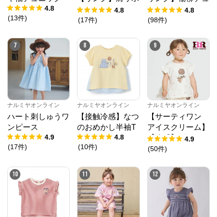
4.8
ンフラワーキャッ
ニック
4.8
4.8
(
13
件
)
トワンピース
(
17
件
)
(
98
件
)
7
8
9
ナルミヤオンライン
ナルミヤオンライン
ナルミヤオンライン
ハート刺しゅうワ
【接触冷感】なつ
【サーティワン
ンピース
のおめかし半袖T
アイスクリーム】
4.9
4.8
【冷感】グラフィ
4.9
(
17
件
)
(
10
件
)
ック半袖Tシャツ
(
50
件
)
10
11
12