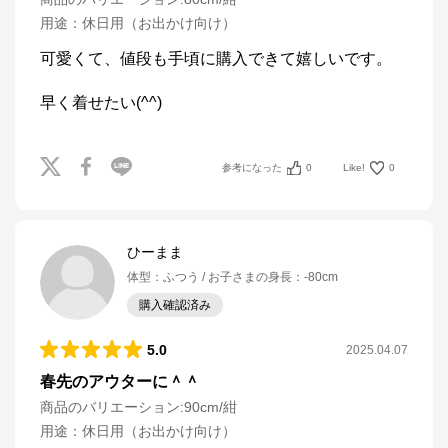
用途
：
休日用（お出かけ向け）
可愛くて、値段も手頃に購入できて嬉しいです。

早く着せたい(^^)
参考になった
0
Like!
0
ひーまま
体型
：
ふつう
お子さまの身長
：
-80cm
購入確認済み
5.0
2025.04.07
春先のアウターに＾＾
商品のバリエーション:
90cm/紺
用途
：
休日用（お出かけ向け）