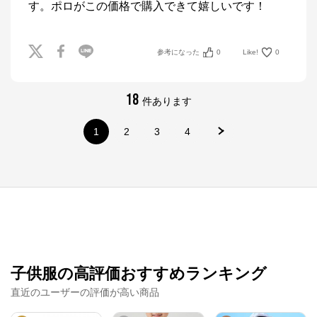
す。ポロがこの価格で購入できて嬉しいです！
参考になった
0
Like!
0
18
件あります
1
2
3
4
ナルミヤオンライン
子供服の高評価おすすめランキング
公式ECサイト
直近のユーザーの評価が高い商品
※外部サイトが開きます