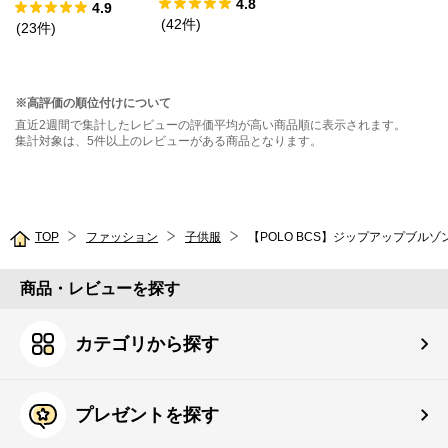
4.8
ックドッキングT
4.9
(
42
件
)
シャツ
(
23
件
)
※高評価の順位付けについて
直近2週間で集計したレビューの評価平均が高い商品順に表示されます。
集計対象は、5件以上のレビューがある商品となります。
TOP
ファッション
子供服
【POLO BCS】ジップアップブルゾ
商品・レビューを探す
カテゴリから探す
プレゼントを探す