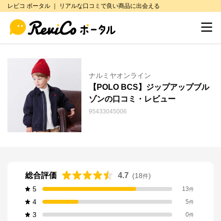
レビコ ポータル ｜ リアルな口コミで良い商品に出会える
ナルミヤオンライン
【POLO BCS】ジップアップブル
ゾンの口コミ・レビュー
95433045006
総合評価
4.7
(
18
)
件
5
13
件
4
5
件
3
0
件