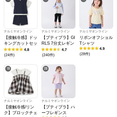
ナルミヤオンライン
ナルミヤオンライン
ナルミヤオンライン
【接触冷感】ドッ
【プティプラ】GI
リボンオフショル
キングカットセッ
RLS 7分丈レギン
Tシャツ
4.9
トアップ
ス
4.8
4.7
(
28
件
)
(
24
件
)
(
240
件
)
19
20
ナルミヤオンライン
ナルミヤオンライン
【接触冷感/リン
【プティプラ】ハ
ク】ブロックチェ
ーフレギンス