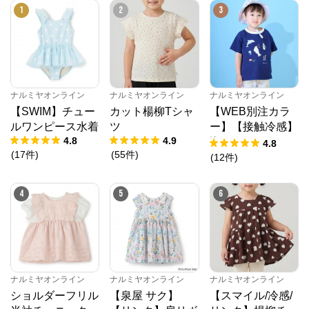
1
2
3
ナルミヤオンライン
ナルミヤオンライン
ナルミヤオンライン
【SWIM】チュー
カット楊柳Tシャ
【WEB別注カラ
ルワンピース水着
ツ
ー】【接触冷感】
4.8
4.9
海のいきものアッ
4.8
(
17
件
)
(
55
件
)
プリケ半袖Tシャ
(
12
件
)
ツ
4
5
6
ナルミヤオンライン
ナルミヤオンライン
ナルミヤオンライン
ショルダーフリル
【泉屋 サク】
【スマイル/冷感/