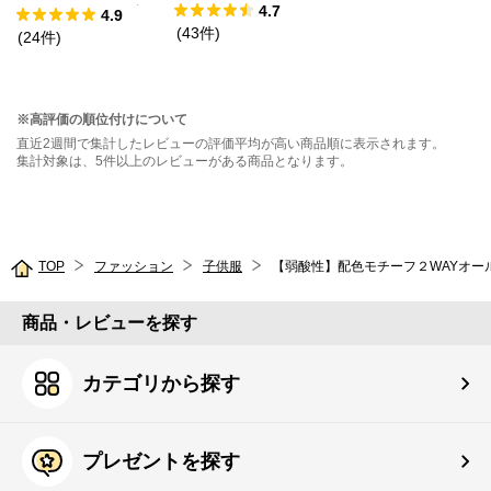
4.7
ックドッキングT
4.9
(
43
件
)
シャツ
(
24
件
)
※高評価の順位付けについて
直近2週間で集計したレビューの評価平均が高い商品順に表示されます。
集計対象は、5件以上のレビューがある商品となります。
TOP
ファッション
子供服
【弱酸性】配色モチーフ２WAYオー
商品・レビューを探す
カテゴリから探す
プレゼントを探す