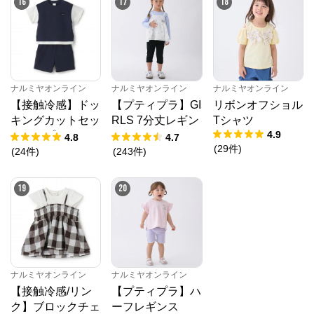
16
17
18
ナルミヤオンライン
ナルミヤオンライン
ナルミヤオンライン
【接触冷感】ドッ
【プティプラ】GI
リボンオフショル
キングカットセッ
RLS 7分丈レギン
Tシャツ
4.9
トアップ
ス
4.8
4.7
(
29
件
)
(
24
件
)
(
243
件
)
19
20
ナルミヤオンライン
ナルミヤオンライン
【接触冷感/リン
【プティプラ】ハ
ク】ブロックチェ
ーフレギンス