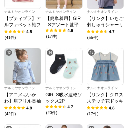
ナルミヤオンライン
ナルミヤオンライン
ナルミヤオンライン
【プティプラ】ア
【簡単着用】GIR
【リンク】いちご
ルファベット袖フ
LSアソート甚平
刺しゅうシャーリ
4.9
リルTシャツ
ングチュニック
4.5
4.7
(
17
件
)
(
41
件
)
(
55
件
)
13
14
15
ナルミヤオンライン
ナルミヤオンライン
ナルミヤオンライン
【アニメちいか
GIRLS吸水速乾ソ
【リンク】クロス
わ】肩フリル長袖
ックス2P
ステッチ花ドッキ
4.7
Tシャツ
ングTシャツ
4.8
4.8
(
20
件
)
(
42
件
)
(
17
件
)