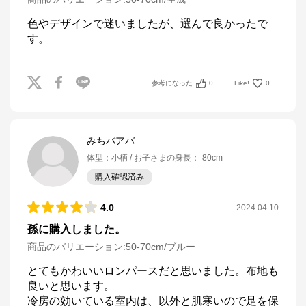
色やデザインで迷いましたが、選んで良かったで
す。
参考になった
0
Like!
0
みちバアバ
体型
：
小柄
お子さまの身長
：
-80cm
購入確認済み
4.0
2024.04.10
孫に購入しました。
商品のバリエーション:
50-70cm/ブルー
とてもかわいいロンパースだと思いました。布地も
良いと思います。

冷房の効いている室内は、以外と肌寒いので足を保