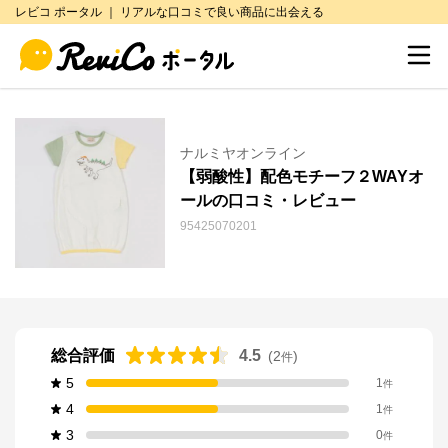
レビコ ポータル ｜ リアルな口コミで良い商品に出会える
ナルミヤオンライン
【弱酸性】配色モチーフ２WAYオ
ールの口コミ・レビュー
95425070201
総合評価
4.5
(
2
)
件
5
1
件
4
1
件
3
0
件