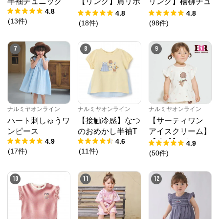
半袖チュニック
【リンク】肩リボ
リンク】楊柳チュ
4.8
ンフラワーキャッ
ニック
4.8
4.8
(
13
件
)
トワンピース
(
18
件
)
(
98
件
)
7
8
9
ナルミヤオンライン
公式ECサイト
※外部サイトが開きます
ナルミヤオンライン
ナルミヤオンライン
ナルミヤオンライン
ハート刺しゅうワ
【接触冷感】なつ
【サーティワン
ンピース
のおめかし半袖T
アイスクリーム】
ナルミヤオンライン
からのコメント
4.9
4.6
【冷感】グラフィ
4.9
ナルミヤオンライン公式通販ショップ。人気子供服メ
(
17
件
)
(
11
件
)
ック半袖Tシャツ
ゾピアノ、プティマイン、ラブトキシック、アナスイ
(
50
件
)
ミニ等、全ブランド、全商品をご覧いただけます。
10
11
12