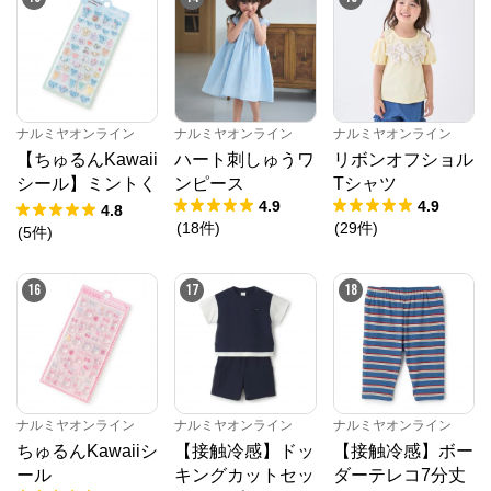
ナルミヤオンライン
ナルミヤオンライン
ナルミヤオンライン
【ちゅるんKawaii
ハート刺しゅうワ
リボンオフショル
シール】ミントく
ンピース
Tシャツ
4.9
4.9
ん
4.8
(
18
件
)
(
29
件
)
(
5
件
)
16
17
18
ナルミヤオンライン
ナルミヤオンライン
ナルミヤオンライン
ちゅるんKawaiiシ
【接触冷感】ドッ
【接触冷感】ボー
ール
キングカットセッ
ダーテレコ7分丈