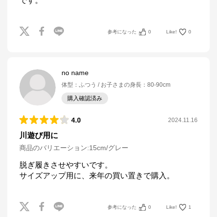
です。
参考になった
0
Like!
0
no name
体型
：
ふつう
お子さまの身長
：
80-90cm
購入確認済み
4.0
2024.11.16
川遊び用に
商品のバリエーション:
15cm/グレー
脱ぎ履きさせやすいです。

サイズアップ用に、来年の買い置きで購入。
参考になった
0
Like!
1