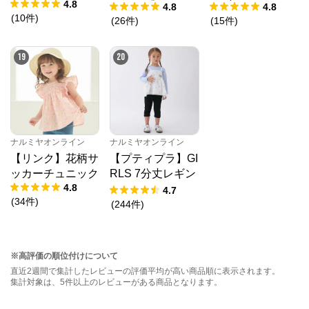
4.8
トアップ
レギンス
4.8
4.8
(
10
件
)
(
26
件
)
(
15
件
)
19
20
ナルミヤオンライン
ナルミヤオンライン
【リンク】花柄サ
【プティプラ】GI
ッカーチュニック
RLS 7分丈レギン
4.8
ス
4.7
(
34
件
)
(
244
件
)
※高評価の順位付けについて
直近2週間で集計したレビューの評価平均が高い商品順に表示されます。
集計対象は、5件以上のレビューがある商品となります。