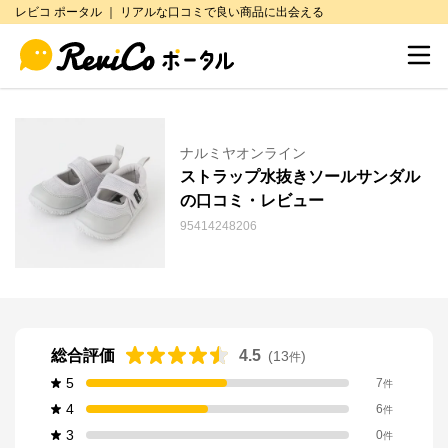
レビコ ポータル ｜ リアルな口コミで良い商品に出会える
ナルミヤオンライン
ストラップ水抜きソールサンダル
の口コミ・レビュー
95414248206
総合評価
4.5
(
13
)
件
5
7
件
4
6
件
3
0
件