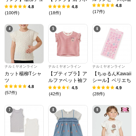
ミニ等、全ブランド、全商品をご覧いただけます。
4.8
ニック
ンフラワーキャッ
4.8
4.8
(
17
件
)
トワンピース
(
100
件
)
(
18
件
)
4
5
6
ナルミヤオンライン
ナルミヤオンライン
ナルミヤオンライン
カット楊柳Tシャ
【プティプラ】ア
【ちゅるんKawaii
ツ
ルファベット袖フ
シール】ベリエち
4.8
リルTシャツ
ゃん
4.5
4.9
(
57
件
)
(
42
件
)
(
28
件
)
7
8
9