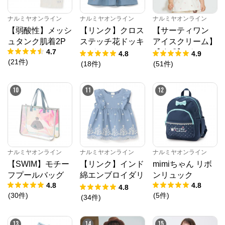
ナルミヤオンライン
ナルミヤオンライン
ナルミヤオンライン
【弱酸性】メッシ
【リンク】クロス
【サーティワン
ュタンク肌着2P
ステッチ花ドッキ
アイスクリーム】
4.7
ングTシャツ
【冷感】グラフィ
4.8
4.9
(
21
件
)
ック半袖Tシャツ
(
18
件
)
(
51
件
)
10
11
12
ナルミヤオンライン
ナルミヤオンライン
ナルミヤオンライン
【SWIM】モチー
【リンク】インド
mimiちゃん リボ
フプールバッグ
綿エンブロイダリ
ンリュック
4.8
4.8
ーチュニック
4.8
(
30
件
)
(
5
件
)
(
34
件
)
13
14
15