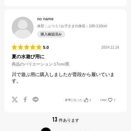
no name
体型
：
ふつう
お子さまの身長
：
100-110cm
購入確認済み
5.0
2024.11.16
夏の水遊び用に
商品のバリエーション:
17cm/黒
川で遊ぶ用に購入しましたが普段から履いていま
す。
参考になった
1
Like!
1
13
件あります