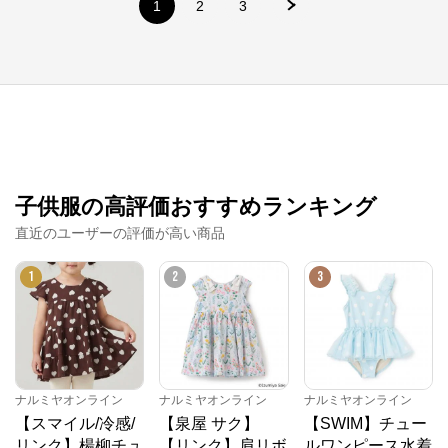
1
2
3
子供服の高評価おすすめランキング
直近のユーザーの評価が高い商品
ナルミヤオンライン
1
2
3
公式ECサイト
※外部サイトが開きます
ナルミヤオンライン
からのコメント
ナルミヤオンライン
ナルミヤオンライン
ナルミヤオンライン
【スマイル/冷感/
【泉屋 サク】
【SWIM】チュー
ナルミヤオンライン公式通販ショップ。人気子供服メ
ゾピアノ、プティマイン、ラブトキシック、アナスイ
リンク】楊柳チュ
【リンク】肩リボ
ルワンピース水着