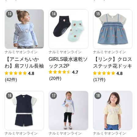
13
14
15
ナルミヤオンライン
ナルミヤオンライン
ナルミヤオンライン
【アニメちいか
GIRLS吸水速乾ソ
【リンク】クロス
わ】肩フリル長袖
ックス2P
ステッチ花ドッキ
4.7
Tシャツ
ングTシャツ
4.8
4.8
(
20
件
)
(
42
件
)
(
17
件
)
16
17
18
ナルミヤオンライン
ナルミヤオンライン
ナルミヤオンライン