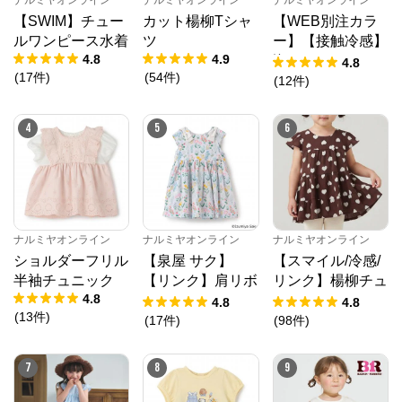
ナルミヤオンライン
ナルミヤオンライン
ナルミヤオンライン
ナルミヤオンライン公式通販ショップ。人気子供服メ
ゾピアノ、プティマイン、ラブトキシック、アナスイ
【SWIM】チュー
カット楊柳Tシャ
【WEB別注カラ
ミニ等、全ブランド、全商品をご覧いただけます。
ルワンピース水着
ツ
ー】【接触冷感】
4.8
4.9
海のいきものアッ
4.8
(
17
件
)
(
54
件
)
プリケ半袖Tシャ
(
12
件
)
ツ
4
5
6
ナルミヤオンライン
ナルミヤオンライン
ナルミヤオンライン
ショルダーフリル
【泉屋 サク】
【スマイル/冷感/
半袖チュニック
【リンク】肩リボ
リンク】楊柳チュ
4.8
ンフラワーキャッ
ニック
4.8
4.8
(
13
件
)
トワンピース
(
17
件
)
(
98
件
)
7
8
9