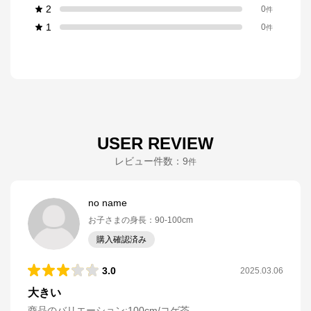
2
0
件
1
0
件
USER REVIEW
レビュー件数：
9
件
no name
お子さまの身長
：
90-100cm
購入確認済み
3.0
2025.03.06
大きい
商品のバリエーション:
100cm/コゲ茶