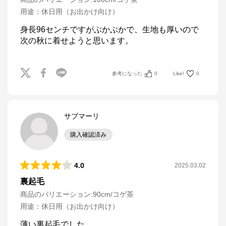
用途
：
休日用（お出かけ向け）
身長96センチですがぶかぶかで、生地も厚いので
次の秋に着せようと思います。
参考になった
0
Like!
0
サブマーリ
購入確認済み
4.0
2025.03.02
裏起毛
商品のバリエーション:
90cm/コゲ茶
用途
：
休日用（お出かけ向け）
薄い裏起毛でした。
