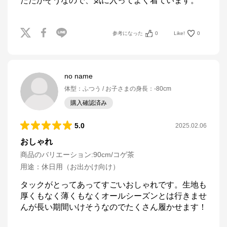
たたかそうなので、気に入ってよく着ています。
参考になった
0
Like!
0
no name
体型
：
ふつう
お子さまの身長
：
-80cm
購入確認済み
5.0
2025.02.06
おしゃれ
商品のバリエーション:
90cm/コゲ茶
用途
：
休日用（お出かけ向け）
タックがとってあってすごいおしゃれです。生地も
厚くもなく薄くもなくオールシーズンとは行きませ
んが長い期間いけそうなのでたくさん履かせます！