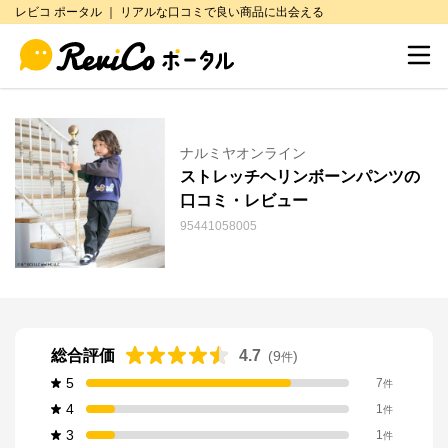
レビコ ポータル ｜ リアルな口コミで良い商品に出会える
ナルミヤオンライン
ストレッチヘリンボーンパンツの
口コミ・レビュー
95441058005
総合評価
4.7
(
9
)
件
5
7
件
4
1
件
3
1
件