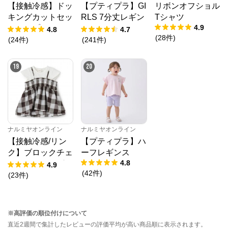
【接触冷感】ドッ
【プティプラ】GI
リボンオフショル
キングカットセッ
RLS 7分丈レギン
Tシャツ
4.9
トアップ
ス
4.8
4.7
(
28
件
)
(
24
件
)
(
241
件
)
19
20
ナルミヤオンライン
ナルミヤオンライン
【接触冷感/リン
【プティプラ】ハ
ク】ブロックチェ
ーフレギンス
4.8
ックドッキングT
4.9
(
42
件
)
シャツ
(
23
件
)
※高評価の順位付けについて
直近2週間で集計したレビューの評価平均が高い商品順に表示されます。