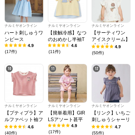
ナルミヤオンライン
ナルミヤオンライン
ナルミヤオンライン
ハート刺しゅうワ
【接触冷感】なつ
【サーティワン
ンピース
のおめかし半袖T
アイスクリーム】
4.9
4.6
【冷感】グラフィ
4.9
(
17
件
)
(
11
件
)
ック半袖Tシャツ
(
50
件
)
10
11
12
ナルミヤオンライン
ナルミヤオンライン
ナルミヤオンライン
【プティプラ】ア
【簡単着用】GIR
【リンク】いちご
ルファベット袖フ
LSアソート甚平
刺しゅうシャーリ
4.9
リルTシャツ
ングチュニック
4.6
4.7
(
17
件
)
(
40
件
)
(
55
件
)