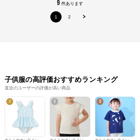
9
件あります
1
2
子供服の高評価おすすめランキング
ナルミヤオンライン
直近のユーザーの評価が高い商品
1
2
3
公式ECサイト
※外部サイトが開きます
ナルミヤオンライン
からのコメント