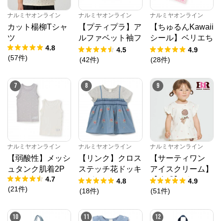
ナルミヤオンライン
ナルミヤオンライン
ナルミヤオンライン
カット楊柳Tシャ
【プティプラ】ア
【ちゅるんKawaii
ツ
ルファベット袖フ
シール】ベリエち
4.8
リルTシャツ
ゃん
4.5
4.9
(
57
件
)
(
42
件
)
(
28
件
)
ナルミヤオンライン
7
8
9
公式ECサイト
※外部サイトが開きます
ナルミヤオンライン
ナルミヤオンライン
ナルミヤオンライン
ナルミヤオンライン
からのコメント
【弱酸性】メッシ
【リンク】クロス
【サーティワン
ナルミヤオンライン公式通販ショップ。人気子供服メ
ュタンク肌着2P
ステッチ花ドッキ
アイスクリーム】
ゾピアノ、プティマイン、ラブトキシック、アナスイ
4.7
ングTシャツ
【冷感】グラフィ
ミニ等、全ブランド、全商品をご覧いただけます。
4.8
4.9
(
21
件
)
ック半袖Tシャツ
(
18
件
)
(
51
件
)
10
11
12