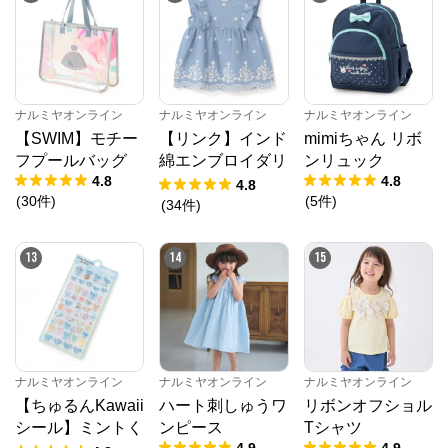
ナルミヤオンライン
ナルミヤオンライン
ナルミヤオンライン
【SWIM】モチー
【リンク】インド
mimiちゃん リボ
フプールバッグ
綿エンブロイダリ
ンリュック
4.8
4.8
ーチュニック
4.8
(
30
件
)
(
5
件
)
(
34
件
)
13
14
15
ナルミヤオンライン
ナルミヤオンライン
ナルミヤオンライン
【ちゅるんKawaii
ハート刺しゅうワ
リボンオフショル
シール】ミントく
ンピース
Tシャツ
4.9
4.9