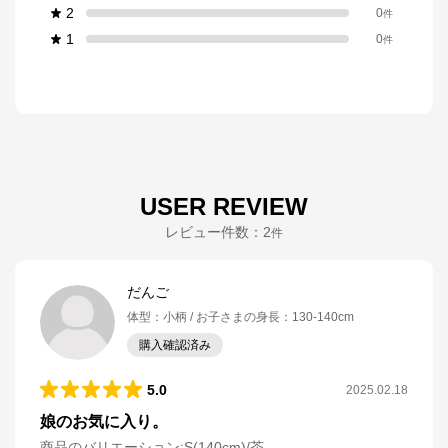
2
0
件
1
0
件
USER REVIEW
レビュー件数：
2
件
だんご
体型
：
小柄
お子さまの身長
：
130-140cm
購入確認済み
5.0
2025.02.18
娘のお気に入り。
商品のバリエーション:
S(140cm)/茶