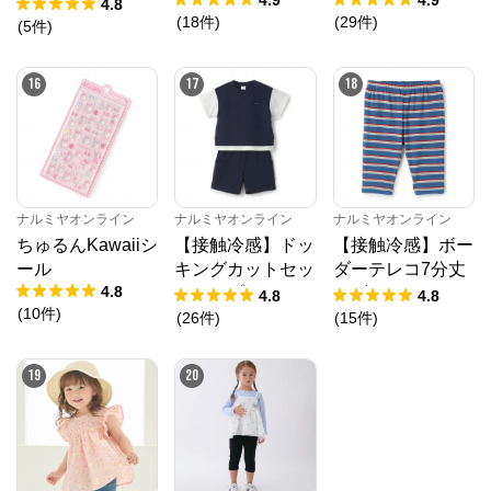
ん
4.8
(
18
件
)
(
29
件
)
(
5
件
)
16
17
18
ナルミヤオンライン
ナルミヤオンライン
ナルミヤオンライン
ちゅるんKawaiiシ
【接触冷感】ドッ
【接触冷感】ボー
ール
キングカットセッ
ダーテレコ7分丈
4.8
トアップ
レギンス
4.8
4.8
(
10
件
)
(
26
件
)
(
15
件
)
19
20