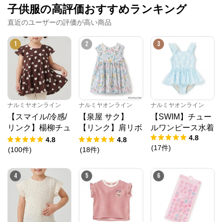
子供服の高評価おすすめランキング
直近のユーザーの評価が高い商品
1
2
3
ナルミヤオンライン
ナルミヤオンライン
ナルミヤオンライン
【スマイル/冷感/
【泉屋 サク】
【SWIM】チュー
リンク】楊柳チュ
【リンク】肩リボ
ルワンピース水着
4.8
ニック
ンフラワーキャッ
4.8
4.8
(
17
件
)
トワンピース
(
100
件
)
(
18
件
)
4
5
6