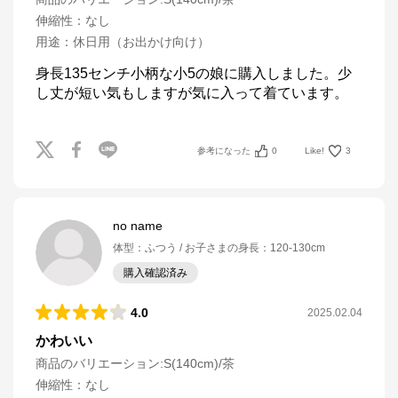
伸縮性
：
なし
用途
：
休日用（お出かけ向け）
身長135センチ小柄な小5の娘に購入しました。少
し丈が短い気もしますが気に入って着ています。
参考になった
0
Like!
3
no name
体型
：
ふつう
お子さまの身長
：
120-130cm
購入確認済み
4.0
2025.02.04
かわいい
商品のバリエーション:
S(140cm)/茶
伸縮性
：
なし