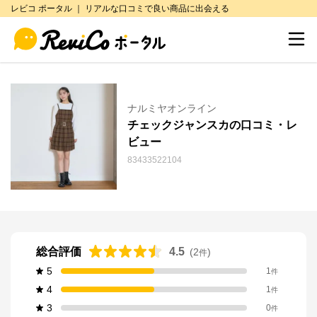
レビコ ポータル ｜ リアルな口コミで良い商品に出会える
ナルミヤオンライン
チェックジャンスカの口コミ・レ
ビュー
83433522104
総合評価
4.5
(
2
)
件
5
1
件
4
1
件
3
0
件