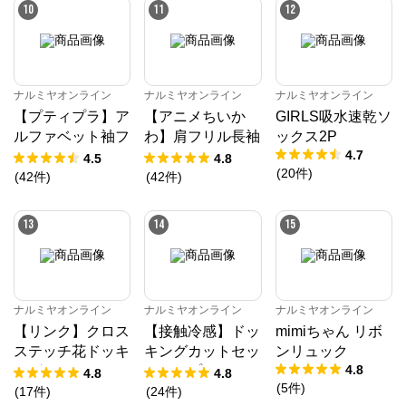
10
11
12
ナルミヤオンライン
ナルミヤオンライン
ナルミヤオンライン
【プティプラ】ア
【アニメちいか
GIRLS吸水速乾ソ
ルファベット袖フ
わ】肩フリル長袖
ックス2P
4.7
リルTシャツ
Tシャツ
4.5
4.8
(
20
件
)
(
42
件
)
(
42
件
)
13
14
15
ナルミヤオンライン
ナルミヤオンライン
ナルミヤオンライン
【リンク】クロス
【接触冷感】ドッ
mimiちゃん リボ
ステッチ花ドッキ
キングカットセッ
ンリュック
4.8
ングTシャツ
トアップ
4.8
4.8
(
5
件
)
(
17
件
)
(
24
件
)