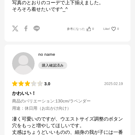
写真のとおりのコーデで上下揃えました。

そろそろ着せたいです^_^
参考になった
0
Like!
0
no name
購入確認済み
3.0
2025.02.19
かわいい！
商品のバリエーション:
130cm/ラベンダー
用途
：
休日用（お出かけ向け）
凄く可愛いのですが、ウエストサイズ調整のボタン
穴をもっと増やしてほしいです。

丈感はちょうどいいものの、細身の我が子には一番