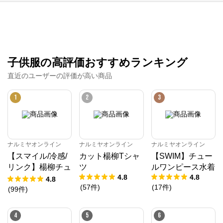
ナルミヤオンライン
からのコメント
ナルミヤオンライン公式通販ショップ。人気子供服メ
ゾピアノ、プティマイン、ラブトキシック、アナスイ
ミニ等、全ブランド、全商品をご覧いただけます。
子供服の高評価おすすめランキング
直近のユーザーの評価が高い商品
1
2
3
ナルミヤオンライン
ナルミヤオンライン
ナルミヤオンライン
【スマイル/冷感/
カット楊柳Tシャ
【SWIM】チュー
リンク】楊柳チュ
ツ
ルワンピース水着
4.8
4.8
ニック
4.8
(
57
件
)
(
17
件
)
(
99
件
)
4
5
6