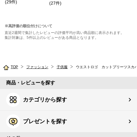
(
29
件
)
シャツ
(
27
件
)
※高評価の順位付けについて
直近2週間で集計したレビューの評価平均が高い商品順に表示されます。
集計対象は、5件以上のレビューがある商品となります。
TOP
ファッション
子供服
ウエストロゴ カットプリーツスカ
商品・レビューを探す
カテゴリから探す
プレゼントを探す