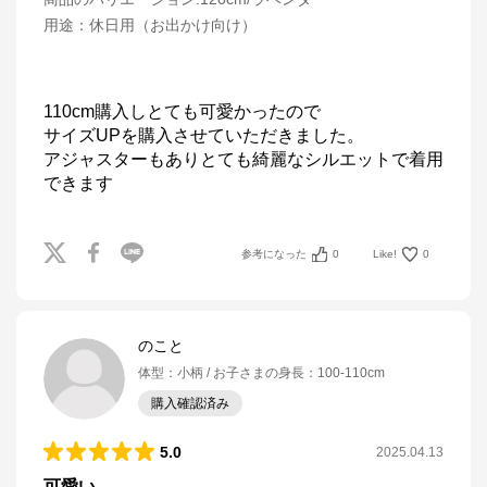
用途
：
休日用（お出かけ向け）
110cm購入しとても可愛かったので

サイズUPを購入させていただきました。

アジャスターもありとても綺麗なシルエットで着用
できます
参考になった
0
Like!
0
のこと
体型
：
小柄
お子さまの身長
：
100-110cm
購入確認済み
5.0
2025.04.13
可愛い