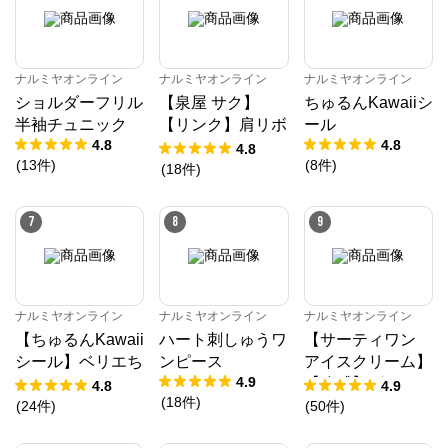
ナルミヤオンライン
ナルミヤオンライン
ナルミヤオンライン
ショルダーフリル
【泉屋 サク】
ちゅるんKawaiiシ
半袖チュニック
【リンク】肩リボ
ール
4.8
4.8
ンフラワーキャッ
4.8
(
13
件
)
(
8
件
)
トワンピース
(
18
件
)
7
8
9
ナルミヤオンライン
ナルミヤオンライン
ナルミヤオンライン
【ちゅるんKawaii
ハート刺しゅうワ
【サーティワン
シール】ベリエち
ンピース
アイスクリーム】
4.9
ゃん
【冷感】グラフィ
4.8
4.9
(
18
件
)
ック半袖Tシャツ
(
24
件
)
(
50
件
)