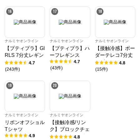
16
17
18
ナルミヤオンライン
ナルミヤオンライン
ナルミヤオンライン
【プティプラ】GI
【プティプラ】ハ
【接触冷感】ボー
RLS 7分丈レギン
ーフレギンス
ダーテレコ7分丈
4.7
ス
レギンス
4.7
4.8
(
43
件
)
(
243
件
)
(
15
件
)
19
20
ナルミヤオンライン
ナルミヤオンライン
リボンオフショル
【接触冷感/リン
Tシャツ
ク】ブロックチェ
4.9
ックドッキングT
4.8