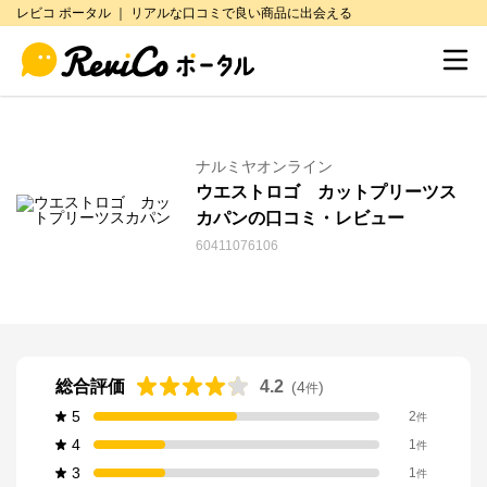
レビコ ポータル ｜ リアルな口コミで良い商品に出会える
ナルミヤオンライン
ウエストロゴ カットプリーツス
カパンの口コミ・レビュー
60411076106
総合評価
4.2
(
4
)
件
5
2
件
4
1
件
3
1
件