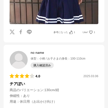
参考になった
1
Like!
1
no name
体型
：
小柄
お子さまの身長
：
100-110cm
購入確認済み
4.0
2025.03.06
チアぽい
商品のバリエーション:
130cm/紺
伸縮性
：
あり
用途
：
休日用（お出かけ向け）