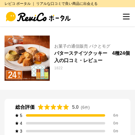
レビコ ポータル ｜ リアルな口コミで良い商品に出会える
お菓子の通信販売 パクとモグ
バターステイツクッキー 4種24個
入の口コミ・レビュー
1822
総合評価
5.0
(
6
)
件
5
6
件
4
0
件
3
0
件