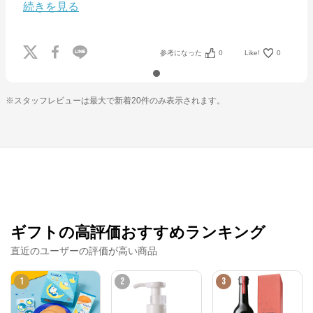
続きを見る
お菓子の通信販売 パクとモグ
からのコメント
「パクとモグ」は〈シュガーバターの?〉、〈鎌倉五
参考になった
0
Like!
0
郎本店〉、〈ねんりん家〉、〈東京ばな奈ワールド〉
をはじめとする様々なお菓?ブランドを取り扱う「株
式会社グレープストーン」の公式オンラインショップ
です。

※スタッフレビューは最大で新着20件のみ表示されます。
2003年に誕?し、今や80万?以上の会員様に愛されて
います。
ギフトの高評価おすすめランキング
直近のユーザーの評価が高い商品
1
2
3