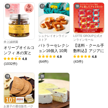
16
17
18
シュクレイオンライン
LOTTE GROUP公式オ
ストア
ンラインモール
井上誠耕園
バトラーセレクシ
【送料・クール手
オリーブオイルコ
ョン16個入 10周
数料込】アジアに
ンフィ 木の実と
年記念パッケージ
恋してアイスセッ
4.9
4.8
ドライ果実 192g
4.8
ト（クリアファイ
(
64
件
)
(
43
件
)
春限定
(
1032
件
)
ル1種・ステッカ
ーシール付き）
19
20
お菓子の通信販売 パク