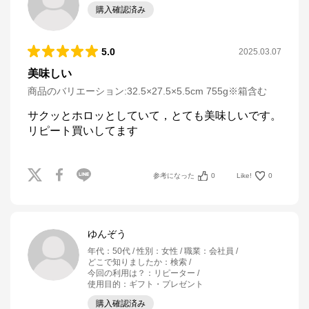
購入確認済み
5.0
2025.03.07
美味しい
商品のバリエーション:
32.5×27.5×5.5cm 755g※箱含む
サクッとホロッとしていて，とても美味しいです。

リピート買いしてます
参考になった
0
Like!
0
ゆんぞう
年代
：
50代
性別
：
女性
職業
：
会社員
どこで知りましたか
：
検索
今回の利用は？
：
リピーター
使用目的
：
ギフト・プレゼント
購入確認済み