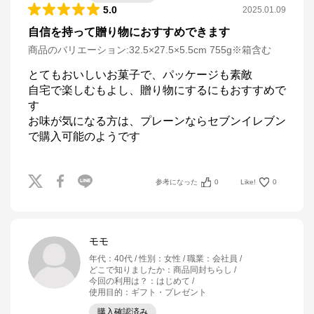
5.0
2025.01.09
自信を持って贈り物におすすめできます
商品のバリエーション:
32.5×27.5×5.5cm 755g※箱含む
とてもおいしいお菓子で、パッケージも素敵

自宅で楽しむもよし、贈り物にするにもおすすめで
す

お味が気になる方は、プレーンならセブンイレブン
で購入可能のようです
参考になった
0
Like!
0
モモ
年代
：
40代
性別
：
女性
職業
：
会社員
どこで知りましたか
：
商品同封ちらし
今回の利用は？
：
はじめて
使用目的
：
ギフト・プレゼント
購入確認済み