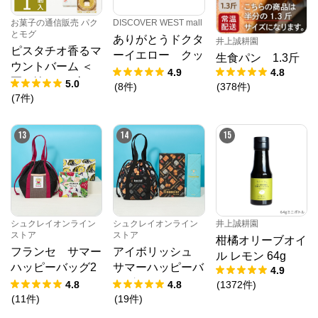
DISCOVER WEST mall
お菓子の通信販売 パク
とモグ
ありがとうドクタ
井上誠耕園
ピスタチオ香るマ
ーイエロー クッ
生食パン 1.3斤
ウントバーム ＜
ション
4.9
4.8
夏の輪＞ 1山
5.0
(
8
件
)
(
378
件
)
(
7
件
)
13
14
15
シュクレイオンライン
シュクレイオンライン
井上誠耕園
ストア
ストア
柑橘オリーブオイ
フランセ サマー
アイボリッシュ
ル レモン 64g
ハッピーバッグ2
サマーハッピーバ
4.9
026
ッグ2026
4.8
4.8
(
1372
件
)
(
11
件
)
(
19
件
)