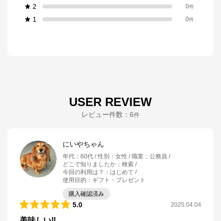
2
0
件
1
0
件
USER REVIEW
レビュー件数：
6
件
にいやちゃん
年代
：
60代
性別
：
女性
職業
：
公務員
どこで知りましたか
：
検索
今回の利用は？
：
はじめて
使用目的
：
ギフト・プレゼント
購入確認済み
5.0
2025.04.04
美味しい‼️