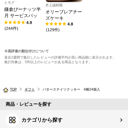
とモグ
井上誠耕園
鎌倉ぴーナッツ半
オリーブレアチー
月 サービスパッ
ズケーキ
ク 10枚入
4.9
4.8
(
244
件
)
(
129
件
)
※高評価の順位付けについて
直近2週間で集計したレビューの評価平均が高い商品順に表示されます。
集計対象は、5件以上のレビューがある商品となります。
TOP
ギフト
バターステイツクッキー 4種24個入
商品・レビューを探す
カテゴリから探す