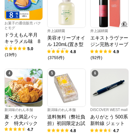
お菓子の通信販売 パク
とモグ
井上誠耕園
井上誠耕園
ドラえもん半月
美容オリーブオイ
エキストラヴァー
キャラメル味 8
ル 120mL(置き型
ジン完熟オリーブ
枚入
5.0
プラ容器)
オイル 450g
4.8
4.9
(
19
件
)
(
3755
件
)
(
92
件
)
4
5
6
新潟味のれん本舗
新潟味のれん本舗
DISCOVER WEST mall
夏・大満足パッ
送料無料（弊社負
ありがとう 500系
ク 特大パック
担）初回限定お試
新幹線 ジェット
4.7
しセット 袋
ストリーム４＆１
4.8
4.7