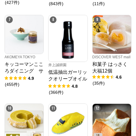
(
427
件
)
(
843
件
)
(
11
件
)
7
8
9
AKOMEYA TOKYO
DISCOVER WEST mall
キッコーマンここ
和菓子 はっさく
井上誠耕園
ろダイニング サ
大福12個
低温抽出ガーリッ
4.6
クサクしょうゆア
4.9
クオリーブオイル
(
35
件
)
ーモンド ペッパ
(
455
件
)
64g
4.8
ー＆スモーク風味
(
366
件
)
10
11
12