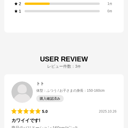
2
1
件
1
0
件
USER REVIEW
レビュー件数：
3
件
トト
体型
：
ふつう
お子さまの身長
：
150-160cm
購入確認済み
5.0
2025.10.26
カワイイです!
商品のバリエーション:
160cm/ピンク