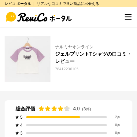
レビコ ポータル ｜ リアルな口コミで良い商品に出会える
ナルミヤオンライン
ジェルプリントTシャツの口コミ・
レビュー
78412236105
総合評価
4.0
(
3
)
件
5
2
件
4
0
件
3
0
件