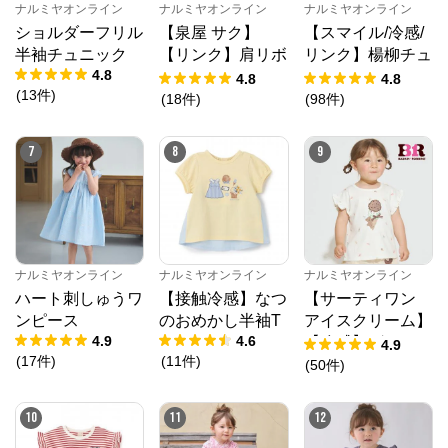
ナルミヤオンライン
ナルミヤオンライン
ナルミヤオンライン
※外部サイトが開きます
ショルダーフリル
【泉屋 サク】
【スマイル/冷感/
半袖チュニック
【リンク】肩リボ
リンク】楊柳チュ
ナルミヤオンライン
からのコメント
4.8
ンフラワーキャッ
ニック
4.8
4.8
(
13
件
)
トワンピース
ナルミヤオンライン公式通販ショップ。人気子供服メ
(
18
件
)
(
98
件
)
ゾピアノ、プティマイン、ラブトキシック、アナスイ
ミニ等、全ブランド、全商品をご覧いただけます。
7
8
9
ナルミヤオンライン
ナルミヤオンライン
ナルミヤオンライン
ハート刺しゅうワ
【接触冷感】なつ
【サーティワン
ンピース
のおめかし半袖T
アイスクリーム】
4.9
4.6
【冷感】グラフィ
4.9
(
17
件
)
(
11
件
)
ック半袖Tシャツ
(
50
件
)
10
11
12