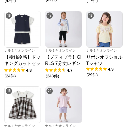
(
42
件
)
(
17
件
)
16
17
18
ナルミヤオンライン
ナルミヤオンライン
ナルミヤオンライン
【接触冷感】ドッ
【プティプラ】GI
リボンオフショル
キングカットセッ
RLS 7分丈レギン
Tシャツ
4.9
トアップ
ス
4.8
4.7
(
29
件
)
(
24
件
)
(
243
件
)
19
20
ナルミヤオンライン
ナルミヤオンライン