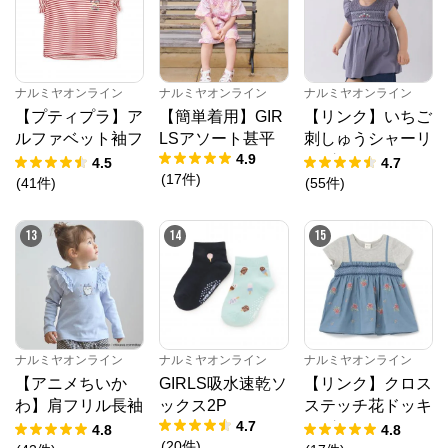
ナルミヤオンライン
ナルミヤオンライン
ナルミヤオンライン
【プティプラ】ア
【簡単着用】GIR
【リンク】いちご
ルファベット袖フ
LSアソート甚平
刺しゅうシャーリ
4.9
リルTシャツ
ングチュニック
4.5
4.7
(
17
件
)
(
41
件
)
(
55
件
)
13
14
15
ナルミヤオンライン
ナルミヤオンライン
ナルミヤオンライン
【アニメちいか
GIRLS吸水速乾ソ
【リンク】クロス
わ】肩フリル長袖
ックス2P
ステッチ花ドッキ
4.7
Tシャツ
ングTシャツ
4.8
4.8
(
20
件
)