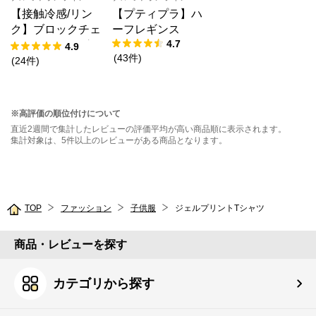
【接触冷感/リン
【プティプラ】ハ
ク】ブロックチェ
ーフレギンス
4.7
ックドッキングT
4.9
(
43
件
)
シャツ
(
24
件
)
※高評価の順位付けについて
直近2週間で集計したレビューの評価平均が高い商品順に表示されます。
集計対象は、5件以上のレビューがある商品となります。
TOP
ファッション
子供服
ジェルプリントTシャツ
商品・レビューを探す
カテゴリから探す