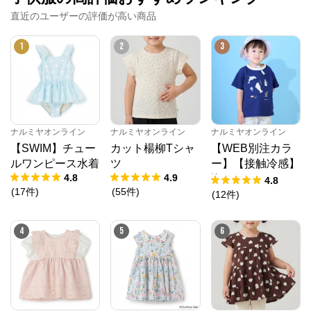
直近のユーザーの評価が高い商品
1
2
3
ナルミヤオンライン
ナルミヤオンライン
ナルミヤオンライン
【SWIM】チュー
カット楊柳Tシャ
【WEB別注カラ
ルワンピース水着
ツ
ー】【接触冷感】
4.8
4.9
海のいきものアッ
4.8
(
17
件
)
(
55
件
)
プリケ半袖Tシャ
(
12
件
)
ツ
4
5
6
ナルミヤオンライン
公式ECサイト