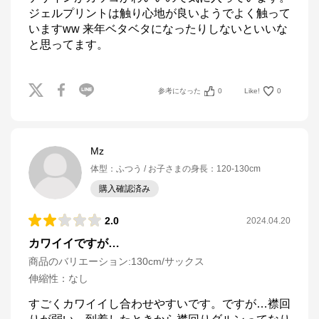
ジェルプリントは触り心地が良いようでよく触って
いますww 来年ベタベタになったりしないといいな
と思ってます。
参考になった
0
Like!
0
Mz
体型
：
ふつう
お子さまの身長
：
120-130cm
購入確認済み
2.0
2024.04.20
カワイイですが…
商品のバリエーション:
130cm/サックス
伸縮性
：
なし
すごくカワイイし合わせやすいです。ですが…襟回