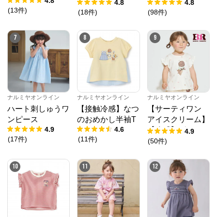
4.8
ンフラワーキャッ
ニック
4.8
4.8
(
13
件
)
トワンピース
(
18
件
)
(
98
件
)
7
8
9
ナルミヤオンライン
公式ECサイト
ナルミヤオンライン
ナルミヤオンライン
ナルミヤオンライン
※外部サイトが開きます
ハート刺しゅうワ
【接触冷感】なつ
【サーティワン
ンピース
のおめかし半袖T
アイスクリーム】
ナルミヤオンライン
からのコメント
4.9
4.6
【冷感】グラフィ
4.9
ナルミヤオンライン公式通販ショップ。人気子供服メ
(
17
件
)
(
11
件
)
ック半袖Tシャツ
(
50
件
)
ゾピアノ、プティマイン、ラブトキシック、アナスイ
ミニ等、全ブランド、全商品をご覧いただけます。
10
11
12