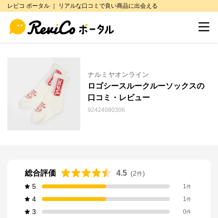
レビコ ポータル ｜ リアルな口コミで良い商品に出会える
ナルミヤオンライン
ロゴシースルークルーソックスの
口コミ・レビュー
92424080306
総合評価
4.5
(
2
)
件
5
1
件
4
1
件
3
0
件