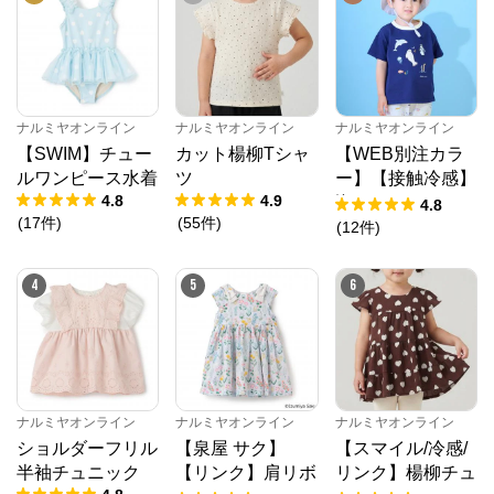
ナルミヤオンライン
ナルミヤオンライン
ナルミヤオンライン
【SWIM】チュー
カット楊柳Tシャ
【WEB別注カラ
ルワンピース水着
ツ
ー】【接触冷感】
4.8
4.9
海のいきものアッ
4.8
(
17
件
)
(
55
件
)
プリケ半袖Tシャ
(
12
件
)
ツ
4
5
6
ナルミヤオンライン
ナルミヤオンライン
ナルミヤオンライン
ショルダーフリル
【泉屋 サク】
【スマイル/冷感/
半袖チュニック
【リンク】肩リボ
リンク】楊柳チュ