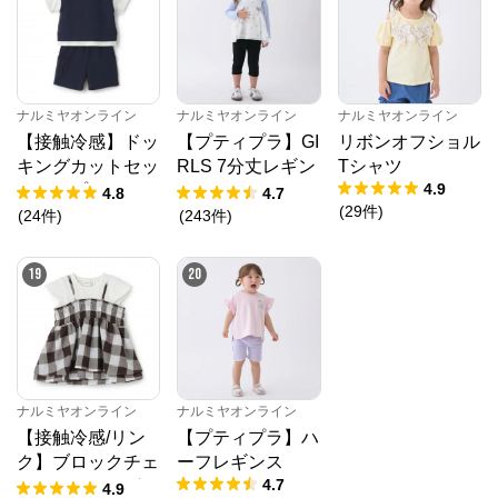
ナルミヤオンライン
ナルミヤオンライン
ナルミヤオンライン
【接触冷感】ドッ
【プティプラ】GI
リボンオフショル
キングカットセッ
RLS 7分丈レギン
Tシャツ
4.9
トアップ
ス
4.8
4.7
(
29
件
)
(
24
件
)
(
243
件
)
19
20
ナルミヤオンライン
ナルミヤオンライン
【接触冷感/リン
【プティプラ】ハ
ク】ブロックチェ
ーフレギンス
4.7
ックドッキングT
4.9