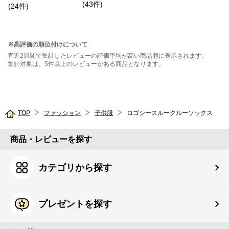
(
43
件
)
シャツ
(
24
件
)
※高評価の順位付けについて
直近2週間で集計したレビューの評価平均が高い商品順に表示されます。
集計対象は、5件以上のレビューがある商品となります。
TOP
ファッション
子供服
ロゴシースルークルーソックス
商品・レビューを探す
カテゴリから探す
プレゼントを探す