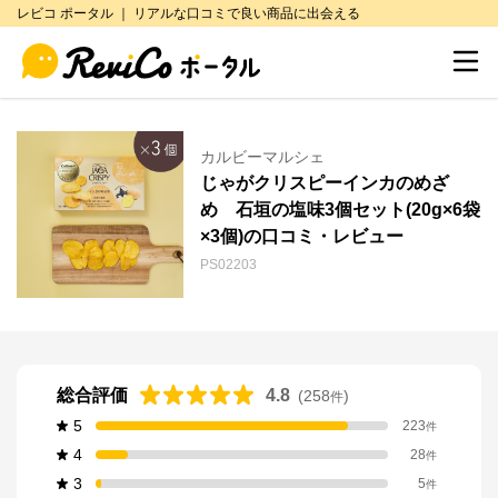
レビコ ポータル ｜ リアルな口コミで良い商品に出会える
カルビーマルシェ
じゃがクリスピーインカのめざ
め 石垣の塩味3個セット(20g×6袋
×3個)の口コミ・レビュー
PS02203
総合評価
4.8
(
258
)
件
5
223
件
4
28
件
3
5
件