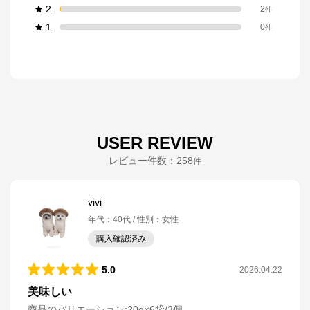
2
2
件
1
0
件
USER REVIEW
レビュー件数：
258
件
vivi
年代
：
40代
性別
：
女性
購入確認済み
5.0
2026.04.22
美味しい
商品のバリエーション:
20g×6袋/3個