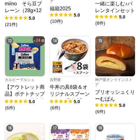
ア
miino そら豆プ
一緒に楽しむ♪バ
福箱2025
レーン（28g×12
レンタインセット
5.0
5.0
個）
5.0
(
10
件
)
(
8
件
)
(
21
件
)
13
14
15
カルビーマルシェ
吉野家
神戸屋オンラインスト
ア
【アウトレット商
牛丼の具8袋＆オ
ブリオッシュくり
品】ポテトチップ
リジナルスプーン
ーむぱん
スサッカー日本代
セット【冷凍】
5.0
5.0
5.0
表チーム2024（2
(
6
件
)
(
6
件
)
(
6
件
)
2g×24個）賞味期
限2025年10月31
16
17
18
日