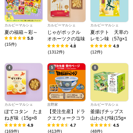
カルビーマルシェ
カルビーマルシェ
カルビーマルシェ
夏の福箱～彩～
じゃがポックル
夏ポテト 天草の
5.0
オホーツクの塩味
レモン味（57g×1
(
15
件
)
（18g×10袋入）
2個）
4.8
4.9
(
1312
件
)
(
12
件
)
4
5
6
カルビーマルシェ
吉野家
カルビーマルシェ
ぽてコタン たま
【受注生産】ドラ
釜揚げチップス
ねぎ味（15g×8
クエウォークコラ
山わさび味(15g×
袋）
ボセット
8袋)
4.9
4.7
4.5
(
169
件
)
(
413
件
)
(
48
件
)