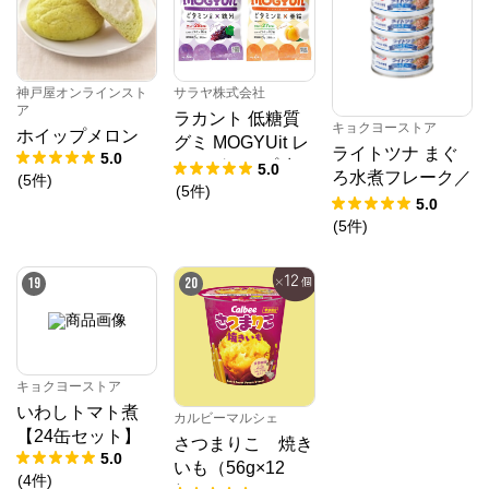
神戸屋オンラインスト
サラヤ株式会社
ア
ラカント 低糖質
キョクヨーストア
ホイップメロン
グミ MOGYUit レ
ライトツナ まぐ
5.0
ッドグレープ味＆
5.0
ろ水煮フレーク／
(
5
件
)
ゴールデンピーチ
(
5
件
)
70g
5.0
味セット
(
5
件
)
19
20
キョクヨーストア
いわしトマト煮
カルビーマルシェ
【24缶セット】
さつまりこ 焼き
5.0
いも（56g×12
(
4
件
)