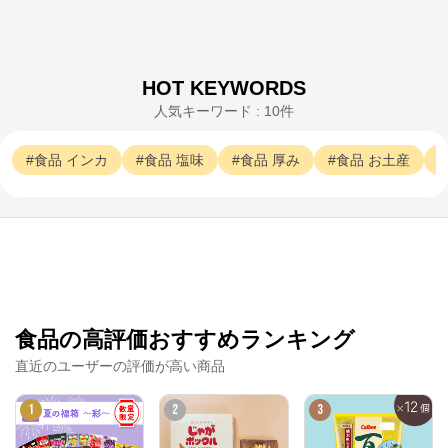
HOT KEYWORDS
人気キーワード : 10件
カルビーマルシェ
食品
インカ
食品
塩味
食品
厚み
食品
お土産
公式ECサイト
※外部サイトが開きます
カルビーマルシェ
からのコメント
カルビーマルシェ
食品の高評価おすすめランキング
直近のユーザーの評価が高い商品
1
2
3