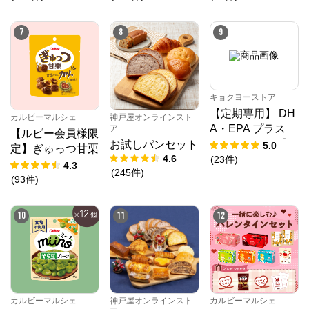
7
8
9
キョクヨーストア
【定期専用】 DH
カルビーマルシェ
神戸屋オンラインスト
A・EPA プラス
ア
【ルビー会員様限
クリルオイル【1
お試しパンセット
5.0
定】ぎゅっつ甘栗
0%OFF】
4.6
(
23
件
)
（26g×12個）
4.3
(
245
件
)
(
93
件
)
10
11
12
カルビーマルシェ
神戸屋オンラインスト
カルビーマルシェ