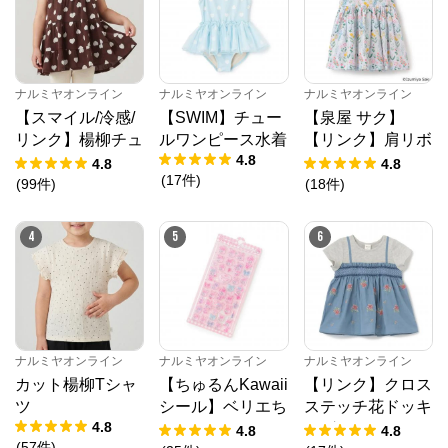
ナルミヤオンライン
ナルミヤオンライン
ナルミヤオンライン
【スマイル/冷感/
【SWIM】チュー
【泉屋 サク】
リンク】楊柳チュ
ルワンピース水着
【リンク】肩リボ
4.8
ニック
ンフラワーキャッ
4.8
4.8
(
17
件
)
トワンピース
(
99
件
)
(
18
件
)
4
5
6
ナルミヤオンライン
ナルミヤオンライン
ナルミヤオンライン
カット楊柳Tシャ
【ちゅるんKawaii
【リンク】クロス
ツ
シール】ベリエち
ステッチ花ドッキ
4.8
ゃん
ングTシャツ
4.8
4.8
(
57
件
)