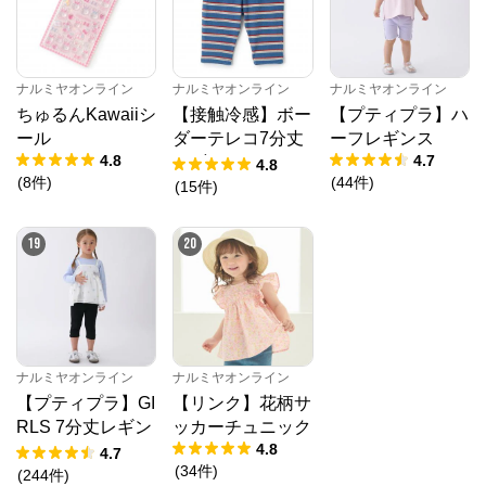
ナルミヤオンライン
ナルミヤオンライン
ナルミヤオンライン
ちゅるんKawaiiシ
【接触冷感】ボー
【プティプラ】ハ
ール
ダーテレコ7分丈
ーフレギンス
4.8
4.7
レギンス
4.8
(
8
件
)
(
44
件
)
(
15
件
)
19
20
ナルミヤオンライン
ナルミヤオンライン
【プティプラ】GI
【リンク】花柄サ
RLS 7分丈レギン
ッカーチュニック
4.8
ス
4.7
(
34
件
)
(
244
件
)