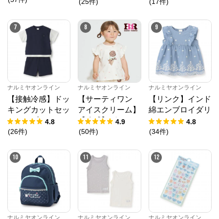
(
25
件
)
(
17
件
)
7
8
9
ナルミヤオンライン
公式ECサイト
ナルミヤオンライン
ナルミヤオンライン
ナルミヤオンライン
※外部サイトが開きます
【接触冷感】ドッ
【サーティワン
【リンク】インド
キングカットセッ
アイスクリーム】
綿エンブロイダリ
トアップ
【冷感】グラフィ
ーチュニック
ナルミヤオンライン
からのコメント
4.8
4.9
4.8
ック半袖Tシャツ
(
26
件
)
(
50
件
)
(
34
件
)
ナルミヤオンライン公式通販ショップ。人気子供服メ
ゾピアノ、プティマイン、ラブトキシック、アナスイ
ミニ等、全ブランド、全商品をご覧いただけます。
10
11
12
ナルミヤオンライン
ナルミヤオンライン
ナルミヤオンライン