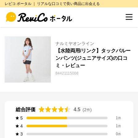
レビコ ポータル ｜ リアルな口コミで良い商品に出会える
ナルミヤオンライン
【水陸両用/リンク】タックバルー
ンパンツ(ジュニアサイズ)の口コ
ミ・レビュー
84421115008
総合評価
4.5
(
2
)
件
5
1
件
4
1
件
3
0
件