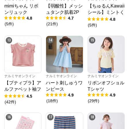
mimiちゃん リボ
【弱酸性】メッシ
【ちゅるんKawaii
ンリュック
ュタンク肌着2P
シール】ミントく
4.8
4.7
ん
4.8
(
5
件
)
(
21
件
)
(
5
件
)
13
14
15
ナルミヤオンライン
ナルミヤオンライン
ナルミヤオンライン
【プティプラ】ア
ハート刺しゅうワ
リボンオフショル
ルファベット袖フ
ンピース
Tシャツ
4.9
4.9
リルTシャツ
4.5
(
18
件
)
(
29
件
)
(
42
件
)
16
17
18