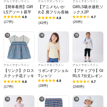
ナルミヤオンライン
ナルミヤオンライン
ナルミヤオンライン
【簡単着用】GIR
【アニメちいか
GIRLS吸水速乾ソ
LSアソート甚平
わ】肩フリル長袖
ックス2P
4.9
4.7
Tシャツ
4.8
(
17
件
)
(
20
件
)
(
42
件
)
13
14
15
ナルミヤオンライン
ナルミヤオンライン
ナルミヤオンライン
【リンク】クロス
リボンオフショル
【プティプラ】GI
ステッチ花ドッキ
Tシャツ
RLS 7分丈レギン
4.9
ングTシャツ
ス
4.8
4.7
(
28
件
)
(
17
件
)
(
240
件
)
16
17
18