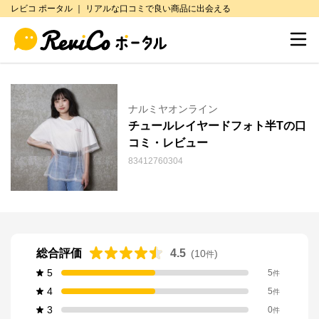
レビコ ポータル ｜ リアルな口コミで良い商品に出会える
ナルミヤオンライン
チュールレイヤードフォト半Tの口
コミ・レビュー
83412760304
総合評価
4.5
(
10
)
件
5
5
件
4
5
件
3
0
件