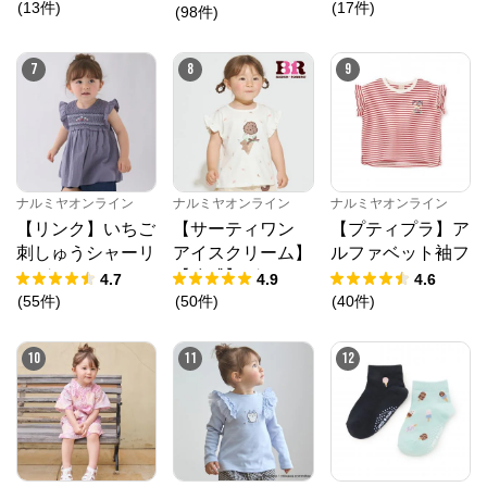
(
13
件
)
(
17
件
)
(
98
件
)
7
8
9
ナルミヤオンライン
ナルミヤオンライン
ナルミヤオンライン
【リンク】いちご
【サーティワン
【プティプラ】ア
刺しゅうシャーリ
アイスクリーム】
ルファベット袖フ
ングチュニック
【冷感】グラフィ
リルTシャツ
4.7
4.9
4.6
ック半袖Tシャツ
(
55
件
)
(
50
件
)
(
40
件
)
10
11
12