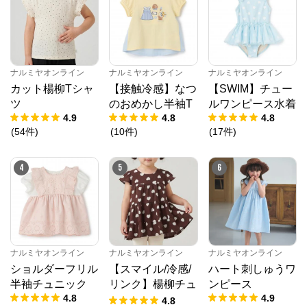
ナルミヤオンライン
からのコメント
ナルミヤオンライン公式通販ショップ。人気子供服メ
ゾピアノ、プティマイン、ラブトキシック、アナスイ
ミニ等、全ブランド、全商品をご覧いただけます。
ナルミヤオンライン
ナルミヤオンライン
ナルミヤオンライン
カット楊柳Tシャ
【接触冷感】なつ
【SWIM】チュー
ツ
のおめかし半袖T
ルワンピース水着
4.9
4.8
4.8
(
54
件
)
(
10
件
)
(
17
件
)
4
5
6
ナルミヤオンライン
ナルミヤオンライン
ナルミヤオンライン
ショルダーフリル
【スマイル/冷感/
ハート刺しゅうワ
半袖チュニック
リンク】楊柳チュ
ンピース
4.8
4.9
ニック
4.8