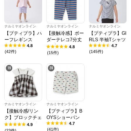
ナルミヤオンライン
ナルミヤオンライン
ナルミヤオンライン
【プティプラ】ハ
【接触冷感】ボー
【プティプラ】GI
ーフレギンス
ダーテレコ7分丈
RLS 半袖Tシャツ
4.8
4.7
レギンス
4.8
(
42
件
)
(
145
件
)
(
15
件
)
19
20
ナルミヤオンライン
ナルミヤオンライン
【接触冷感/リン
【プティプラ】B
ク】ブロックチェ
OYSショーパン
4.7
ックドッキングT
4.9
(
41
件
)
シャツ
(
23
件
)