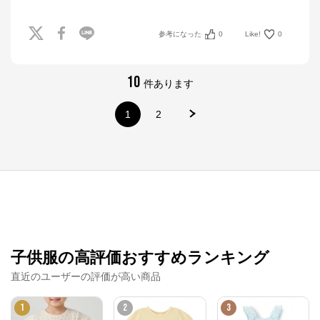
参考になった
0
Like!
0
10
件あります
1
2
ナルミヤオンライン
子供服の高評価おすすめランキング
公式ECサイト
直近のユーザーの評価が高い商品
※外部サイトが開きます
1
2
3