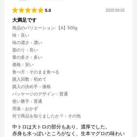
5.0
2025.09.02
大満足です
商品のバリエーション:
【A】500g
味
：
良い
味の濃さ
：
濃い
脂のり
：
良い
量の多さ
：
多い
価格
：
安い
食べ方
：
そのまま食べる
購入回数
：
初めて
購入の決め手
：
価格
パッケージのデザイン
：
普通
使い勝手
：
普通
用途
：
おかず
何で商品を知りましたか？
：
その他
中トロは大トロの部分もあり、濃厚でした。

赤身も水っぽいところがなく、生本マグロの味わい