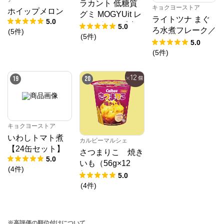
ラカント 低糖質
キョクヨーストア
ホイップメロン
グミ MOGYUit レ
ライトツナ まぐ
5.0
ッドグレープ味＆
5.0
ろ水煮フレーク／
(
5
件
)
ゴールデンピーチ
(
5
件
)
70g
5.0
味セット
(
5
件
)
19
20
キョクヨーストア
いわしトマト煮
カルビーマルシェ
【24缶セット】
さつまりこ 焼き
5.0
いも（56g×12
(
4
件
)
個）
5.0
(
4
件
)
※高評価の順位付けについて