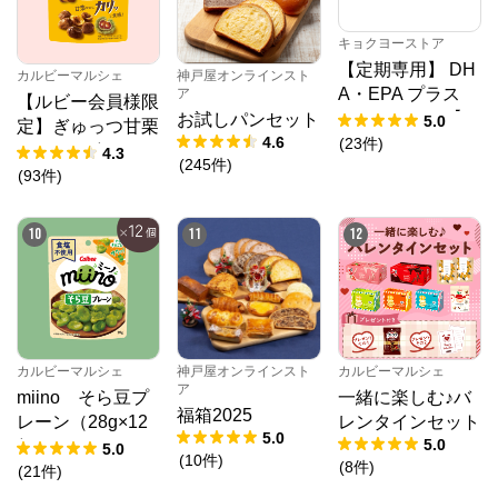
キョクヨーストア
【定期専用】 DH
カルビーマルシェ
神戸屋オンラインスト
A・EPA プラス
ア
【ルビー会員様限
クリルオイル【1
お試しパンセット
5.0
定】ぎゅっつ甘栗
0%OFF】
4.6
(
23
件
)
（26g×12個）
4.3
(
245
件
)
(
93
件
)
10
11
12
カルビーマルシェ
神戸屋オンラインスト
カルビーマルシェ
ア
miino そら豆プ
一緒に楽しむ♪バ
福箱2025
レーン（28g×12
レンタインセット
5.0
5.0
個）
5.0
(
10
件
)
(
8
件
)
(
21
件
)