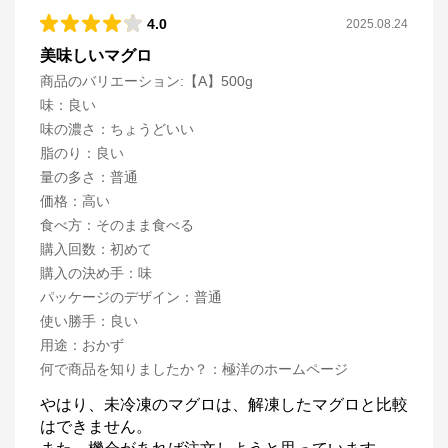
4.0
2025.08.24
美味しいマグロ
商品のバリエーション:
【A】500g
味
：
良い
味の濃さ
：
ちょうどいい
脂のり
：
良い
量の多さ
：
普通
価格
：
高い
食べ方
：
そのまま食べる
購入回数
：
初めて
購入の決め手
：
味
パッケージのデザイン
：
普通
使い勝手
：
良い
用途
：
おかず
何で商品を知りましたか？
：
極洋のホームページ
やはり、未冷凍のマグロは、解凍したマグロと比較
はできません。
