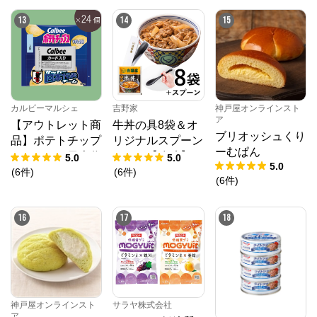
13
14
15
カルビーマルシェ
吉野家
神戸屋オンラインスト
ア
【アウトレット商
牛丼の具8袋＆オ
ブリオッシュくり
品】ポテトチップ
リジナルスプーン
ーむぱん
スサッカー日本代
セット【冷凍】
5.0
5.0
5.0
表チーム2024（2
(
6
件
)
(
6
件
)
(
6
件
)
2g×24個）賞味期
限2025年10月31
16
17
18
日
神戸屋オンラインスト
サラヤ株式会社
ア