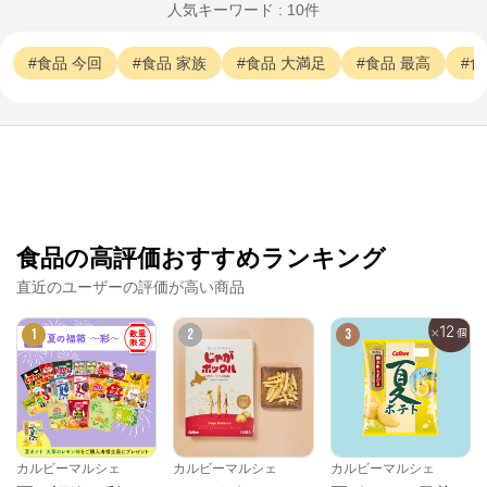
人気キーワード : 10件
食品
今回
食品
家族
食品
大満足
食品
最高
食
食品の高評価おすすめランキング
直近のユーザーの評価が高い商品
1
2
3
カルビーマルシェ
カルビーマルシェ
カルビーマルシェ