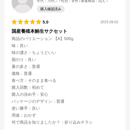
年代
：
70代～
性別
：
女性
家族構成
：
四人～
購入確認済み
5.0
2025.09.02
国産養殖本鮪生サクセット
商品のバリエーション:
【A】500g
味
：
良い
味の濃さ
：
ちょうどいい
脂のり
：
良い
量の多さ
：
普通
価格
：
普通
食べ方
：
そのまま食べる
購入回数
：
初めて
購入の決め手
：
安心
パッケージのデザイン
：
普通
使い勝手
：
良い
用途
：
おかず
何で商品を知りましたか？
：
折り込みチラシ