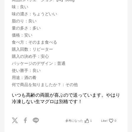
味
：
良い
味の濃さ
：
ちょうどいい
脂のり
：
良い
量の多さ
：
多い
価格
：
安い
食べ方
：
そのまま食べる
購入回数
：
リピーター
購入の決め手
：
安心
パッケージのデザイン
：
普通
使い勝手
：
良い
用途
：
酒の肴
何で商品を知りましたか？
：
その他
いつも高齢の両親が喜ぶので送っています。やはり
冷凍しない生マグロは別格です！
参考になった
1
Like!
0