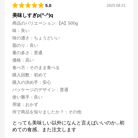
5.0
2025.08.21
美味しすぎp(^-^)q
商品のバリエーション:
【A】500g
味
：
良い
味の濃さ
：
ちょうどいい
脂のり
：
良い
量の多さ
：
普通
価格
：
高い
食べ方
：
そのまま食べる
購入回数
：
初めて
購入の決め手
：
安心
パッケージのデザイン
：
普通
使い勝手
：
良い
用途
：
おかず
何で商品を知りましたか？
：
その他
とっても美味しい以外になんと言えばいいのか...初
めての食感、また注文します