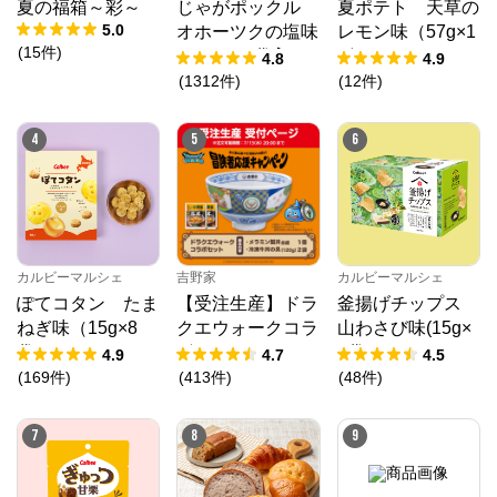
夏の福箱～彩～
じゃがポックル
夏ポテト 天草の
5.0
オホーツクの塩味
レモン味（57g×1
(
15
件
)
（18g×10袋入）
2個）
4.8
4.9
(
1312
件
)
(
12
件
)
4
5
6
カルビーマルシェ
吉野家
カルビーマルシェ
ぽてコタン たま
【受注生産】ドラ
釜揚げチップス
ねぎ味（15g×8
クエウォークコラ
山わさび味(15g×
袋）
ボセット
8袋)
4.9
4.7
4.5
(
169
件
)
(
413
件
)
(
48
件
)
7
8
9