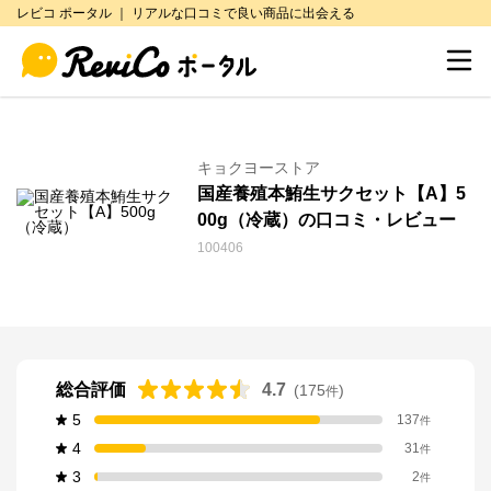
レビコ ポータル ｜ リアルな口コミで良い商品に出会える
キョクヨーストア
国産養殖本鮪生サクセット【A】5
00g（冷蔵）の口コミ・レビュー
100406
総合評価
4.7
(
175
)
件
5
137
件
4
31
件
3
2
件