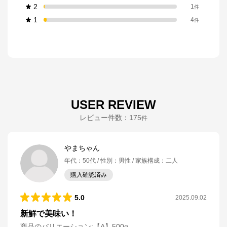
2
1
件
1
4
件
USER REVIEW
レビュー件数：
175
件
やまちゃん
年代
：
50代
性別
：
男性
家族構成
：
二人
購入確認済み
5.0
2025.09.02
新鮮で美味い！
商品のバリエーション:
【A】500g