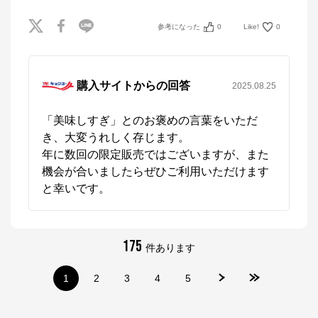
参考になった
0
Like!
0
キョクヨーストア
購入サイトからの回答
2025.08.25
公式ECサイト
「美味しすぎ」とのお褒めの言葉をいただ
※外部サイトが開きます
き、大変うれしく存じます。

年に数回の限定販売ではございますが、また
キョクヨーストア
からのコメント
機会が合いましたらぜひご利用いただけます
キョクヨーの公式通販サイト。魚の缶詰・海鮮品・冷
凍食品など豊富な品揃えが特徴です。
と幸いです。
175
件あります
1
2
3
4
5