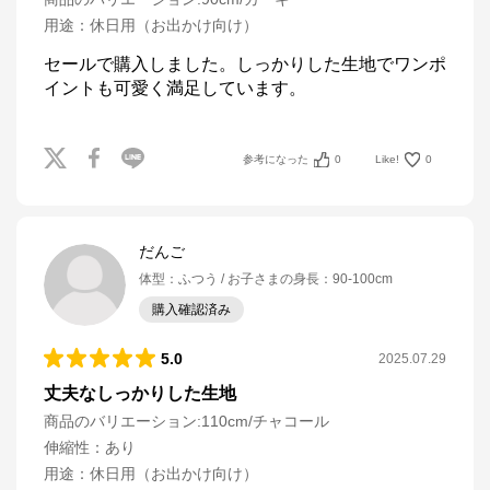
用途
：
休日用（お出かけ向け）
セールで購入しました。しっかりした生地でワンポ
イントも可愛く満足しています。
参考になった
0
Like!
0
だんご
体型
：
ふつう
お子さまの身長
：
90-100cm
購入確認済み
5.0
2025.07.29
丈夫なしっかりした生地
商品のバリエーション:
110cm/チャコール
伸縮性
：
あり
用途
：
休日用（お出かけ向け）