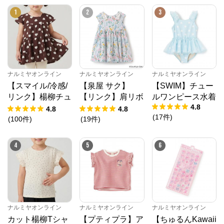
1
2
3
ナルミヤオンライン
ナルミヤオンライン
ナルミヤオンライン
【スマイル/冷感/
【泉屋 サク】
【SWIM】チュー
リンク】楊柳チュ
【リンク】肩リボ
ルワンピース水着
4.8
ニック
ンフラワーキャッ
4.8
4.8
(
17
件
)
トワンピース
(
100
件
)
(
19
件
)
4
5
6
ナルミヤオンライン
公式ECサイト
ナルミヤオンライン
ナルミヤオンライン
ナルミヤオンライン
カット楊柳Tシャ
【プティプラ】ア
【ちゅるんKawaii