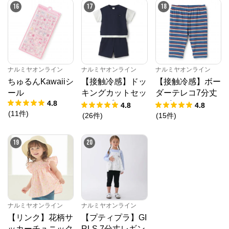
16
17
18
ナルミヤオンライン
ナルミヤオンライン
ナルミヤオンライン
ちゅるんKawaiiシ
【接触冷感】ドッ
【接触冷感】ボー
ール
キングカットセッ
ダーテレコ7分丈
4.8
トアップ
レギンス
4.8
4.8
(
11
件
)
(
26
件
)
(
15
件
)
19
20
ナルミヤオンライン
ナルミヤオンライン
【リンク】花柄サ
【プティプラ】GI
ッカーチュニック
RLS 7分丈レギン