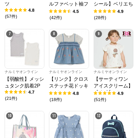
※外部サイトが開きます
ツ
ルファベット袖フ
シール】ベリエち
4.8
リルTシャツ
ゃん
4.5
4.9
ナルミヤオンライン
からのコメント
(
57
件
)
(
42
件
)
(
28
件
)
ナルミヤオンライン公式通販ショップ。人気子供服メ
ゾピアノ、プティマイン、ラブトキシック、アナスイ
7
8
9
ミニ等、全ブランド、全商品をご覧いただけます。
ナルミヤオンライン
ナルミヤオンライン
ナルミヤオンライン
【弱酸性】メッシ
【リンク】クロス
【サーティワン
ュタンク肌着2P
ステッチ花ドッキ
アイスクリーム】
4.7
ングTシャツ
【冷感】グラフィ
4.8
4.9
(
21
件
)
ック半袖Tシャツ
(
18
件
)
(
51
件
)
10
11
12