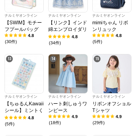
ナルミヤオンライン
ナルミヤオンライン
ナルミヤオンライン
【SWIM】モチー
【リンク】インド
mimiちゃん リボ
フプールバッグ
綿エンブロイダリ
ンリュック
4.8
4.8
ーチュニック
4.8
(
30
件
)
(
5
件
)
(
34
件
)
13
14
15
ナルミヤオンライン
ナルミヤオンライン
ナルミヤオンライン
【ちゅるんKawaii
ハート刺しゅうワ
リボンオフショル
シール】ミントく
ンピース
Tシャツ
4.9
4.9
ん
4.8
(
18
件
)
(
29
件
)
(
5
件
)