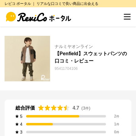
レビコ ポータル ｜ リアルな口コミで良い商品に出会える
ナルミヤオンライン
【Penfield】スウェットパンツの
口コミ・レビュー
95411704106
総合評価
4.7
(
3
)
件
5
2
件
4
1
件
3
0
件