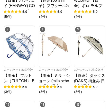
【日傘】ハンウェ
【遮光100％帽
WEB限定【日
イ (HANWAY) CO
子】フワクール®
傘】ポロ ラルフ
SMETIC line 表パ
(Fuwacool®) カサ
ローレン(POLO R
5.0
5.0
5.0
ールコーティング
ブランカ 遮光1
ALPH LAUREN)
(
5
件
)
(
4
件
)
(
4
件
)
裏ラミネート"Glo
00 UV100
ワンポイントポロ
ss-Shiny" 長傘 オ
ベア刺繍×フリル
7
8
9
ールウェザー 遮
長傘 スライドシ
光 UV 日本製
ョート式 1級遮光
ムーンバット株式会社
ムーンバット株式会社
ムーンバット株式会社
【雨傘】 フルト
【雨傘】ミラ・シ
【雨傘】ダックス
ン（FULTON） B
ョーン (mila scho
(DAKS) 街並み 日
irdcage London Ic
n) 花柄 長傘 レデ
本製 長傘
5.0
5.0
5.0
ons 長傘 【公式
ィース 【公式ム
(
3
件
)
(
3
件
)
(
3
件
)
ムーンバット】
ーンバット】 ブ
レディース ビニ
ランド 耐風傘 ジ
10
11
12
ール インポート
ャンプ式 グラス