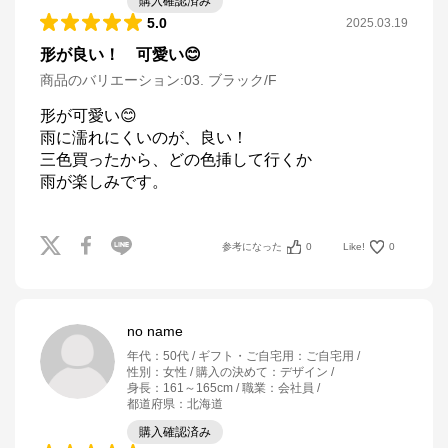
購入確認済み
5.0
2025.03.19
形が良い！ 可愛い😊
商品のバリエーション:
03. ブラック/F
形が可愛い😊

雨に濡れにくいのが、良い！

三色買ったから、どの色挿して行くか

雨が楽しみです。
参考になった
0
Like!
0
no name
年代
：
50代
ギフト・ご自宅用
：
ご自宅用
性別
：
女性
購入の決めて
：
デザイン
身長
：
161～165cm
職業
：
会社員
都道府県
：
北海道
購入確認済み