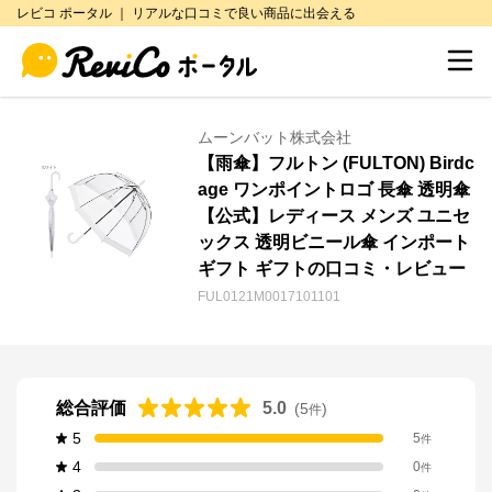
レビコ ポータル ｜ リアルな口コミで良い商品に出会える
ムーンバット株式会社
【雨傘】フルトン (FULTON) Birdc
age ワンポイントロゴ 長傘 透明傘
【公式】レディース メンズ ユニセ
ックス 透明ビニール傘 インポート
ギフト ギフトの口コミ・レビュー
FUL0121M0017101101
総合評価
5.0
(
5
)
件
5
5
件
4
0
件