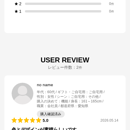
2
0
件
1
0
件
USER REVIEW
レビュー件数：
2
件
no name
年代
：
60代
ギフト・ご自宅用
：
ご自宅用
性別
：
女性
シーン
：
ご自宅用：その他
購入の決めて
：
機能
身長
：
161～165cm
職業
：
会社員
都道府県
：
愛知県
購入確認済み
5.0
2026.05.14
色とデザインが素晴らしいです