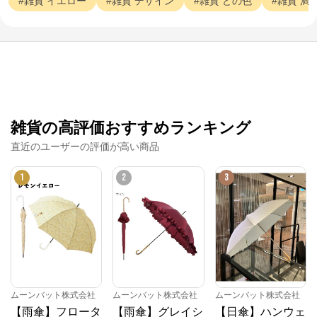
雑貨
イエロー
雑貨
デザイン
雑貨
どの色
雑貨
満
雑貨の高評価おすすめランキング
直近のユーザーの評価が高い商品
1
2
3
ムーンバット株式会社
ムーンバット株式会社
ムーンバット株式会社
【雨傘】フロータ
【雨傘】グレイシ
【日傘】ハンウェ