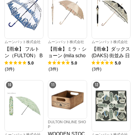
光 UV 日本製
ョート式 1級遮光
ムーンバット株式会社
からのコメント
https://shop.moonbat.co.jp/

>雨傘・日傘・マフラー・ストール・帽子の通販｜MO
ONBAT ONLINE SHOP（ムーンバットオンラインショ
ップ）

ポロラルフローレン、フルラなどの有名ブランドをは
ムーンバット株式会社
ムーンバット株式会社
ムーンバット株式会社
じめ、英国王室御用達のビニール傘フルトンなどの雨
【雨傘】 フルト
【雨傘】ミラ・シ
【雨傘】ダックス
傘・折りたたみ傘・レイングッズをご用意。

紫外線対策に使える一級遮光傘・晴雨兼用傘、上質な
ン（FULTON） B
ョーン (mila scho
(DAKS) 街並み 日
カシミヤ100％のストール・マフラーを販売しており
irdcage London Ic
n) 花柄 長傘 レデ
本製 長傘
5.0
5.0
5.0
ます。

贈り物にもおすすめなギフトラッピングもご用意して
ons 長傘 【公式
ィース 【公式ム
(
3
件
)
(
3
件
)
(
3
件
)
おります。
ムーンバット】
ーンバット】 ブ
レディース ビニ
ランド 耐風傘 ジ
10
11
12
ール インポート
ャンプ式 グラス
ギフト
ファイバー ギフ
ト
DULTON ONLINE SHO
P
WOODEN STOC
ムーンバット株式会社
ムーンバット株式会社