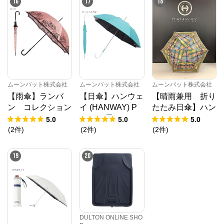
16
17
18
傘
ムーンバット株式会社
ムーンバット株式会社
ムーンバット株式会社
【雨傘】ランバ
【日傘】ハンウェ
【晴雨兼用 折り
ン コレクション
イ (HANWAY) P
たたみ日傘】ハン
(LANVIN COLL
ツイル 黒ラミネ
ウェイ（ＨＡＮＷ
5.0
5.0
5.0
ECTION) 薔薇 ロ
ート メイクアッ
ＡＹ）Dia de los
(
2
件
)
(
2
件
)
(
2
件
)
ゴ入り 長傘 耐風
プカラー 長傘 オ
muertos（ディ
傘 【公式ムーン
ールウェザー 遮
ア・デ・マート
19
20
バット】 レディ
光 アクリル手元
ス）
ース ギフト
晴雨兼用 UV 日本
製
DULTON ONLINE SHO