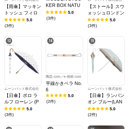
KER BOX NATU
【雨傘】マッキン
【ストール】スウ
RAL
5.0
トッシュ フィロ
ォッシュロンドン
(
3
件
)
ソフィー (MACKI
(SWASH LONDO
5.0
5.0
NTOSH PHILOS
N) PICTURE WIN
(
3
件
)
(
3
件
)
OPHY) バーブレ
DOW POLKA 120
ラ 軽量 スノーブ
*120 シルクウー
13
14
15
ルガーデン
ル
陶芸.com／e-画材.com
平線かきベラ No.
ムーンバット株式会社
ムーンバット株式会社
6
【日傘】ポロ ラ
【日傘】ランバン
5.0
(
2
件
)
ルフ ローレン (P
オン ブルー(LAN
OLO RALPH LAU
VIN en Bleu) ビジ
5.0
5.0
REN) ポロベアプ
ューリボン 晴雨
(
3
件
)
(
2
件
)
リント 裏カラーP
兼用日傘 遮光 遮
OLO ショート長
熱 UV