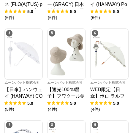
ス (FLO(A)TUS) p
ー (GRACY) 日本
イ (HANWAY) Po
rint ストライプ コ
製 無地 フリル 長
wder-Shiny 折傘
5.0
5.0
5.0
ットン フラワー
傘 【公式ムーン
晴雨兼用 一級遮
(
6
件
)
(
6
件
)
(
6
件
)
長傘 【公式ムー
バット】 日本製
光 UV 日本製
ンバット】 レデ
ギフト
4
5
6
ィース 晴雨兼用
耐風傘 ジャンプ
式 超撥水 UV
ムーンバット株式会社
ムーンバット株式会社
ムーンバット株式会社
【日傘】ハンウェ
【遮光100％帽
WEB限定【日
イ (HANWAY) CO
子】フワクール®
傘】ポロ ラルフ
ムーンバット株式会社
SMETIC line 表パ
(Fuwacool®) カサ
ローレン(POLO R
5.0
5.0
5.0
ールコーティング
ブランカ 遮光1
ALPH LAUREN)
(
5
件
)
(
4
件
)
(
4
件
)
裏ラミネート"Glo
00 UV100
ワンポイントポロ
公式ECサイト
ss-Shiny" 長傘 オ
ベア刺繍×フリル
7
8
9
ールウェザー 遮
長傘 スライドシ
※外部サイトが開きます