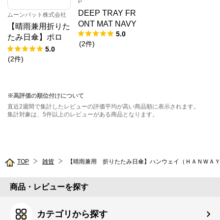
P
DEEP TRAY FR
ムーンバット株式会社
ONT MAT NAVY
【晴雨兼用折りた
5.0
たみ日傘】ポロ
(
2
件
)
ラルフ ローレン
5.0
(POLO RALPH L
(
2
件
)
AUREN) 無地刺
繍 雨の日OK 一級
遮光 楽々開閉 UV
※高評価の順位付けについて
晴雨兼用
直近2週間で集計したレビューの評価平均が高い商品順に表示されます。
集計対象は、5件以上のレビューがある商品となります。
TOP
雑貨
商品・レビューを探す
カテゴリから探す