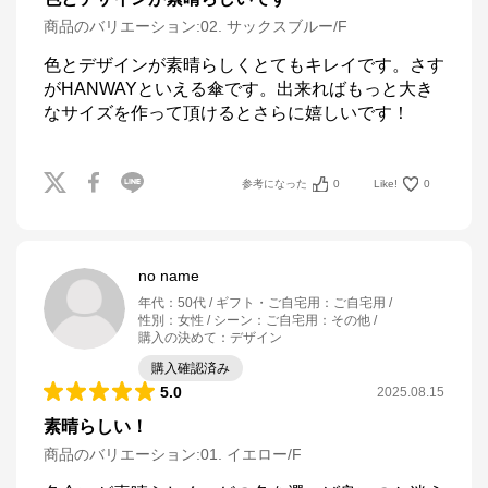
商品のバリエーション:
02. サックスブルー/F
色とデザインが素晴らしくとてもキレイです。さす
がHANWAYといえる傘です。出来ればもっと大き
なサイズを作って頂けるとさらに嬉しいです！
参考になった
0
Like!
0
no name
年代
：
50代
ギフト・ご自宅用
：
ご自宅用
性別
：
女性
シーン
：
ご自宅用：その他
購入の決めて
：
デザイン
購入確認済み
5.0
2025.08.15
素晴らしい！
商品のバリエーション:
01. イエロー/F