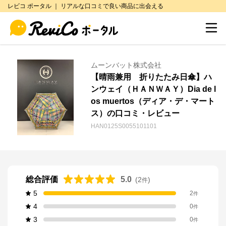
レビコ ポータル ｜ リアルな口コミで良い商品に出会える
ムーンバット株式会社
【晴雨兼用 折りたたみ日傘】ハ
ンウェイ（ＨＡＮＷＡＹ）Dia de l
os muertos（ディア・デ・マート
ス）の口コミ・レビュー
HAN0125S0055101101
総合評価
5.0
(
2
)
件
5
2
件
4
0
件
3
0
件