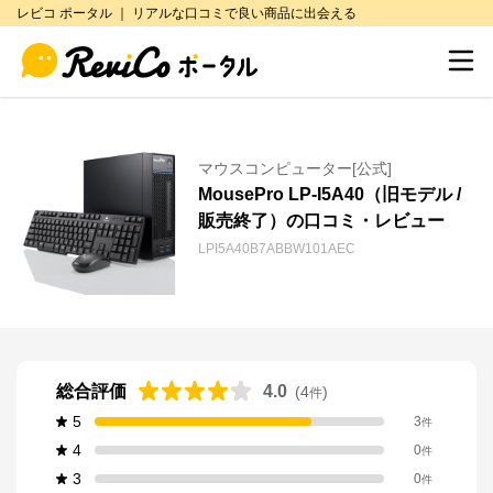
レビコ ポータル ｜ リアルな口コミで良い商品に出会える
マウスコンピューター[公式]
MousePro LP-I5A40（旧モデル /
販売終了）の口コミ・レビュー
LPI5A40B7ABBW101AEC
総合評価
4.0
(
4
)
件
5
3
件
4
0
件
3
0
件