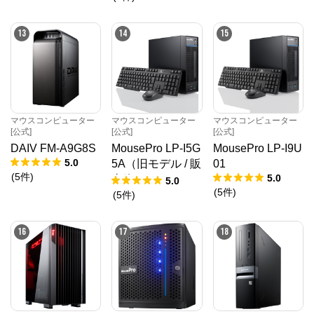
13
14
15
マウスコンピューター
マウスコンピューター
マウスコンピューター
[公式]
[公式]
[公式]
DAIV FM-A9G8S
MousePro LP-I5G
MousePro LP-I9U
5.0
5A（旧モデル / 販
01
(
5
件
)
5.0
売終了）
5.0
(
5
件
)
(
5
件
)
16
17
18