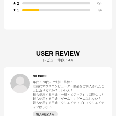
2
0
件
1
1
件
USER REVIEW
レビュー件数：
4
件
no name
年代
：
70代～
性別
：
男性
以前にマウスコンピューター製品をご購入されたこ
とはありますか？
：
いいえ
最も使用する用途（一般・ビジネス）
：
回答なし
最も使用する用途（ゲーム）
：
ゲームはしない
最も使用する用途（クリエイティブ）
：
クリエイテ
ィブはしない
購入確認済み