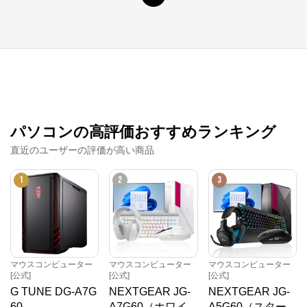
マウスコンピューター[公式]
公式ECサイト
※外部サイトが開きます
マウスコンピューター[公式]
からのコメント
パソコンの高評価おすすめランキング
マウスコンピューターは、お客様のご利用目的・ご予
直近のユーザーの評価が高い商品
算に沿って、自由にカスタマイズしたBTO（Build To 
Order）パソコンをご提供する、国内生産のパソコン
メーカーです。

1
2
3
当社パソコンには「3年間無償保証（一部製品を除
く）」「24時間×365日電話サポート」が標準で付帯、
休日や深夜でも専門国内スタッフが皆様をサポートい
たします。
マウスコンピューター
マウスコンピューター
マウスコンピューター
[公式]
[公式]
[公式]
G TUNE DG-A7G
NEXTGEAR JG-
NEXTGEAR JG-
60
A7G60（ホワイ
A5G60（スター