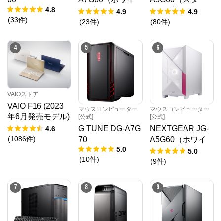
4.8
ト5点セット）
ター5点セット）
4.9
4.9
(
33
件
)
(
23
件
)
(
80
件
)
4
5
6
VAIOストア
VAIO F16 (2023
マウスコンピューター
マウスコンピューター
年6月発売モデル)
[公式]
[公式]
VJF1618
G TUNE DG-A7G
NEXTGEAR JG-
4.6
(
1086
件
)
70
A5G60（ホワイ
5.0
ト）（旧モデル /
5.0
(
10
件
)
販売終了）
(
9
件
)
7
8
9