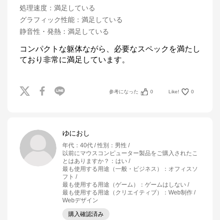
処理速度
：
満足している
グラフィック性能
：
満足している
静音性・発熱
：
満足している
コンパクトな躯体ながら、必要なスペックを満たし
ており非常に満足しています。
参考になった
0
Like!
0
ゆにおし
年代
：
40代
性別
：
男性
以前にマウスコンピューター製品をご購入されたこ
とはありますか？
：
はい
最も使用する用途（一般・ビジネス）
：
オフィスソ
フト
最も使用する用途（ゲーム）
：
ゲームはしない
最も使用する用途（クリエイティブ）
：
Web制作 /
Webデザイン
購入確認済み