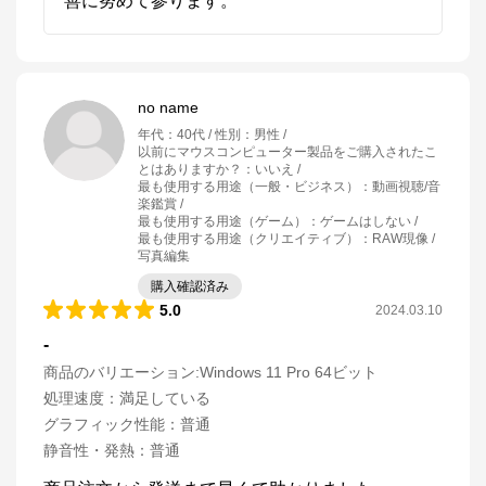
善に努めて参ります。
no name
年代
：
40代
性別
：
男性
以前にマウスコンピューター製品をご購入されたこ
とはありますか？
：
いいえ
最も使用する用途（一般・ビジネス）
：
動画視聴/音
楽鑑賞
最も使用する用途（ゲーム）
：
ゲームはしない
最も使用する用途（クリエイティブ）
：
RAW現像 /
写真編集
購入確認済み
5.0
2024.03.10
-
商品のバリエーション:
Windows 11 Pro 64ビット
処理速度
：
満足している
グラフィック性能
：
普通
静音性・発熱
：
普通