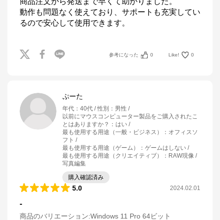
商品注文から発送まで早くて助かりました。

動作も問題なく使えており、サポートも充実してい
るので安心して使用できます。
参考になった
0
Like!
0
ぷーた
年代
：
40代
性別
：
男性
以前にマウスコンピューター製品をご購入されたこ
とはありますか？
：
はい
最も使用する用途（一般・ビジネス）
：
オフィスソ
フト
最も使用する用途（ゲーム）
：
ゲームはしない
最も使用する用途（クリエイティブ）
：
RAW現像 /
写真編集
購入確認済み
5.0
2024.02.01
-
商品のバリエーション:
Windows 11 Pro 64ビット