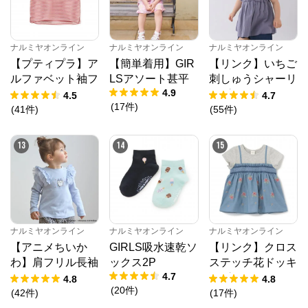
ナルミヤオンライン
ナルミヤオンライン
ナルミヤオンライン
【プティプラ】ア
【簡単着用】GIR
【リンク】いちご
ルファベット袖フ
LSアソート甚平
刺しゅうシャーリ
4.9
リルTシャツ
ングチュニック
4.5
4.7
(
17
件
)
(
41
件
)
(
55
件
)
13
14
15
ナルミヤオンライン
ナルミヤオンライン
ナルミヤオンライン
【アニメちいか
GIRLS吸水速乾ソ
【リンク】クロス
わ】肩フリル長袖
ックス2P
ステッチ花ドッキ
4.7
Tシャツ
ングTシャツ
4.8
4.8
(
20
件
)
(
42
件
)
(
17
件
)