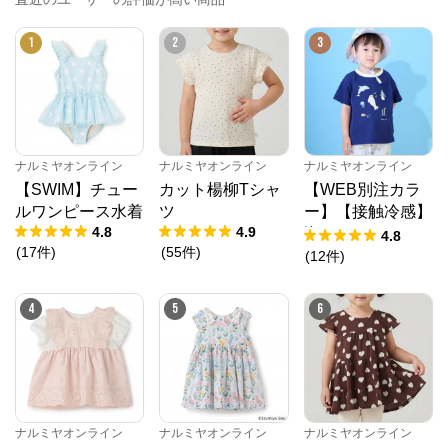
1
2
3
ナルミヤオンライン
ナルミヤオンライン
ナルミヤオンライン
【SWIM】チュー
カット楊柳Tシャ
【WEB別注カラ
ルワンピース水着
ツ
ー】【接触冷感】
4.8
4.9
海のいきものアッ
4.8
(
17
件
)
(
55
件
)
プリケ半袖Tシャ
(
12
件
)
ツ
4
5
6
ナルミヤオンライン
ナルミヤオンライン
ナルミヤオンライン