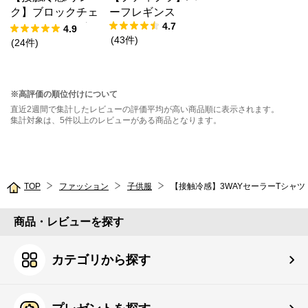
ク】ブロックチェ
ーフレギンス
4.7
ックドッキングT
4.9
(
43
件
)
シャツ
(
24
件
)
※高評価の順位付けについて
直近2週間で集計したレビューの評価平均が高い商品順に表示されます。
集計対象は、5件以上のレビューがある商品となります。
TOP
ファッション
子供服
【接触冷感】3WAYセーラーTシャツ
商品・レビューを探す
カテゴリから探す