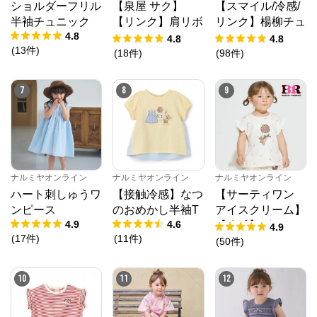
ショルダーフリル
【泉屋 サク】
【スマイル/冷感/
半袖チュニック
【リンク】肩リボ
リンク】楊柳チュ
4.8
ンフラワーキャッ
ニック
4.8
4.8
(
13
件
)
トワンピース
(
18
件
)
(
98
件
)
7
8
9
ナルミヤオンライン
公式ECサイト
※外部サイトが開きます
ナルミヤオンライン
ナルミヤオンライン
ナルミヤオンライン
ハート刺しゅうワ
【接触冷感】なつ
【サーティワン
ナルミヤオンライン
からのコメント
ンピース
のおめかし半袖T
アイスクリーム】
ナルミヤオンライン公式通販ショップ。人気子供服メ
4.9
4.6
【冷感】グラフィ
4.9
ゾピアノ、プティマイン、ラブトキシック、アナスイ
(
17
件
)
(
11
件
)
ック半袖Tシャツ
(
50
件
)
ミニ等、全ブランド、全商品をご覧いただけます。
10
11
12