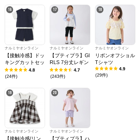
16
17
18
ナルミヤオンライン
ナルミヤオンライン
ナルミヤオンライン
【接触冷感】ドッ
【プティプラ】GI
リボンオフショル
キングカットセッ
RLS 7分丈レギン
Tシャツ
4.9
トアップ
ス
4.8
4.7
(
29
件
)
(
24
件
)
(
243
件
)
19
20
ナルミヤオンライン
ナルミヤオンライン
【接触冷感/リン
【プティプラ】ハ