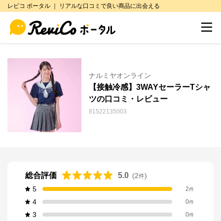
レビコ ポータル ｜ リアルな口コミで良い商品に出会える
ナルミヤオンライン
【接触冷感】3WAYセーラーTシャ
ツの口コミ・レビュー
81522135003
総合評価
5.0
(
2
)
件
5
2
件
4
0
件
3
0
件