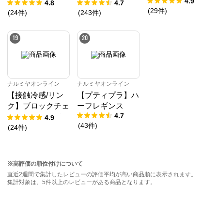
4.9
トアップ
ス
4.8
4.7
(
29
件
)
(
24
件
)
(
243
件
)
19
20
ナルミヤオンライン
ナルミヤオンライン
【接触冷感/リン
【プティプラ】ハ
ク】ブロックチェ
ーフレギンス
4.7
ックドッキングT
4.9
(
43
件
)
シャツ
(
24
件
)
※高評価の順位付けについて
直近2週間で集計したレビューの評価平均が高い商品順に表示されます。
集計対象は、5件以上のレビューがある商品となります。