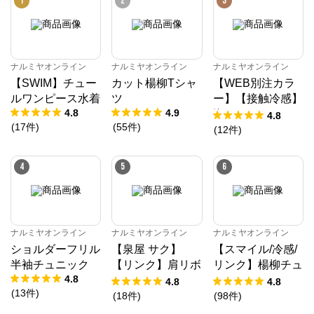
1
2
3
ナルミヤオンライン
ナルミヤオンライン
ナルミヤオンライン
【SWIM】チュー
カット楊柳Tシャ
【WEB別注カラ
ルワンピース水着
ツ
ー】【接触冷感】
4.8
4.9
海のいきものアッ
4.8
(
17
件
)
(
55
件
)
プリケ半袖Tシャ
(
12
件
)
ツ
4
5
6
ナルミヤオンライン
公式ECサイト
ナルミヤオンライン
ナルミヤオンライン
ナルミヤオンライン
※外部サイトが開きます
ショルダーフリル
【泉屋 サク】
【スマイル/冷感/
半袖チュニック
【リンク】肩リボ
リンク】楊柳チュ
ナルミヤオンライン
からのコメント
4.8
ンフラワーキャッ
ニック
4.8
4.8
ナルミヤオンライン公式通販ショップ。人気子供服メ
(
13
件
)
トワンピース
(
18
件
)
(
98
件
)
ゾピアノ、プティマイン、ラブトキシック、アナスイ
ミニ等、全ブランド、全商品をご覧いただけます。