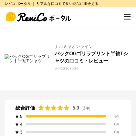
レビコ ポータル ｜ リアルな口コミで良い商品に出会える
ナルミヤオンライン
バックOGゴリラプリント半袖Tシ
ャツの口コミ・レビュー
94412108504
総合評価
5.0
(
3
)
件
5
3
件
4
0
件
3
0
件