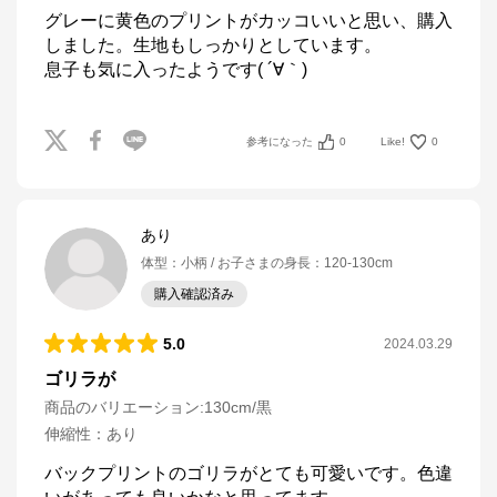
グレーに黄色のプリントがカッコいいと思い、購入
しました。生地もしっかりとしています。

息子も気に入ったようです( ´∀｀)
参考になった
0
Like!
0
あり
体型
：
小柄
お子さまの身長
：
120-130cm
購入確認済み
5.0
2024.03.29
ゴリラが
商品のバリエーション:
130cm/黒
伸縮性
：
あり
バックプリントのゴリラがとても可愛いです。色違