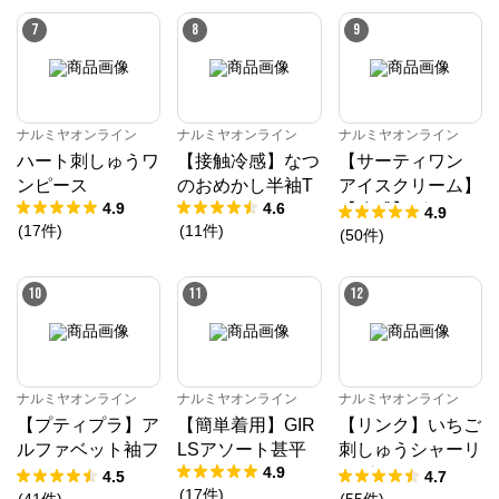
7
8
9
ナルミヤオンライン
ナルミヤオンライン
ナルミヤオンライン
ハート刺しゅうワ
【接触冷感】なつ
【サーティワン
ンピース
のおめかし半袖T
アイスクリーム】
4.9
4.6
【冷感】グラフィ
4.9
(
17
件
)
(
11
件
)
ック半袖Tシャツ
(
50
件
)
10
11
12
ナルミヤオンライン
ナルミヤオンライン
ナルミヤオンライン
【プティプラ】ア
【簡単着用】GIR
【リンク】いちご
ルファベット袖フ
LSアソート甚平
刺しゅうシャーリ
4.9
リルTシャツ
ングチュニック
4.5
4.7
(
17
件
)