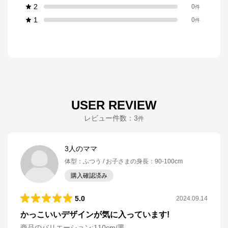
2
0
件
1
0
件
USER REVIEW
レビュー件数：
3
件
3人のママ
体型
：
ふつう
お子さまの身長
：
90-100cm
購入確認済み
5.0
2024.09.14
かっこいいデザインが気に入っています!
商品のバリエーション:
110cm/黒