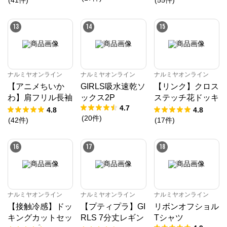
(
41
件
)
(
55
件
)
13
14
15
ナルミヤオンライン
ナルミヤオンライン
ナルミヤオンライン
【アニメちいか
GIRLS吸水速乾ソ
【リンク】クロス
わ】肩フリル長袖
ックス2P
ステッチ花ドッキ
4.7
Tシャツ
ングTシャツ
4.8
4.8
(
20
件
)
(
42
件
)
(
17
件
)
16
17
18
ナルミヤオンライン
ナルミヤオンライン
ナルミヤオンライン
【接触冷感】ドッ
【プティプラ】GI
リボンオフショル
キングカットセッ
RLS 7分丈レギン
Tシャツ