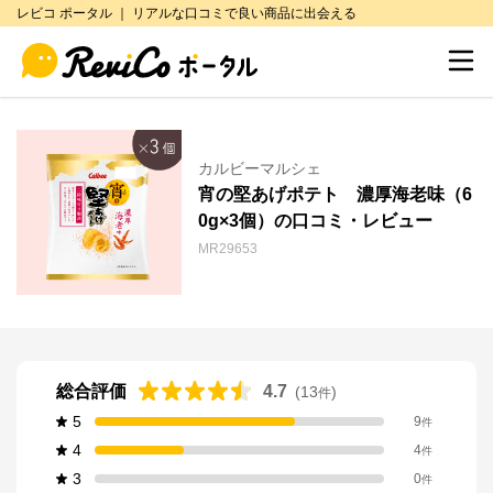
レビコ ポータル ｜ リアルな口コミで良い商品に出会える
カルビーマルシェ
宵の堅あげポテト 濃厚海老味（6
0g×3個）の口コミ・レビュー
MR29653
総合評価
4.7
(
13
)
件
5
9
件
4
4
件
3
0
件