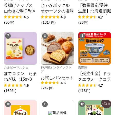
釜揚げチップス
じゃがポックル
【数量限定/受注
山わさび味(15g×
オホーツクの塩味
生産】北海道初掘
8袋)
（18g×10袋入）
りポテトチップ
4.5
4.8
4.7
ス 昆布しょうゆ
(
50
件
)
(
1314
件
)
(
26
件
)
味（53g×12個）
7
8
9
カルビーマルシェ
神戸屋オンラインスト
吉野家
ア
ぽてコタン たま
【受注生産】ドラ
お試しパンセット
ねぎ味（15g×8
クエウォークコラ
4.6
袋）
ボセット
4.9
4.7
(
247
件
)
(
169
件
)
(
413
件
)
10
11
12