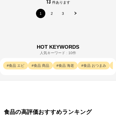
13
件あります
1
2
3
HOT KEYWORDS
人気キーワード : 10件
食品
エビ
食品
商品
食品
海老
食品
おつまみ
カルビーマルシェ
食品の高評価おすすめランキング
公式ECサイト