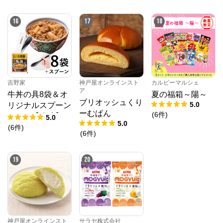
2g×24個）賞味期
限2025年10月31
16
17
18
日
吉野家
神戸屋オンラインスト
カルビーマルシェ
ア
牛丼の具8袋＆オ
夏の福箱～陽～
ブリオッシュくり
5.0
リジナルスプーン
ーむぱん
(
6
件
)
セット【冷凍】
5.0
5.0
(
6
件
)
(
6
件
)
19
20
神戸屋オンラインスト
サラヤ株式会社