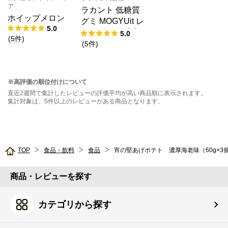
ア
ラカント 低糖質
ホイップメロン
グミ MOGYUit レ
5.0
ッドグレープ味＆
5.0
(
5
件
)
ゴールデンピーチ
(
5
件
)
味セット
※高評価の順位付けについて
直近2週間で集計したレビューの評価平均が高い商品順に表示されます。
集計対象は、5件以上のレビューがある商品となります。
TOP
食品・飲料
食品
宵の堅あげポテト 濃厚海老味（60g×3
商品・レビューを探す
カテゴリから探す