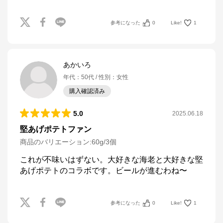
参考になった
0
Like!
1
あかいろ
年代
：
50代
性別
：
女性
購入確認済み
5.0
2025.06.18
堅あげポテトファン
商品のバリエーション:
60g/3個
これが不味いはずない。大好きな海老と大好きな堅
あげポテトのコラボです。ビールが進むわね〜
参考になった
0
Like!
1