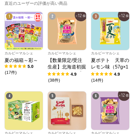
直近のユーザーの評価が高い商品
※外部サイトが開きます
1
2
3
カルビーマルシェ
からのコメント
カルビーマルシェ
カルビーマルシェ
カルビーマルシェ
カルビーマルシェ
夏の福箱～彩～
【数量限定/受注
夏ポテト 天草の
5.0
生産】北海道初掘
レモン味（57g×1
(
17
件
)
りポテトチップ
2個）
4.9
4.9
ス 北海道うすし
(
38
件
)
(
14
件
)
お味（53g×12
個）
4
5
6
カルビーマルシェ
カルビーマルシェ
カルビーマルシェ