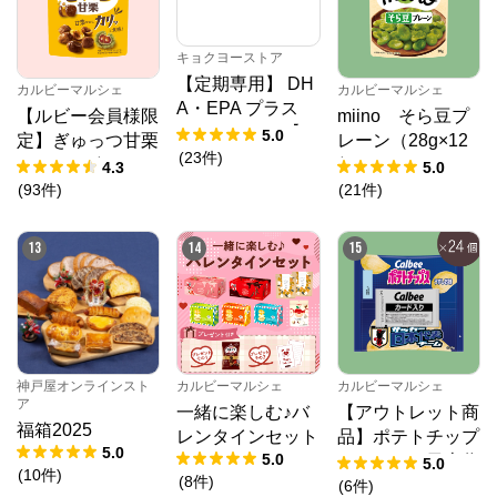
キョクヨーストア
【定期専用】 DH
カルビーマルシェ
カルビーマルシェ
A・EPA プラス
【ルビー会員様限
miino そら豆プ
クリルオイル【1
5.0
定】ぎゅっつ甘栗
レーン（28g×12
0%OFF】
(
23
件
)
（26g×12個）
個）
4.3
5.0
(
93
件
)
(
21
件
)
13
14
15
神戸屋オンラインスト
カルビーマルシェ
カルビーマルシェ
ア
一緒に楽しむ♪バ
【アウトレット商
福箱2025
レンタインセット
品】ポテトチップ
5.0
5.0
スサッカー日本代
5.0
(
10
件
)
(
8
件
)
表チーム2024（2
(
6
件
)