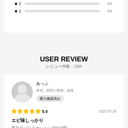
2
0
件
1
0
件
USER REVIEW
レビュー件数：
13
件
あっぷ
年代
：
60代
性別
：
女性
購入確認済み
5.0
2025.07.24
エビ味しっかり
商品のバリエーション:
60g/3個