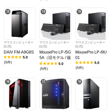
13
14
15
マウスコンピューター
マウスコンピューター
マウスコンピューター
[公式]
[公式]
[公式]
DAIV FM-A9G8S
MousePro LP-I5G
MousePro LP-I9U
5.0
5A（旧モデル / 販
01
(
5
件
)
5.0
売終了）
5.0
(
5
件
)
(
5
件
)
16
17
18