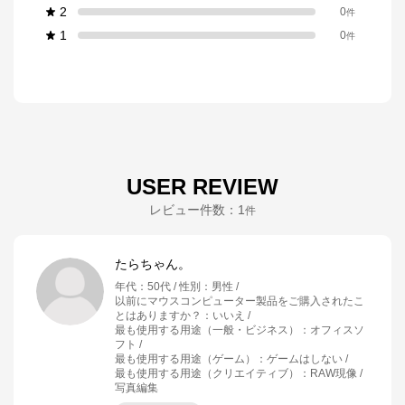
2
0
件
1
0
件
USER REVIEW
レビュー件数：
1
件
たらちゃん。
年代
：
50代
性別
：
男性
以前にマウスコンピューター製品をご購入されたこ
とはありますか？
：
いいえ
最も使用する用途（一般・ビジネス）
：
オフィスソ
フト
最も使用する用途（ゲーム）
：
ゲームはしない
最も使用する用途（クリエイティブ）
：
RAW現像 /
写真編集