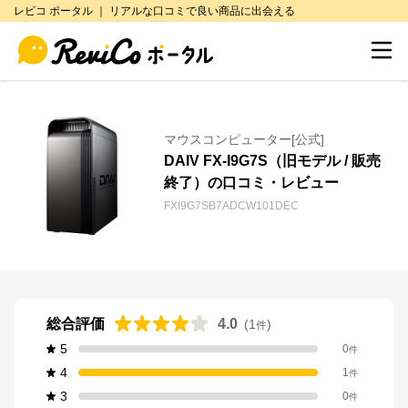
レビコ ポータル ｜ リアルな口コミで良い商品に出会える
マウスコンピューター[公式]
DAIV FX-I9G7S（旧モデル / 販売
終了）の口コミ・レビュー
FXI9G7SB7ADCW101DEC
総合評価
4.0
(
1
)
件
5
0
件
4
1
件
3
0
件