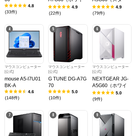
4.8
ト5点セット）
ター5点セット）
4.9
4.9
(
33
件
)
(
22
件
)
(
79
件
)
4
5
6
マウスコンピューター
マウスコンピューター
マウスコンピューター
[公式]
[公式]
[公式]
mouse A5-I7U01
G TUNE DG-A7G
NEXTGEAR JG-
BK-A
70
A5G60（ホワイ
4.6
5.0
ト）（旧モデル /
5.0
(
148
件
)
(
10
件
)
販売終了）
(
9
件
)
7
8
9