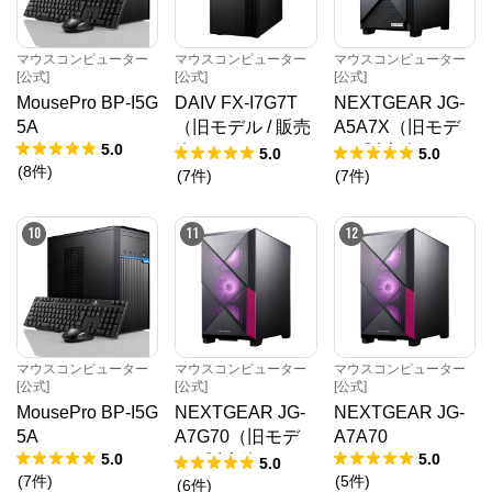
マウスコンピューター[公式]
マウスコンピューター
マウスコンピューター
マウスコンピューター
[公式]
[公式]
[公式]
公式ECサイト
MousePro BP-I5G
DAIV FX-I7G7T
NEXTGEAR JG-
5A
（旧モデル / 販売
A5A7X（旧モデ
5.0
※外部サイトが開きます
終了）
ル / 販売終了）
5.0
5.0
(
8
件
)
(
7
件
)
(
7
件
)
マウスコンピューター[公式]
からのコメント
マウスコンピューターは、お客様のご利用目的・ご予
10
11
12
算に沿って、自由にカスタマイズしたBTO（Build To 
Order）パソコンをご提供する、国内生産のパソコン
メーカーです。

当社パソコンには「3年間無償保証（一部製品を除
く）」「24時間×365日電話サポート」が標準で付帯、
休日や深夜でも専門国内スタッフが皆様をサポートい
たします。
マウスコンピューター
マウスコンピューター
マウスコンピューター
[公式]
[公式]
[公式]
MousePro BP-I5G
NEXTGEAR JG-
NEXTGEAR JG-
5A
A7G70（旧モデ
A7A70
5.0
5.0
ル / 販売終了）
5.0
(
7
件
)
(
5
件
)
(
6
件
)