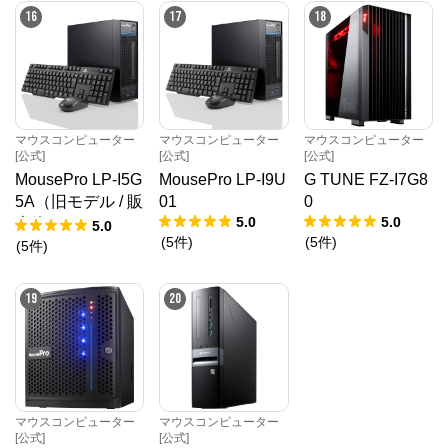
16
17
18
マウスコンピューター
マウスコンピューター
マウスコンピューター
[公式]
[公式]
[公式]
MousePro LP-I5G
MousePro LP-I9U
G TUNE FZ-I7G8
5A（旧モデル / 販
01
0
5.0
5.0
売終了）
5.0
(
5
件
)
(
5
件
)
(
5
件
)
19
20
マウスコンピューター
マウスコンピューター
[公式]
[公式]