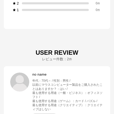
2
0
件
1
0
件
USER REVIEW
レビュー件数：
2
件
no name
年代
：
70代～
性別
：
男性
以前にマウスコンピューター製品をご購入されたこ
とはありますか？
：
はい
最も使用する用途（一般・ビジネス）
：
オフィスソ
フト
最も使用する用途（ゲーム）
：
カード / パズル
最も使用する用途（クリエイティブ）
：
クリエイテ
ィブはしない