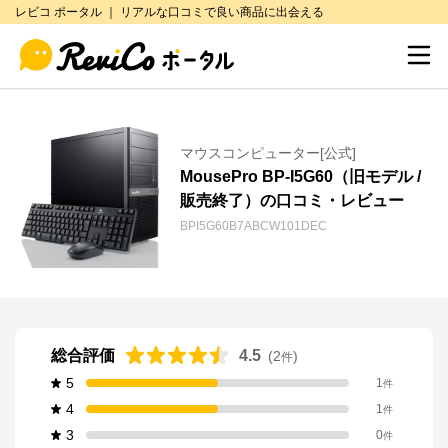
レビコ ポータル ｜ リアルな口コミで良い商品に出会える
マウスコンピューター[公式]
MousePro BP-I5G60（旧モデル /
販売終了）の口コミ・レビュー
BPI5G60B7ABCW101DEC
総合評価
4.5
(
2
)
件
5
1
件
4
1
件
3
0
件