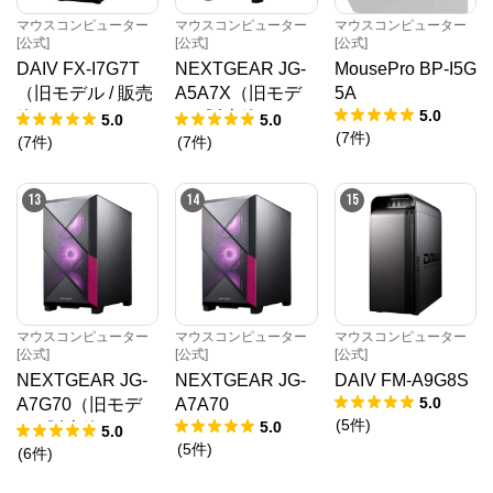
マウスコンピューター
マウスコンピューター
マウスコンピューター
[公式]
[公式]
[公式]
DAIV FX-I7G7T
NEXTGEAR JG-
MousePro BP-I5G
（旧モデル / 販売
A5A7X（旧モデ
5A
5.0
終了）
ル / 販売終了）
5.0
5.0
(
7
件
)
(
7
件
)
(
7
件
)
13
14
15
マウスコンピューター
マウスコンピューター
マウスコンピューター
[公式]
[公式]
[公式]
NEXTGEAR JG-
NEXTGEAR JG-
DAIV FM-A9G8S
5.0
A7G70（旧モデ
A7A70
(
5
件
)
5.0
ル / 販売終了）
5.0
(
5
件
)
(
6
件
)