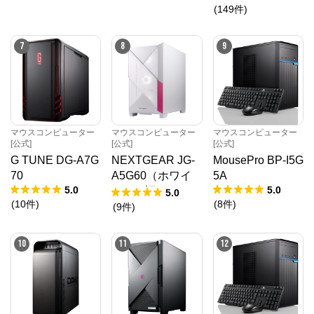
(
149
件
)
マウスコンピューター[公式]
からのコメント
マウスコンピューターは、お客様のご利用目的・ご予
7
8
9
算に沿って、自由にカスタマイズしたBTO（Build To 
Order）パソコンをご提供する、国内生産のパソコン
メーカーです。

当社パソコンには「3年間無償保証（一部製品を除
く）」「24時間×365日電話サポート」が標準で付帯、
休日や深夜でも専門国内スタッフが皆様をサポートい
たします。
マウスコンピューター
マウスコンピューター
マウスコンピューター
[公式]
[公式]
[公式]
G TUNE DG-A7G
NEXTGEAR JG-
MousePro BP-I5G
70
A5G60（ホワイ
5A
5.0
5.0
ト）（旧モデル /
5.0
(
10
件
)
(
8
件
)
販売終了）
(
9
件
)
10
11
12