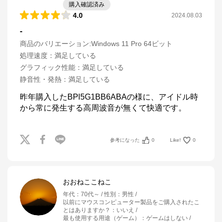
購入確認済み
4.0
2024.08.03
-
商品のバリエーション:
Windows 11 Pro 64ビット
処理速度
：
満足している
グラフィック性能
：
満足している
静音性・発熱
：
満足している
昨年購入したBPl5G1BB6ABAの様に、アイドル時
から常に発生する高周波音が無くて快適です。
参考になった
0
Like!
0
おおねここねこ
年代
：
70代～
性別
：
男性
以前にマウスコンピューター製品をご購入されたこ
とはありますか？
：
いいえ
最も使用する用途（ゲーム）
：
ゲームはしない