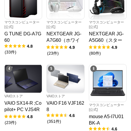
マウスコンピューター
マウスコンピューター
マウスコンピューター
[公式]
[公式]
[公式]
G TUNE DG-A7G
NEXTGEAR JG-
NEXTGEAR JG-
60
A7G60（ホワイ
A5G60（スター
4.8
ト5点セット）
ター5点セット）
4.9
4.9
(
33
件
)
(
23
件
)
(
80
件
)
4
5
6
VAIOストア
VAIOストア
マウスコンピューター[公式]
VAIO SX14-R ;Co
VAIO F16 VJF162
マウスコンピューター
pilot+ PC VJS4R
8
[公式]
公式ECサイト
4.6
28
mouse A5-I7U01
4.8
(
351
件
)
(
23
件
)
BK-A
※外部サイトが開きます
4.6