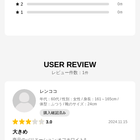
2
0
件
1
0
件
USER REVIEW
レビュー件数：
1
件
レンココ
年代
：
60代
性別
：
女性
身長
：
161～165cm
体型
：
ふつう
靴のサイズ
：
24cm
購入確認済み
3.0
2024.11.15
大きめ
商品のバリエーション:
オフホワイト/L