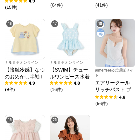
プリ デニムパン
4.9
(
64
件
)
(
41
件
)
ツ【涼】
(
15
件
)
16
17
18
ナルミヤオンライン
ナルミヤオンライン
【接触冷感】なつ
【SWIM】チュー
aimerfeel公式通販サイ
ト
のおめかし半袖T
ルワンピース水着
エアリークール
4.9
4.8
(
9
件
)
(
16
件
)
リッチバスト ブ
ラトップ (ワイヤ
4.6
ー入り)
(
56
件
)
19
20