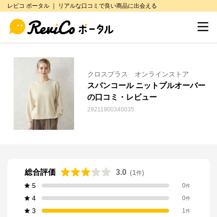
レビコ ポータル ｜ リアルな口コミで良い商品に出会える
クロスプラス オンラインストア
スパンコール ニットプルオーバー
の口コミ・レビュー
29211900340035
総合評価
3.0
(
1
)
件
5
0
件
4
0
件
3
1
件