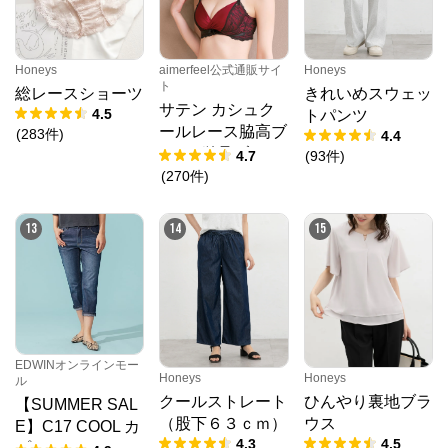
Honeys
aimerfeel公式通販サイ
Honeys
ト
総レースショーツ
きれいめスウェッ
サテン カシュク
4.5
トパンツ
ールレース脇高ブ
(
283
件
)
4.4
ラ(R) 単品ブラジ
4.7
(
93
件
)
ャー
(
270
件
)
13
14
15
EDWINオンラインモー
Honeys
Honeys
ル
クールストレート
ひんやり裏地ブラ
【SUMMER SAL
（股下６３ｃｍ）
ウス
E】C17 COOL カ
4.3
4.5