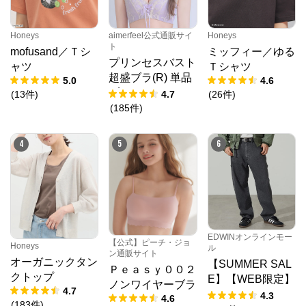
Honeys
aimerfeel公式通販サイ
Honeys
ト
mofusand／Ｔシ
ミッフィー／ゆる
プリンセスバスト
ャツ
Ｔシャツ
超盛ブラ(R) 単品
5.0
4.6
ブラジャー
(
13
件
)
4.7
(
26
件
)
(
185
件
)
4
5
6
EDWINオンラインモー
【公式】ピーチ・ジョ
Honeys
ル
ン通販サイト
オーガニックタン
【SUMMER SAL
Ｐｅａｓｙ００２
クトップ
E】【WEB限定】
ノンワイヤーブラ
4.7
STEPMARK ルー
4.3
4.6
(
183
件
)