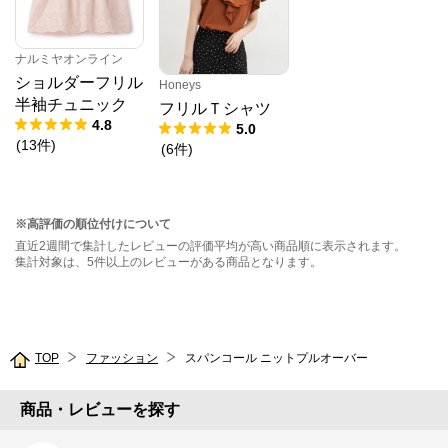
ナルミヤオンライン
ショルダーフリル
Honeys
半袖チュニック
フリルＴシャツ
4.8
5.0
(
13
件
)
(
6
件
)
※高評価の順位付けについて
直近2週間で集計したレビューの評価平均が高い商品順に表示されます。
集計対象は、5件以上のレビューがある商品となります。
TOP
ファッション
スパンコール ニットプルオーバー
商品・レビューを探す