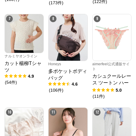
ズペインターパン
(
122
件
)
(
173
件
)
ツ
7
8
9
クロスプラス オンラインストア
公式ECサイト
ナルミヤオンライン
カット楊柳Tシャ
Honeys
aimerfeel公式通販サイ
※外部サイトが開きます
ト
ツ
多ポケットボディ
カシュクールレー
4.9
バッグ
クロスプラス　オンラインストア
からのコメン
(
54
件
)
ス ツートン ハー
4.6
ト
フバックショーツ
(
106
件
)
5.0
N.O.R.C (ノーク)、JUNKO SHIMADA (ジュンコシマ
(
11
件
)
ダ) 、ATSURO TAYAMA（アツロウ タヤマ）、

ALPHA CUBIC (アルファーキュービック)、DECOY 
(デコイ)、Petit Honfleur (プチオンフルール)、

10
11
12
DERMASHARE (ダーマシェア)など、20 代～ 40 代の
大人女子ブランドを中心に、多くの人気ブランドをラ
インナップ。

レディースファッションを中心に、ライフスタイルを
豊かにするオリジナルアイテムをご提案します。