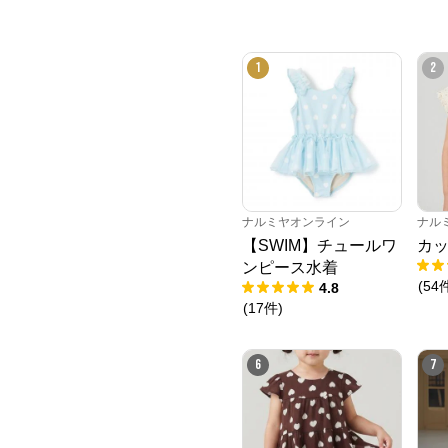
1
2
ナルミヤオンライン
ナル
【SWIM】チュールワ
カッ
ンピース水着
(
54
4.8
(
17
件
)
6
7