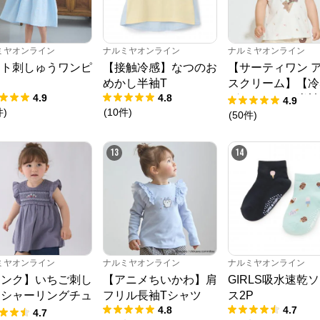
ミヤオンライン
ナルミヤオンライン
ナルミヤオンライン
ート刺しゅうワンピ
【接触冷感】なつのお
【サーティワン 
ス
めかし半袖T
スクリーム】【冷
4.9
4.8
グラフィック半袖
4.9
件
)
(
10
件
)
ャツ
(
50
件
)
ナルミヤオンライン
13
14
公式ECサイト
※外部サイトが開きます
ナルミヤオンライン
からのコメント
ミヤオンライン
ナルミヤオンライン
ナルミヤオンライン
ナルミヤオンライン公式通販ショップ。人気子供服メゾピアノ、プティマイ
リンク】いちご刺し
【アニメちいかわ】肩
GIRLS吸水速乾
ン、ラブトキシック、アナスイミニ等、全ブランド、全商品をご覧いただけま
うシャーリングチュ
フリル長袖Tシャツ
ス2P
す。
4.8
4.7
ック
4.7