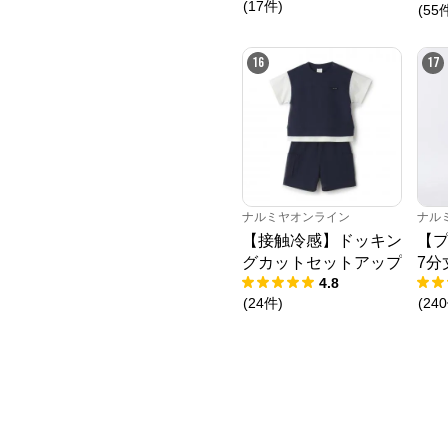
(
17
件
)
(
55
16
17
ナルミヤオンライン
ナル
【接触冷感】ドッキン
【プ
グカットセットアップ
7分
4.8
(
24
件
)
(
240