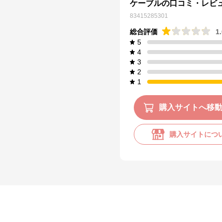
ケーブルの口コミ・レビ
83415285301
総合評価
1
5
4
3
2
1
購入サイトへ移
購入サイトにつ