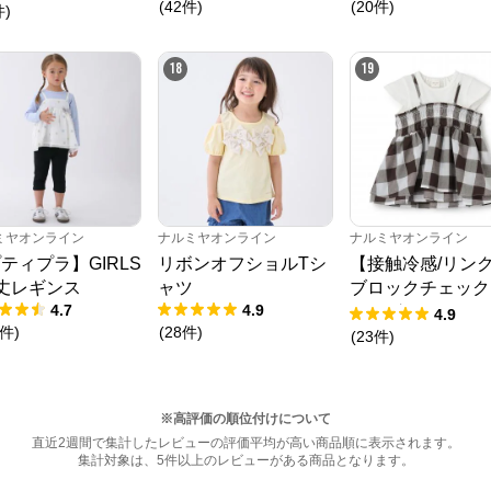
(
42
件
)
(
20
件
)
件
)
18
19
ミヤオンライン
ナルミヤオンライン
ナルミヤオンライン
ティプラ】GIRLS
リボンオフショルTシ
【接触冷感/リン
丈レギンス
ャツ
ブロックチェック
4.7
4.9
キングTシャツ
4.9
件
)
(
28
件
)
(
23
件
)
※高評価の順位付けについて
直近2週間で集計したレビューの評価平均が高い商品順に表示されます。
集計対象は、5件以上のレビューがある商品となります。