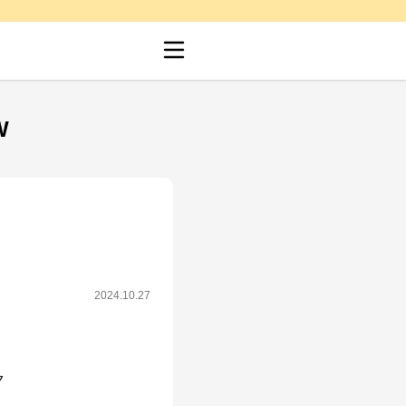
W
2024.10.27

