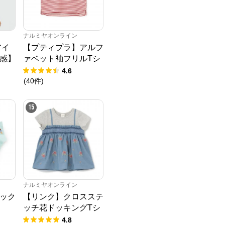
ナルミヤオンライン
アイ
【プティプラ】アルフ
感】
ァベット袖フリルTシ
Tシ
ャツ
4.6
(
40
件
)
15
ナルミヤオンライン
ソック
【リンク】クロスステ
ッチ花ドッキングTシ
ャツ
4.8