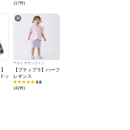
(
17
件
)
20
ナルミヤオンライン
ク】
【プティプラ】ハーフ
ドッ
レギンス
4.8
(
42
件
)