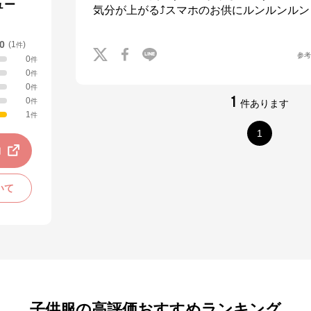
ュー
気分が上がる⤴️スマホのお供にルンルンルン
.0
(
1
)
件
参
0
件
0
件
0
件
1
0
件
件あります
1
件
1
動
いて
子供服の高評価おすすめランキング