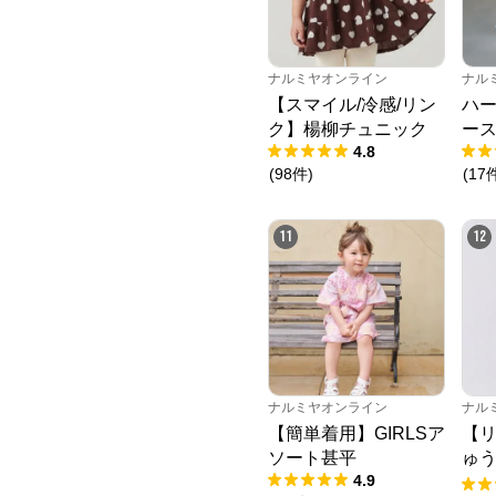
ナルミヤオンライン
ナル
【スマイル/冷感/リン
ハ
ク】楊柳チュニック
ー
4.8
(
98
件
)
(
17
11
12
ナルミヤオンライン
ナル
【簡単着用】GIRLSア
【
ソート甚平
ゅ
4.9
ニ