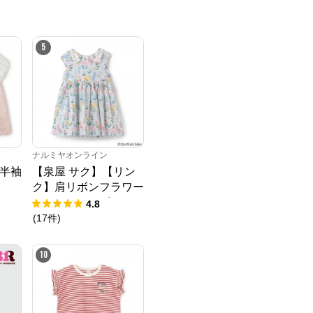
5
ナルミヤオンライン
半袖
【泉屋 サク】【リン
ク】肩リボンフラワー
キャットワンピース
4.8
(
17
件
)
10