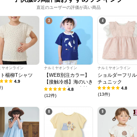
直近のユーザーの評価が高い商品
3
4
ミヤオンライン
ナルミヤオンライン
ナルミヤオンライン
ト楊柳Tシャツ
【WEB別注カラー】
ショルダーフリル
4.9
【接触冷感】海のいき
チュニック
件
)
4.8
ものアップリケ半袖T
4.8
(
13
件
)
シャツ
(
12
件
)
8
9