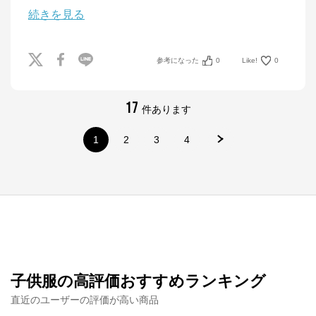
続きを見る
参考になった
0
Like!
0
17
件あります
1
2
3
4
ナルミヤオンライン
子供服の高評価おすすめランキング
公式ECサイト
直近のユーザーの評価が高い商品
※外部サイトが開きます