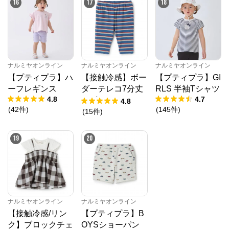
16
17
18
ナルミヤオンライン
ナルミヤオンライン
ナルミヤオンライン
【プティプラ】ハ
【接触冷感】ボー
【プティプラ】GI
ーフレギンス
ダーテレコ7分丈
RLS 半袖Tシャツ
4.8
4.7
レギンス
4.8
(
42
件
)
(
145
件
)
(
15
件
)
19
20
ナルミヤオンライン
ナルミヤオンライン
【接触冷感/リン
【プティプラ】B
ク】ブロックチェ
OYSショーパン