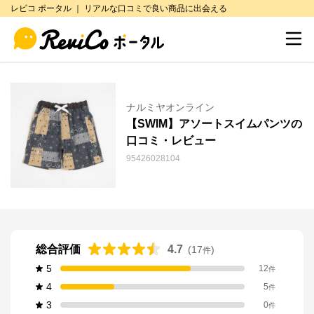
レビコ ポータル ｜ リアルな口コミで良い商品に出会える
ナルミヤオンライン
【SWIM】アソートスイムパンツの
口コミ・レビュー
95426028104
総合評価
4.7
(
17
)
件
5
12
件
4
5
件
3
0
件