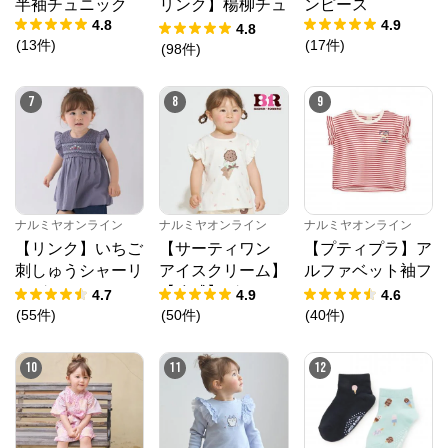
半袖チュニック
リンク】楊柳チュ
ンピース
4.8
4.9
ニック
4.8
(
13
件
)
(
17
件
)
(
98
件
)
7
8
9
ナルミヤオンライン
ナルミヤオンライン
ナルミヤオンライン
【リンク】いちご
【サーティワン
【プティプラ】ア
刺しゅうシャーリ
アイスクリーム】
ルファベット袖フ
ングチュニック
【冷感】グラフィ
リルTシャツ
4.7
4.9
4.6
ック半袖Tシャツ
(
55
件
)
(
50
件
)
(
40
件
)
10
11
12