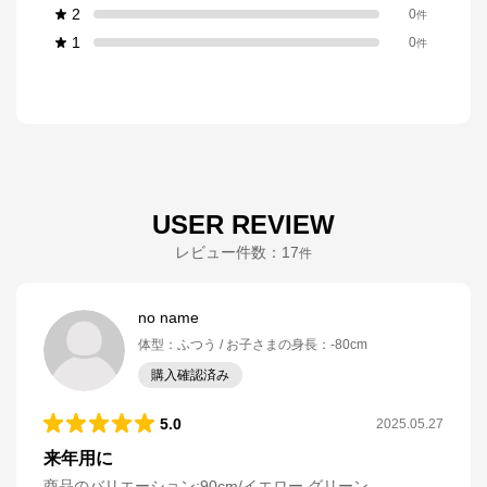
2
0
件
1
0
件
USER REVIEW
レビュー件数：
17
件
no name
体型
：
ふつう
お子さまの身長
：
-80cm
購入確認済み
5.0
2025.05.27
来年用に
商品のバリエーション:
90cm/イエロー グリーン