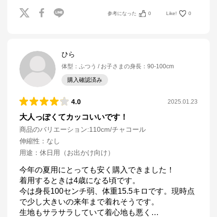
参考になった
0
Like!
0
ひら
体型
：
ふつう
お子さまの身長
：
90-100cm
購入確認済み
4.0
2025.01.23
大人っぽくてカッコいいです！
商品のバリエーション:
110cm/チャコール
伸縮性
：
なし
用途
：
休日用（お出かけ向け）
今年の夏用にとっても安く購入できました！

着用するときは4歳になる頃です。

今は身長100センチ弱、体重15.5キロです。現時点
で少し大きいの来年まで着れそうです。

生地もサラサラしていて着心地も悪く
…