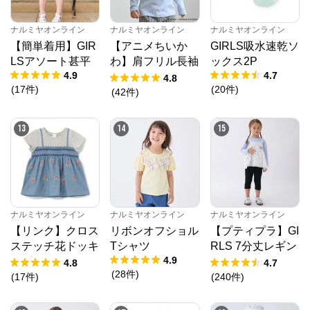
ナルミヤオンライン
ナルミヤオンライン
ナルミヤオンライン
【簡単着用】GIR
【アニメちいか
GIRLS吸水速乾ソ
LSアソート甚平
わ】肩フリル長袖
ックス2P
4.9
4.7
Tシャツ
4.8
(
17
件
)
(
20
件
)
(
42
件
)
13
14
15
ナルミヤオンライン
ナルミヤオンライン
ナルミヤオンライン
【リンク】クロス
リボンオフショル
【プティプラ】GI
ステッチ花ドッキ
Tシャツ
RLS 7分丈レギン
4.9
ングTシャツ
ス
4.8
4.7
(
28
件
)
(
17
件
)
(
240
件
)