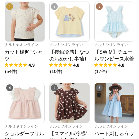
1
2
3
ナルミヤオンライン
からのコメント
ナルミヤオンライン公式通販ショップ。人気子供服メ
ゾピアノ、プティマイン、ラブトキシック、アナスイ
ミニ等、全ブランド、全商品をご覧いただけます。
ナルミヤオンライン
ナルミヤオンライン
ナルミヤオンライン
カット楊柳Tシャ
【接触冷感】なつ
【SWIM】チュー
ツ
のおめかし半袖T
ルワンピース水着
4.9
4.8
4.8
(
54
件
)
(
10
件
)
(
17
件
)
4
5
6
ナルミヤオンライン
ナルミヤオンライン
ナルミヤオンライン
ショルダーフリル
【スマイル/冷感/
ハート刺しゅうワ