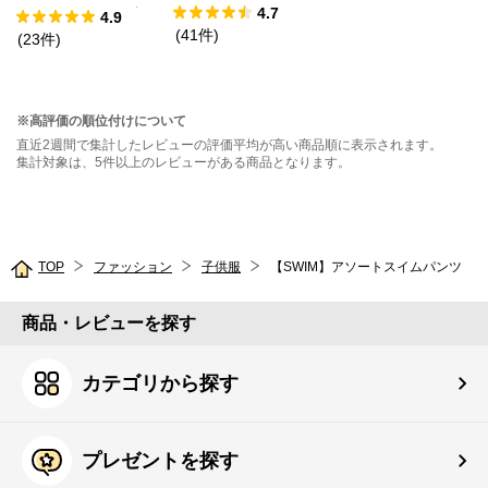
4.7
ックドッキングT
4.9
(
41
件
)
シャツ
(
23
件
)
※高評価の順位付けについて
直近2週間で集計したレビューの評価平均が高い商品順に表示されます。
集計対象は、5件以上のレビューがある商品となります。
TOP
ファッション
子供服
【SWIM】アソートスイムパンツ
商品・レビューを探す
カテゴリから探す
プレゼントを探す