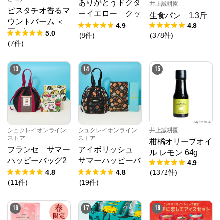
ありがとうドクタ
井上誠耕園
ピスタチオ香るマ
ーイエロー クッ
生食パン 1.3斤
ウントバーム ＜
ション
4.9
4.8
夏の輪＞ 1山
5.0
(
8
件
)
(
378
件
)
(
7
件
)
13
14
15
シュクレイオンライン
シュクレイオンライン
井上誠耕園
ストア
ストア
柑橘オリーブオイ
フランセ サマー
アイボリッシュ
ル レモン 64g
ハッピーバッグ2
サマーハッピーバ
4.9
026
ッグ2026
4.8
4.8
(
1372
件
)
(
11
件
)
(
19
件
)
16
17
18