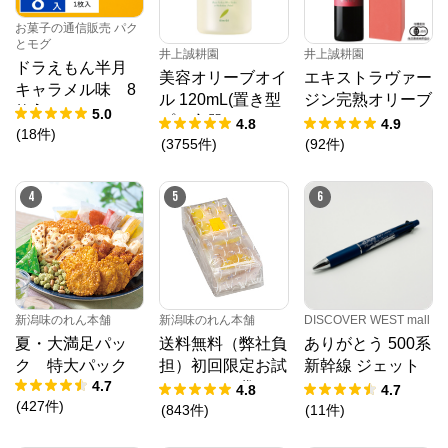
お菓子の通信販売 パク
シュクレイオンラインストア
からのコメント
とモグ
井上誠耕園
井上誠耕園
https://sucreyshopping.jp/

ドラえもん半月
美容オリーブオイ
エキストラヴァー
ザ・メープルマニア、バターバトラーをはじめとした
キャラメル味 8
大人気スイーツブランドの公式オンラインストアで
ル 120mL(置き型
ジン完熟オリーブ
枚入
す。 おしゃれで可愛いクッキーやフィナンシェなど贈
5.0
プラ容器)
オイル 450g
4.8
4.9
って喜ばれるお菓子を取り揃えています。
(
18
件
)
(
3755
件
)
(
92
件
)
4
5
6
新潟味のれん本舗
新潟味のれん本舗
DISCOVER WEST mall
夏・大満足パッ
送料無料（弊社負
ありがとう 500系
ク 特大パック
担）初回限定お試
新幹線 ジェット
4.7
しセット 袋
ストリーム４＆１
4.8
4.7
(
427
件
)
(
843
件
)
(
11
件
)