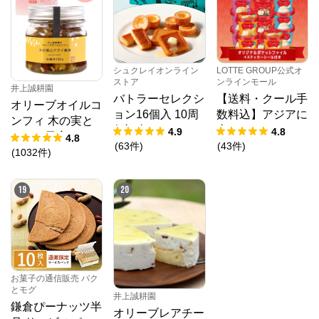
シュクレイオンライン
LOTTE GROUP公式オ
ストア
ンラインモール
井上誠耕園
バトラーセレクシ
【送料・クール手
オリーブオイルコ
ョン16個入 10周
数料込】アジアに
ンフィ 木の実と
年記念パッケージ
恋してアイスセッ
4.9
4.8
ドライ果実 192g
4.8
ト（クリアファイ
(
63
件
)
(
43
件
)
春限定
(
1032
件
)
ル1種・ステッカ
ーシール付き）
19
20
お菓子の通信販売 パク
とモグ
井上誠耕園
鎌倉ぴーナッツ半
オリーブレアチー