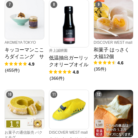
7
8
9
AKOMEYA TOKYO
DISCOVER WEST mall
キッコーマンここ
和菓子 はっさく
井上誠耕園
ろダイニング サ
大福12個
低温抽出ガーリッ
4.6
クサクしょうゆア
4.9
クオリーブオイル
(
35
件
)
ーモンド ペッパ
(
455
件
)
64g
4.8
ー＆スモーク風味
(
366
件
)
10
11
12
DISCOVER WEST mall
お菓子の通信販売 パク
とモグ