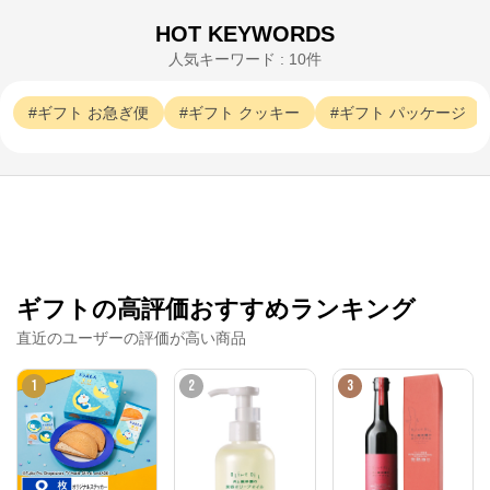
HOT KEYWORDS
人気キーワード : 10件
ギフト
お急ぎ便
ギフト
クッキー
ギフト
パッケージ
ギフトの高評価おすすめランキング
直近のユーザーの評価が高い商品
シュクレイオンラインストア
1
2
3
公式ECサイト
※外部サイトが開きます