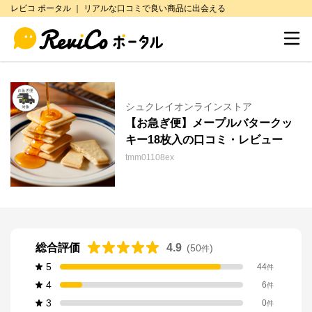
レビコ ポータル ｜ リアルな口コミで良い商品に出会える
シュクレイオンラインストア
【お急ぎ便】メープルバタークッ
キー18枚入の口コミ・レビュー
tmm01108ex
総合評価
4.9
(
50
)
件
5
44
件
4
6
件
3
0
件